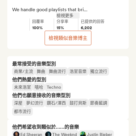
We handle good playlists that bri...
檢視更多
回覆率
分享率
已提供的回答
100%
15%
6,202
檢視類似音樂博主
最常接受的音樂型別
商業/主流
舞曲
舞曲流行
浩室音樂
獨立流行
他們熱愛的型別
未來浩室
嘻哈
Techno
他們也願意接收的音樂型別
深屋
夢幻流行
鑽石/澤西
鼓打貝斯
節奏藍調
都市流行
他們希望收到類似於……的音樂
Ed Sheeran
The Weeknd
Justin Bieber