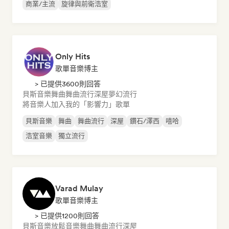
商業/主流
旋律與前衛浩室
Only Hits
歌單音樂博主
> 已提供3600則回答
貝斯音樂
舞曲
舞曲流行
深屋
夢幻流行
將音樂人加入我的「影響力」歌單
貝斯音樂
舞曲
舞曲流行
深屋
鑽石/澤西
嘻哈
浩室音樂
獨立流行
Varad Mulay
歌單音樂博主
> 已提供1200則回答
貝斯音樂
放鬆音樂
舞曲
舞曲流行
深屋