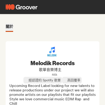
關於
Melodik Records
歌單音樂博主
46k
經認證的 Spotify 歌單
高回覆率
Upcoming Record Label looking for new talents to 
release productions under our project we will also 
promote artists on our playlists that fit our playlists 
Style we love commercial music EDM Rap  and 
Chill
