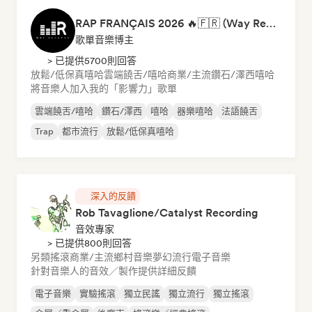
RAP FRANÇAIS 2026 🔥🇫🇷 (Way Records)
歌單音樂博主
> 已提供5700則回答
放鬆/低保真嘻哈
雲端饒舌/嘻哈
商業/主流
鑽石/澤西
嘻哈
將音樂人加入我的「影響力」歌單
雲端饒舌/嘻哈
鑽石/澤西
嘻哈
器樂嘻哈
法語饒舌
Trap
都市流行
放鬆/低保真嘻哈
深入的反饋
Rob Tavaglione/Catalyst Recording
音效專家
> 已提供800則回答
另類搖滾
商業/主流
鄉村音樂
夢幻流行
電子音樂
針對音樂人的音效／製作提供詳細反饋
電子音樂
實驗搖滾
獨立民謠
獨立流行
獨立搖滾