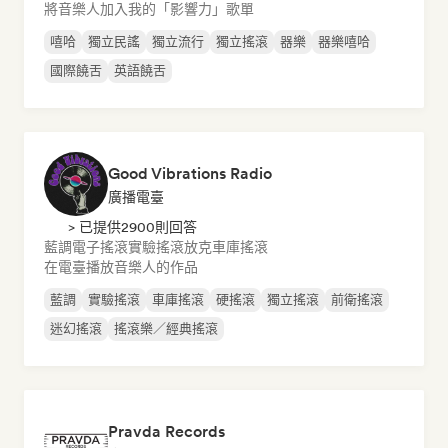
將音樂人加入我的「影響力」歌單
嘻哈
獨立民謠
獨立流行
獨立搖滾
器樂
器樂嘻哈
國際饒舌
英語饒舌
Good Vibrations Radio
廣播電臺
> 已提供2900則回答
藍調
電子搖滾
實驗搖滾
放克
車庫搖滾
在電臺播放音樂人的作品
藍調
實驗搖滾
車庫搖滾
硬搖滾
獨立搖滾
前衛搖滾
迷幻搖滾
搖滾樂／經典搖滾
Pravda Records