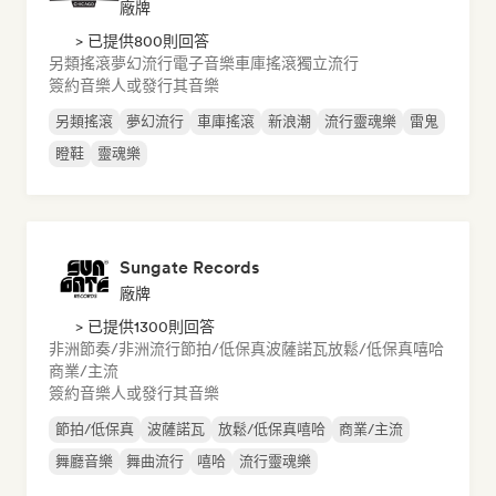
廠牌
> 已提供800則回答
另類搖滾
夢幻流行
電子音樂
車庫搖滾
獨立流行
簽約音樂人或發行其音樂
另類搖滾
夢幻流行
車庫搖滾
新浪潮
流行靈魂樂
雷鬼
瞪鞋
靈魂樂
Sungate Records
廠牌
> 已提供1300則回答
非洲節奏/非洲流行
節拍/低保真
波薩諾瓦
放鬆/低保真嘻哈
商業/主流
簽約音樂人或發行其音樂
節拍/低保真
波薩諾瓦
放鬆/低保真嘻哈
商業/主流
舞廳音樂
舞曲流行
嘻哈
流行靈魂樂