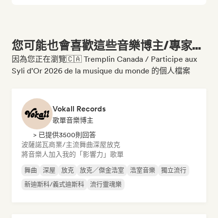
您可能也會喜歡這些音樂博主/專家...
因為您正在瀏覽🇨🇦 Tremplin Canada / Participe aux
Syli d’Or 2026 de la musique du monde 的個人檔案
Vokall Records
歌單音樂博主
> 已提供3500則回答
波薩諾瓦
商業/主流
舞曲
深屋
放克
將音樂人加入我的「影響力」歌單
舞曲
深屋
放克
放克／傑金浩室
浩室音樂
獨立流行
新迪斯科/義式迪斯科
流行靈魂樂