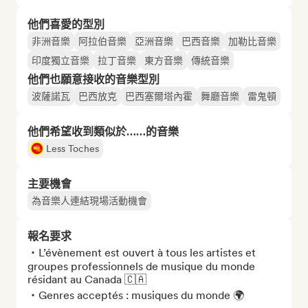
他們喜愛的型別
非洲音樂
阿拉伯音樂
亞洲音樂
巴西音樂
加勒比音樂
印度獨立音樂
拉丁音樂
東方音樂
傳統音樂
他們也願意接收的音樂型別
波薩諾瓦
巴西放克
巴西塞爾塔內霍
舞廳音樂
雷鬼頓
他們希望收到類似於……的音樂
Less Toches
主要機會
為音樂人連結現場活動機會
報名要求
・L’évènement est ouvert à tous les artistes et 
groupes professionnels de musique du monde 
résidant au Canada 🇨🇦

・Genres acceptés : musiques du monde 🌍
