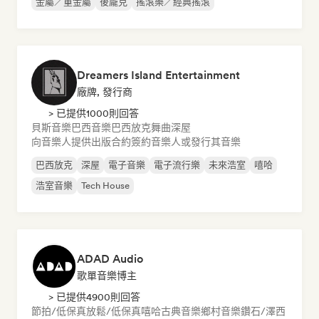
金屬／重金屬
後龐克
搖滾樂／經典搖滾
Dreamers Island Entertainment
廠牌, 發行商
> 已提供1000則回答
貝斯音樂
巴西音樂
巴西放克
舞曲
深屋
向音樂人提供出版合約
簽約音樂人或發行其音樂
巴西放克
深屋
電子音樂
電子流行樂
未來浩室
嘻哈
浩室音樂
Tech House
ADAD Audio
歌單音樂博主
> 已提供4900則回答
節拍/低保真
放鬆/低保真嘻哈
古典音樂
鄉村音樂
鑽石/澤西