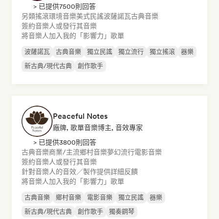
> 已提供7500則回答
另類搖滾
環境音樂
美式民謠
波薩諾瓦
古典音樂
簽約音樂人或發行其音樂
將音樂人加入我的「影響力」歌單
波薩諾瓦
古典音樂
獨立民謠
獨立流行
獨立搖滾
器樂
新古典/現代古典
創作歌手
Peaceful Notes
廠牌, 歌單音樂博主, 音效專家
> 已提供3800則回答
古典音樂
商業/主流
鄉村音樂
夢幻流行
電影音樂
簽約音樂人或發行其音樂
針對音樂人的音效／製作提供詳細反饋
將音樂人加入我的「影響力」歌單
古典音樂
鄉村音樂
電影音樂
獨立民謠
器樂
新古典/現代古典
創作歌手
獨奏鋼琴