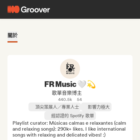
關於
FR Music 🤍💫
歌單音樂博主
440.5k
54
頂尖策展人／專業人士
影響力極大
經認證的 Spotify 歌單
Playlist curator: Músicas calmas e relaxantes (calm 
and relaxing songs): 290k+ likes. I like international 
songs with relaxing and delicated vibes! :)
