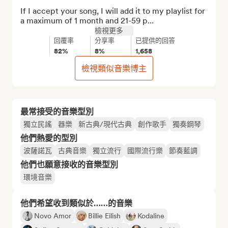
If I accept your song, I will add it to my playlist for 
a maximum of 1 month and 21-59 p...
檢視更多
回覆率
分享率
已提供的回答
82%
8%
1,658
檢視類似音樂博主
最常接受的音樂型別
獨立民謠
器樂
新古典/現代古典
創作歌手
獨奏鋼琴
他們熱愛的型別
波薩諾瓦
古典音樂
獨立流行
國際流行樂
節奏藍調
他們也願意接收的音樂型別
環境音樂
他們希望收到類似於……的音樂
Novo Amor
Billie Eilish
Kodaline