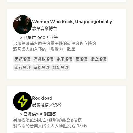
Women Who Rock, Unapologetically
歌單音樂博主
> 已提供1000則回答
另類搖滾
基督教搖滾
電子搖滾
硬搖滾
獨立搖滾
將音樂人加入我的「影響力」歌單
另類搖滾
基督教搖滾
電子搖滾
硬搖滾
獨立搖滾
流行搖滾
前衛搖滾
迷幻搖滾
Rockload
媒體機構／記者
> 已提供200則回答
另類搖滾
藍調
死亡/鞭擊
實驗搖滾
硬核
製作關於音樂人的引人入勝貼文或 Reels