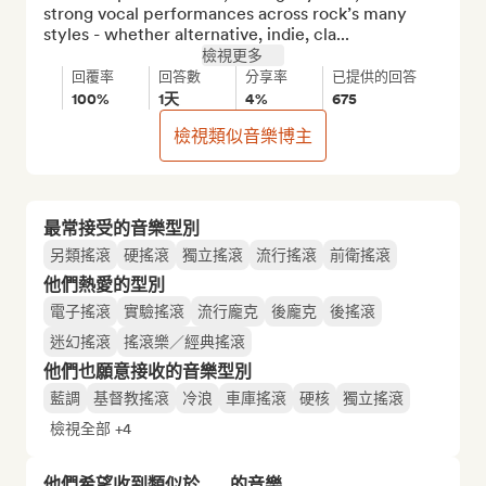
strong vocal performances across rock’s many 
styles - whether alternative, indie, cla...
檢視更多
回覆率
回答數
分享率
已提供的回答
100%
1天
4%
675
檢視類似音樂博主
最常接受的音樂型別
另類搖滾
硬搖滾
獨立搖滾
流行搖滾
前衛搖滾
他們熱愛的型別
電子搖滾
實驗搖滾
流行龐克
後龐克
後搖滾
迷幻搖滾
搖滾樂／經典搖滾
他們也願意接收的音樂型別
藍調
基督教搖滾
冷浪
車庫搖滾
硬核
獨立搖滾
檢視全部 +4
他們希望收到類似於……的音樂