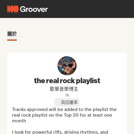
關於
the real rock playlist
歌單音樂博主
7k
高回覆率
Tracks approved will be added to the playlist the 
real rock playlist on the Top 20 for at least one 
month

I look for powerful riffs, driving rhythms, and 