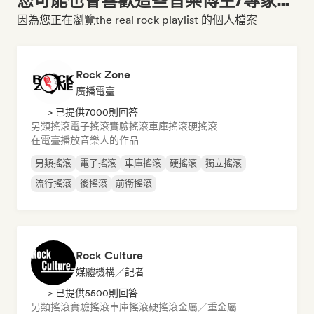
因為您正在瀏覽the real rock playlist 的個人檔案
Rock Zone
廣播電臺
> 已提供7000則回答
另類搖滾
電子搖滾
實驗搖滾
車庫搖滾
硬搖滾
在電臺播放音樂人的作品
另類搖滾
電子搖滾
車庫搖滾
硬搖滾
獨立搖滾
流行搖滾
後搖滾
前衛搖滾
Rock Culture
媒體機構／記者
> 已提供5500則回答
另類搖滾
實驗搖滾
車庫搖滾
硬搖滾
金屬／重金屬