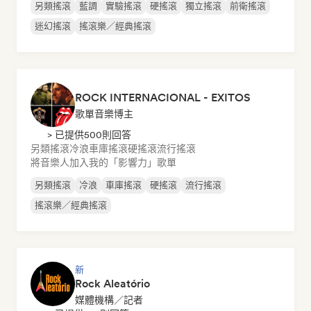
另類搖滾
藍調
實驗搖滾
硬搖滾
獨立搖滾
前衛搖滾
迷幻搖滾
搖滾樂／經典搖滾
ROCK INTERNACIONAL - EXITOS
歌單音樂博主
> 已提供500則回答
另類搖滾
冷浪
車庫搖滾
硬搖滾
流行搖滾
將音樂人加入我的「影響力」歌單
另類搖滾
冷浪
車庫搖滾
硬搖滾
流行搖滾
搖滾樂／經典搖滾
新
Rock Aleatório
媒體機構／記者