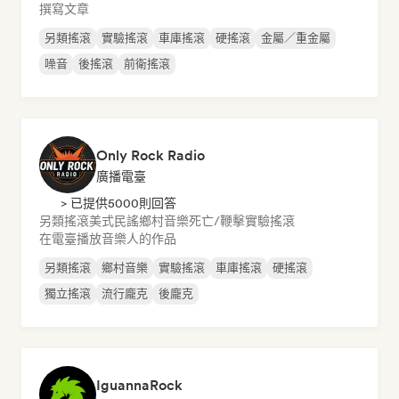
撰寫文章
另類搖滾
實驗搖滾
車庫搖滾
硬搖滾
金屬／重金屬
噪音
後搖滾
前衛搖滾
Only Rock Radio
廣播電臺
> 已提供5000則回答
另類搖滾
美式民謠
鄉村音樂
死亡/鞭擊
實驗搖滾
在電臺播放音樂人的作品
另類搖滾
鄉村音樂
實驗搖滾
車庫搖滾
硬搖滾
獨立搖滾
流行龐克
後龐克
IguannaRock