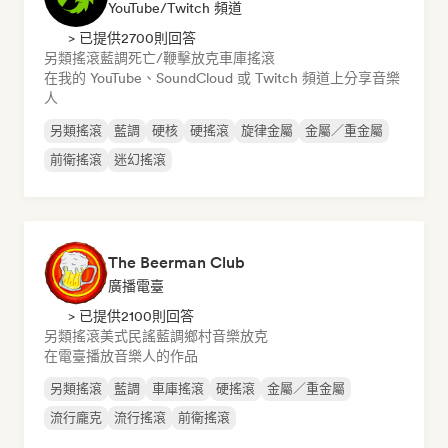
YouTube/Twitch 頻道
> 已提供2700則回答
另類搖滾
藍調
死亡/鞭擊
放克
車庫搖滾
在我的 YouTube、SoundCloud 或 Twitch 頻道上分享音樂
人
另類搖滾
藍調
硬核
硬搖滾
旋律金屬
金屬／重金屬
前衛搖滾
迷幻搖滾
The Beerman Club
廣播電臺
> 已提供2100則回答
另類搖滾
美式民謠
藍調
鄉村音樂
放克
在電臺播放音樂人的作品
另類搖滾
藍調
車庫搖滾
硬搖滾
金屬／重金屬
流行龐克
流行搖滾
前衛搖滾