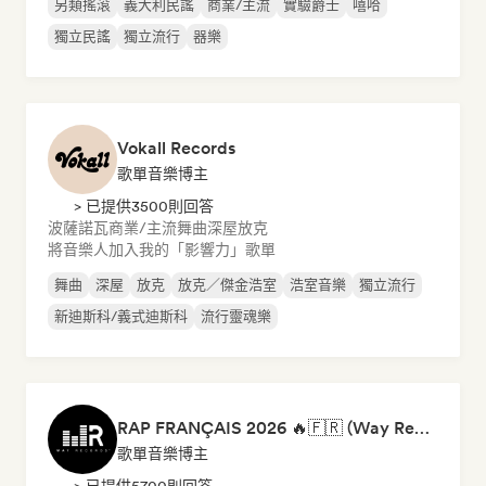
另類搖滾
義大利民謠
商業/主流
實驗爵士
嘻哈
獨立民謠
獨立流行
器樂
Vokall Records
歌單音樂博主
> 已提供3500則回答
波薩諾瓦
商業/主流
舞曲
深屋
放克
將音樂人加入我的「影響力」歌單
舞曲
深屋
放克
放克／傑金浩室
浩室音樂
獨立流行
新迪斯科/義式迪斯科
流行靈魂樂
RAP FRANÇAIS 2026 🔥🇫🇷 (Way Records)
歌單音樂博主