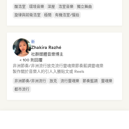
酸浩室
環境音樂
深屋
浩室音樂
獨立舞曲
旋律與前衛浩室
極簡
有機浩室/慢拍
新
Zhakira Razhé
社群媒體音樂博主
< 100 則回覆
非洲節奏/非洲流行
放克
流行靈魂樂
節奏藍調
靈魂樂
製作關於音樂人的引人入勝貼文或 Reels
非洲節奏/非洲流行
放克
流行靈魂樂
節奏藍調
靈魂樂
都市流行