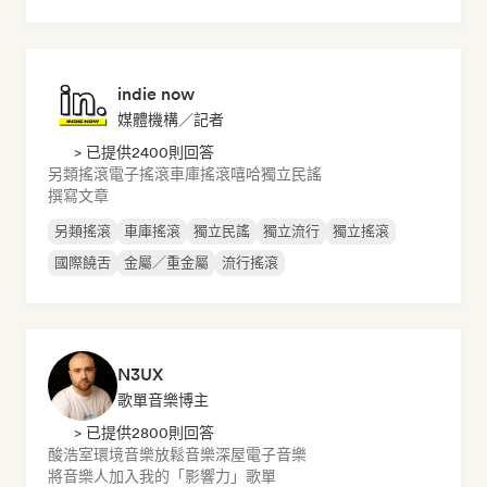
indie now
媒體機構／記者
> 已提供2400則回答
另類搖滾
電子搖滾
車庫搖滾
嘻哈
獨立民謠
撰寫文章
另類搖滾
車庫搖滾
獨立民謠
獨立流行
獨立搖滾
國際饒舌
金屬／重金屬
流行搖滾
N3UX
歌單音樂博主
> 已提供2800則回答
酸浩室
環境音樂
放鬆音樂
深屋
電子音樂
將音樂人加入我的「影響力」歌單