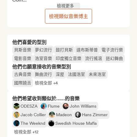
檢視更多
檢視類似音樂博主
他們喜愛的型別
貝斯音樂
夢幻流行
鼓打貝斯
達布斯蒂普
電子流行樂
電影音樂
浩室音樂
印度獨立音樂
流行搖滾
迷幻舞曲
他們也願意接收的音樂型別
古典音樂
舞曲流行
深屋
法國浩室
未來浩室
國際饒舌
檢視全部 +4
他們希望收到類似於……的音樂
ODESZA
Flume
John Williams
Jacob Collier
Madeon
Hans Zimmer
The Weeknd
Swedish House Mafia
檢視全部 +12