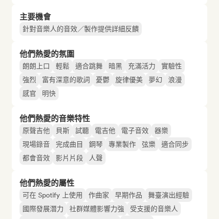
主要機會
針對音樂人的音效／製作提供詳細反饋
他們熱愛的氛圍
朗朗上口
輕鬆
適合跳舞
暗黑
充滿活力
實驗性
強烈
富有深意的歌詞
憂鬱
旋律優美
夢幻
浪漫
感官
明快
他們熱愛的音樂特性
原聲吉他
貝斯
試聽
電吉他
電子音效
器樂
現場錄音
完成曲目
鋼琴
專業製作
弦樂
適合同步
都會音效
影片片段
人聲
他們熱愛的屬性
可在 Spotify 上使用
作曲家
早期作品
舞臺演出經驗
國際發展潛力
社群媒體影響力強
受支援的音樂人