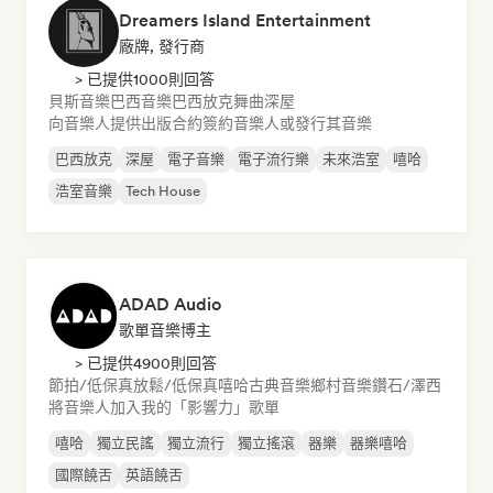
Dreamers Island Entertainment
廠牌, 發行商
> 已提供1000則回答
貝斯音樂
巴西音樂
巴西放克
舞曲
深屋
向音樂人提供出版合約
簽約音樂人或發行其音樂
巴西放克
深屋
電子音樂
電子流行樂
未來浩室
嘻哈
浩室音樂
Tech House
ADAD Audio
歌單音樂博主
> 已提供4900則回答
節拍/低保真
放鬆/低保真嘻哈
古典音樂
鄉村音樂
鑽石/澤西
將音樂人加入我的「影響力」歌單
嘻哈
獨立民謠
獨立流行
獨立搖滾
器樂
器樂嘻哈
國際饒舌
英語饒舌