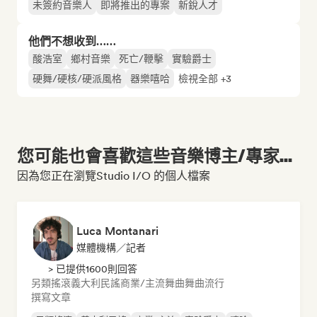
未簽約音樂人
即將推出的專案
新銳人才
他們不想收到……
酸浩室
鄉村音樂
死亡/鞭擊
實驗爵士
硬舞/硬核/硬派風格
器樂嘻哈
檢視全部 +3
您可能也會喜歡這些音樂博主/專家...
因為您正在瀏覽Studio I/O 的個人檔案
Luca Montanari
媒體機構／記者
> 已提供1600則回答
另類搖滾
義大利民謠
商業/主流
舞曲
舞曲流行
撰寫文章