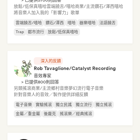
> 已提供5700則回答
放鬆/低保真嘻哈
雲端饒舌/嘻哈
商業/主流
鑽石/澤西
嘻哈
將音樂人加入我的「影響力」歌單
雲端饒舌/嘻哈
鑽石/澤西
嘻哈
器樂嘻哈
法語饒舌
Trap
都市流行
放鬆/低保真嘻哈
深入的反饋
Rob Tavaglione/Catalyst Recording
音效專家
> 已提供800則回答
另類搖滾
商業/主流
鄉村音樂
夢幻流行
電子音樂
針對音樂人的音效／製作提供詳細反饋
電子音樂
實驗搖滾
獨立民謠
獨立流行
獨立搖滾
金屬／重金屬
後龐克
搖滾樂／經典搖滾