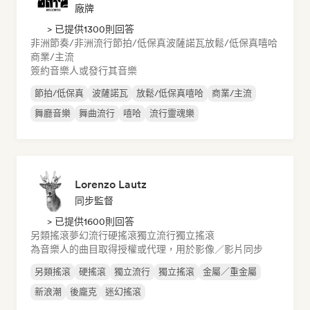
廠牌
> 已提供1300則回答
非洲節奏/非洲流行
節拍/低保真
波薩諾瓦
放鬆/低保真嘻哈
商業/主流
簽約音樂人或發行其音樂
節拍/低保真
波薩諾瓦
放鬆/低保真嘻哈
商業/主流
舞廳音樂
舞曲流行
嘻哈
流行靈魂樂
Lorenzo Lautz
同步監督
> 已提供1600則回答
另類搖滾
夢幻流行
硬搖滾
獨立流行
獨立搖滾
為音樂人的曲目取得授權或代理，用於影像／影片同步
另類搖滾
硬搖滾
獨立流行
獨立搖滾
金屬／重金屬
新浪潮
後龐克
迷幻搖滾