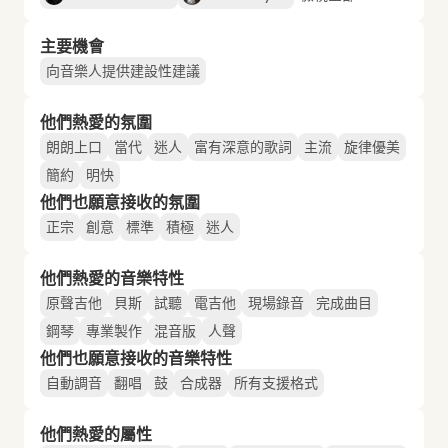
主要機會
向音樂人提供建設性建議
他們熱愛的氛圍
朗朗上口
當代
迷人
富有深意的歌詞
主流
旋律優美
簡約
明快
他們也願意接收的氛圍
正宗
創意
標準
積極
迷人
他們熱愛的音樂特性
原聲吉他
貝斯
試聽
電吉他
現場錄音
完成曲目
鋼琴
專業製作
混音版
人聲
他們也願意接收的音樂特性
自動調音
翻唱
鼓
合成器
所有支援格式
他們熱愛的屬性