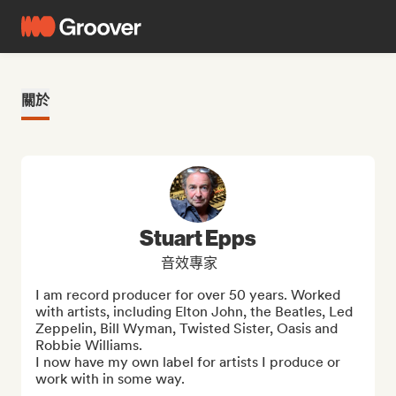
關於
Stuart Epps
音效專家
I am record producer for over 50 years. Worked 
with artists, including Elton John, the Beatles, Led 
Zeppelin, Bill Wyman, Twisted Sister, Oasis and 
Robbie Williams. 

I now have my own label for artists I produce or 
work with in some way.

...