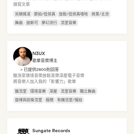
撰寫文章
另類搖滾
節拍/低保真
放鬆/低保真嘻哈
商業/主流
舞曲
迪斯可
夢幻流行
浩室音樂
N3UX
歌單音樂博主
> 已提供2800則回答
酸浩室
環境音樂
放鬆音樂
深屋
電子音樂
將音樂人加入我的「影響力」歌單
酸浩室
環境音樂
深屋
浩室音樂
獨立舞曲
旋律與前衛浩室
極簡
有機浩室/慢拍
Sungate Records