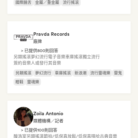
國際饒舌
金屬／重金屬
流行搖滾
Pravda Records
廠牌
> 已提供800則回答
另類搖滾
夢幻流行
電子音樂
車庫搖滾
獨立流行
簽約音樂人或發行其音樂
另類搖滾
夢幻流行
車庫搖滾
新浪潮
流行靈魂樂
雷鬼
瞪鞋
靈魂樂
Zoila Antonio
媒體機構／記者
> 已提供100則回答
酸浩室
另類搖滾
節拍/低保真
放鬆/低保真嘻哈
古典音樂