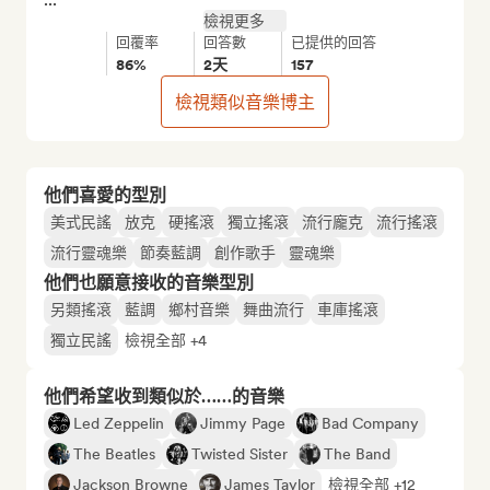
檢視更多
回覆率
回答數
已提供的回答
86%
2天
157
檢視類似音樂博主
他們喜愛的型別
美式民謠
放克
硬搖滾
獨立搖滾
流行龐克
流行搖滾
流行靈魂樂
節奏藍調
創作歌手
靈魂樂
他們也願意接收的音樂型別
另類搖滾
藍調
鄉村音樂
舞曲流行
車庫搖滾
獨立民謠
檢視全部 +4
他們希望收到類似於……的音樂
Led Zeppelin
Jimmy Page
Bad Company
The Beatles
Twisted Sister
The Band
Jackson Browne
James Taylor
檢視全部 +12