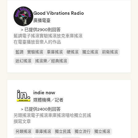
Good Vibrations Radio
廣播電臺
> 已提供2900則回答
藍調
電子搖滾
實驗搖滾
放克
車庫搖滾
在電臺播放音樂人的作品
藍調
實驗搖滾
車庫搖滾
硬搖滾
獨立搖滾
前衛搖滾
迷幻搖滾
搖滾樂／經典搖滾
indie now
媒體機構／記者
> 已提供2400則回答
另類搖滾
電子搖滾
車庫搖滾
嘻哈
獨立民謠
撰寫文章
另類搖滾
車庫搖滾
獨立民謠
獨立流行
獨立搖滾