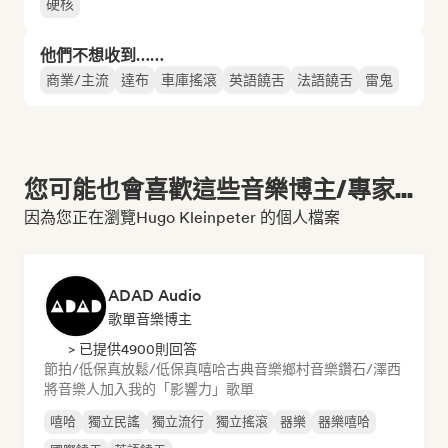
硬核
他們不想收到……
商業/主流
達布
車庫搖滾
英語饒舌
法語饒舌
雷鬼
您可能也會喜歡這些音樂博主/專家...
因為您正在瀏覽Hugo Kleinpeter 的個人檔案
ADAD Audio
歌單音樂博主
> 已提供4900則回答
節拍/低保真
放鬆/低保真嘻哈
古典音樂
鄉村音樂
鑽石/澤西
將音樂人加入我的「影響力」歌單
嘻哈
獨立民謠
獨立流行
獨立搖滾
器樂
器樂嘻哈