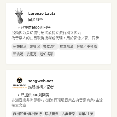
Lorenzo Lautz
同步監督
> 已提供1600則回答
另類搖滾
夢幻流行
硬搖滾
獨立流行
獨立搖滾
為音樂人的曲目取得授權或代理，用於影像／影片同步
另類搖滾
硬搖滾
獨立流行
獨立搖滾
金屬／重金屬
新浪潮
後龐克
迷幻搖滾
songweb.net
媒體機構／記者
> 已提供900則回答
非洲音樂
非洲節奏/非洲流行
環境音樂
古典音樂
商業/主流
撰寫文章
非洲節奏/非洲流行
環境音樂
古典音樂
商業/主流