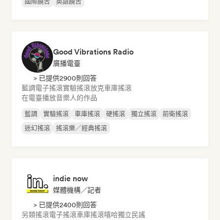
國際饒舌
英語饒舌
Good Vibrations Radio
廣播電臺
> 已提供2900則回答
藍調
電子搖滾
實驗搖滾
放克
車庫搖滾
在電臺播放音樂人的作品
藍調
實驗搖滾
車庫搖滾
硬搖滾
獨立搖滾
前衛搖滾
迷幻搖滾
搖滾樂／經典搖滾
indie now
媒體機構／記者
> 已提供2400則回答
另類搖滾
電子搖滾
車庫搖滾
嘻哈
獨立民謠