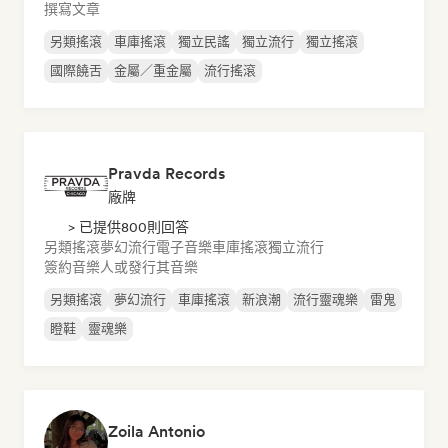
撰寫文章
另類搖滾
車庫搖滾
獨立民謠
獨立流行
獨立搖滾
國際饒舌
金屬／重金屬
流行搖滾
Pravda Records
廠牌
> 已提供800則回答
另類搖滾
夢幻流行
電子音樂
車庫搖滾
獨立流行
簽約音樂人或發行其音樂
另類搖滾
夢幻流行
車庫搖滾
新浪潮
流行靈魂樂
雷鬼
瞪鞋
靈魂樂
Zoila Antonio