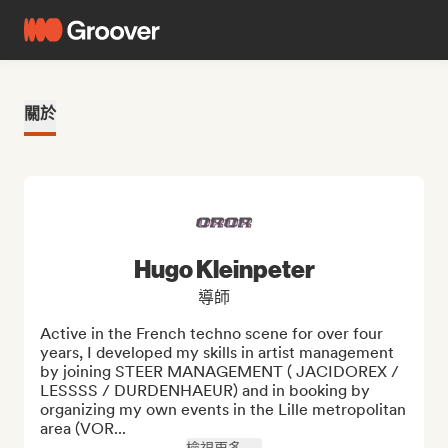
關於
Hugo Kleinpeter
導師
Active in the French techno scene for over four 
years, I developed my skills in artist management 
by joining STEER MANAGEMENT ( JACIDOREX / 
LESSSS / DURDENHAEUR) and in booking by 
organizing my own events in the Lille metropolitan 
area (VOR...