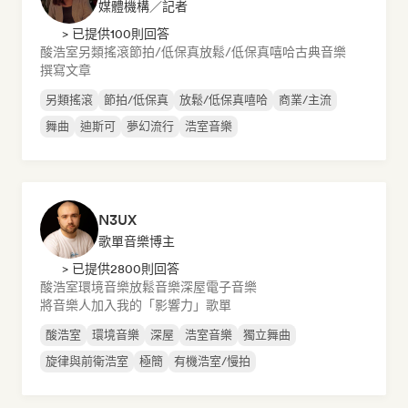
媒體機構／記者
> 已提供100則回答
酸浩室
另類搖滾
節拍/低保真
放鬆/低保真嘻哈
古典音樂
撰寫文章
另類搖滾
節拍/低保真
放鬆/低保真嘻哈
商業/主流
舞曲
迪斯可
夢幻流行
浩室音樂
N3UX
歌單音樂博主
> 已提供2800則回答
酸浩室
環境音樂
放鬆音樂
深屋
電子音樂
將音樂人加入我的「影響力」歌單
酸浩室
環境音樂
深屋
浩室音樂
獨立舞曲
旋律與前衛浩室
極簡
有機浩室/慢拍