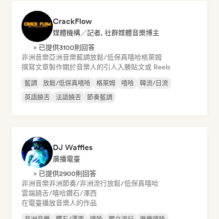
CrackFlow
媒體機構／記者, 社群媒體音樂博主
> 已提供3100則回答
非洲音樂
亞洲音樂
藍調
放鬆/低保真嘻哈
格萊姆
撰寫文章
製作關於音樂人的引人入勝貼文或 Reels
藍調
放鬆/低保真嘻哈
格萊姆
嘻哈
韓流/日流
英語饒舌
法語饒舌
節奏藍調
DJ Waffles
廣播電臺
> 已提供2900則回答
非洲音樂
非洲節奏/非洲流行
放鬆/低保真嘻哈
雲端饒舌/嘻哈
鑽石/澤西
在電臺播放音樂人的作品
非洲音樂
鑽石/澤西
嘻哈
獨立流行
器樂嘻哈