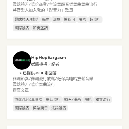
雲端饒舌/嘻哈
商業/主流
舞廳音樂
舞曲
舞曲流行
將音樂人加入我的「影響力」歌單
雲端饒舌/嘻哈
舞曲
深屋
迪斯可
嘻哈
超流行
國際饒舌
節奏藍調
HipHopEargasm
媒體機構／記者
> 已提供3200則回答
非洲節奏/非洲流行
放鬆/低保真嘻哈
放鬆音樂
雲端饒舌/嘻哈
舞曲流行
撰寫文章
放鬆/低保真嘻哈
夢幻流行
鑽石/澤西
嘻哈
獨立流行
國際饒舌
英語饒舌
法語饒舌