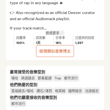
type of rap in any language 🔥

👉 Also recognized as an official Deezer curator 
and an official Audiomack playlist.

If your track match...
檢視更多
回覆率
回答數
分享率
已提供的回答
100%
1天
16%
1,357
檢視類似音樂博主
最常接受的音樂型別
嘻哈
英語饒舌
節奏藍調
Trap
都市流行
他們熱愛的型別
雲端饒舌/嘻哈
鑽石/澤西
格萊姆
國際饒舌
法語饒舌
他們也願意接收的音樂型別
都市流行