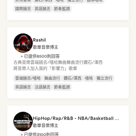
國際饒舌
英語饒舌
節奏藍調
Rashil
歌單音樂博主
> 已提供8500則回答
古典音樂
雲端饒舌/嘻哈
舞曲
舞曲流行
鑽石/澤西
將音樂人加入我的「影響力」歌單
雲端饒舌/嘻哈
舞曲流行
鑽石/澤西
嘻哈
獨立流行
英語饒舌
法語饒舌
節奏藍調
HipHop/Rap/R&B - NBA/Basketball Music
歌單音樂博主
> 已提供3100則回答