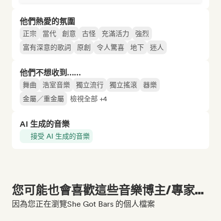
他們熱愛的氛圍
正宗
當代
創意
古怪
充滿活力
強烈
富有深意的歌詞
原創
令人驚喜
地下
迷人
他們不想收到……
舞曲
浩室音樂
獨立流行
獨立搖滾
器樂
金屬／重金屬
檢視全部 +4
AI 生成的音樂
接受 AI 生成的音樂
您可能也會喜歡這些音樂博主/專家...
因為您正在瀏覽She Got Bars 的個人檔案