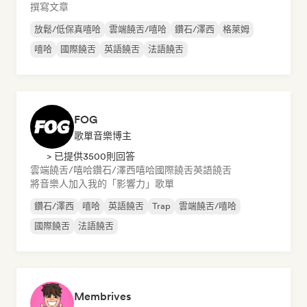
撰寫文章
放鬆/低保真嘻哈
雲端饒舌/嘻哈
鑽石/澤西
格萊姆
嘻哈
國際饒舌
英語饒舌
法語饒舌
FOG
歌單音樂博主
> 已提供3500則回答
雲端饒舌/嘻哈
鑽石/澤西
嘻哈
國際饒舌
英語饒舌
將音樂人加入我的「影響力」歌單
鑽石/澤西
嘻哈
英語饒舌
Trap
雲端饒舌/嘻哈
國際饒舌
法語饒舌
Membrives