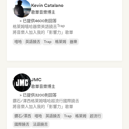
Kevin Catalano
歌單音樂博主
> 已提供4600則回答
Trap
格萊姆
嘻哈
器樂
英語饒舌
將音樂人加入我的「影響力」歌單
嘻哈
英語饒舌
Trap
格萊姆
器樂
JMC
歌單音樂博主
> 已提供3200則回答
鑽石/澤西
格萊姆
嘻哈
超流行
國際饒舌
將音樂人加入我的「影響力」歌單
鑽石/澤西
嘻哈
英語饒舌
Trap
格萊姆
超流行
國際饒舌
法語饒舌