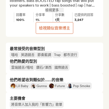
listeners. Bass BOOSTED rap songs that will put 
your speakers to work | bass boosted | rap | har...
檢視更多
回覆率
分享率
分享數
已提供的回答
100%
1%
1天
3,247
檢視類似音樂博主
最常接受的音樂型別
嘻哈
英語饒舌
節奏藍調
Trap
都市流行
他們熱愛的型別
雲端饒舌/嘻哈
鑽石/澤西
國際饒舌
他們希望收到類似於……的音樂
Lil Baby
Gunna
Future
Pop Smoke
主要機會
將音樂人加入我的「影響力」歌單