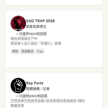
SAD TRAP 2026
歌單音樂博主
> 已提供1900則回答
Trap
嘻哈
英語饒舌
將音樂人加入我的「影響力」歌單
嘻哈
英語饒舌
Trap
Rap Forte
媒體機構／記者
> 已提供2400則回答
巴西音樂
巴西放克
放鬆/低保真嘻哈
雲端饒舌/嘻哈
舞廳音樂