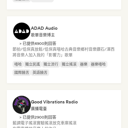
ADAD Audio
歌單音樂博主
> 已提供4900則回答
節拍/低保真
放鬆/低保真嘻哈
古典音樂
鄉村音樂
鑽石/澤西
將音樂人加入我的「影響力」歌單
嘻哈
獨立民謠
獨立流行
獨立搖滾
器樂
器樂嘻哈
國際饒舌
英語饒舌
Good Vibrations Radio
廣播電臺
> 已提供2900則回答
藍調
電子搖滾
實驗搖滾
放克
車庫搖滾