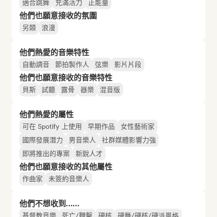
適合跳舞
充滿活力
正能量
他們也願意接收的氛圍
另類
浪漫
他們熱愛的音樂特性
自動調音
節拍製作人
弦樂
影片片段
他們也願意接收的音樂特性
貝斯
試聽
露骨
器樂
混音版
他們熱愛的屬性
可在 Spotify 上使用
早期作品
女性藝術家
國際發展潛力
男音樂人
社群媒體影響力強
即將推出的專案
新銳人才
他們也願意接收的其他屬性
作曲家
未簽約音樂人
他們不想收到……
基督教音樂
死亡/鞭擊
硬核
硬舞/硬核/硬派風格