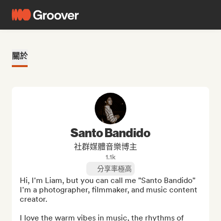
關於
Santo Bandido
社群媒體音樂博主
1.1k
分享率極高
Hi, I'm Liam, but you can call me "Santo Bandido"

I'm a photographer, filmmaker, and music content 
creator.

I love the warm vibes in music, the rhythms of 