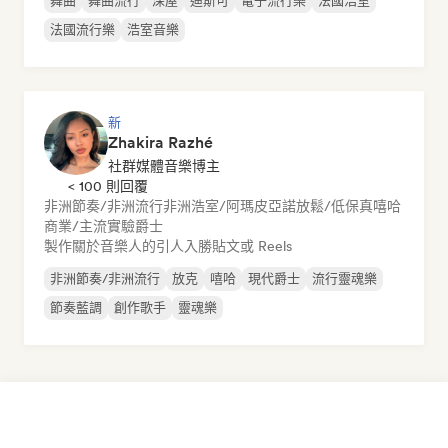
舞曲
舞曲流行
深屋
迪斯可
電子流行樂
法國浩室
法國流行樂
浩室音樂
新
Zhakira Razhé
社群媒體音樂博主
< 100 則回覆
非洲節奏/非洲流行
非洲浩室/阿瑪皮亞諾
放鬆/低保真嘻哈
商業/主流
實驗爵士
製作關於音樂人的引人入勝貼文或 Reels
非洲節奏/非洲流行
放克
嘻哈
現代爵士
流行靈魂樂
節奏藍調
創作歌手
靈魂樂