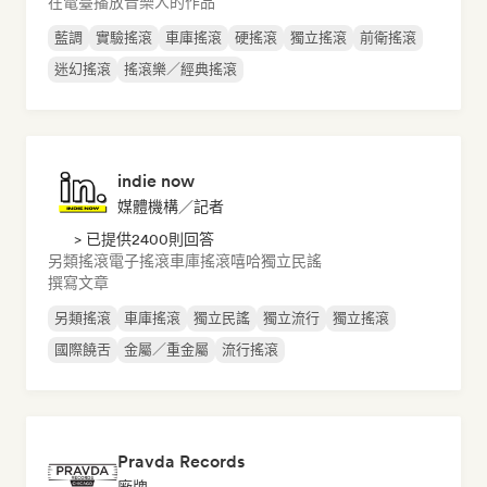
在電臺播放音樂人的作品
藍調
實驗搖滾
車庫搖滾
硬搖滾
獨立搖滾
前衛搖滾
迷幻搖滾
搖滾樂／經典搖滾
indie now
媒體機構／記者
> 已提供2400則回答
另類搖滾
電子搖滾
車庫搖滾
嘻哈
獨立民謠
撰寫文章
另類搖滾
車庫搖滾
獨立民謠
獨立流行
獨立搖滾
國際饒舌
金屬／重金屬
流行搖滾
Pravda Records