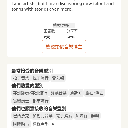
Latin artists, but I love discovering new talent and 
songs with stories even more.

...
檢視更多
回答數
分享率
2天
52%
檢視類似音樂博主
最常接受的音樂型別
拉丁音樂
拉丁流行
雷鬼頓
他們熱愛的型別
非洲節奏/非洲流行
舞廳音樂
迪斯可
鑽石/澤西
實驗爵士
都市流行
他們也願意接收的音樂型別
巴西放克
加勒比音樂
電子搖滾
超流行
器樂
國際饒舌
檢視全部 +4