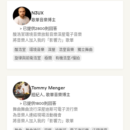
N3UX
歌單音樂博主
> 已提供2800則回答
酸浩室
環境音樂
放鬆音樂
深屋
電子音樂
將音樂人加入我的「影響力」歌單
酸浩室
環境音樂
深屋
浩室音樂
獨立舞曲
旋律與前衛浩室
極簡
有機浩室/慢拍
Tommy Menger
經紀人, 歌單音樂博主
> 已提供1800則回答
舞曲
舞曲流行
深屋
迪斯可
電子流行樂
為音樂人連結現場活動機會
將音樂人加入我的「影響力」歌單