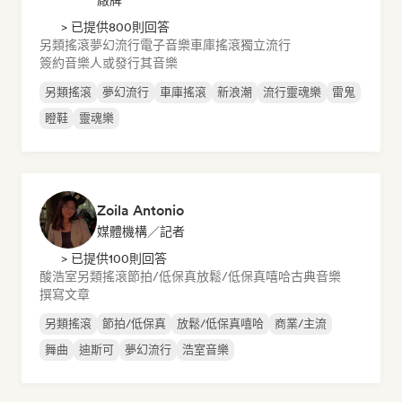
廠牌
> 已提供800則回答
另類搖滾
夢幻流行
電子音樂
車庫搖滾
獨立流行
簽約音樂人或發行其音樂
另類搖滾
夢幻流行
車庫搖滾
新浪潮
流行靈魂樂
雷鬼
瞪鞋
靈魂樂
Zoila Antonio
媒體機構／記者
> 已提供100則回答
酸浩室
另類搖滾
節拍/低保真
放鬆/低保真嘻哈
古典音樂
撰寫文章
另類搖滾
節拍/低保真
放鬆/低保真嘻哈
商業/主流
舞曲
迪斯可
夢幻流行
浩室音樂