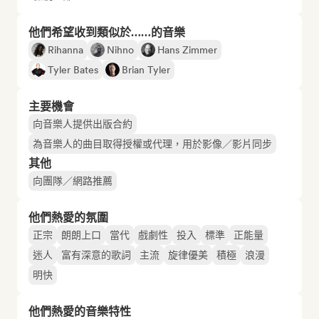
他們希望收到類似於……的音樂
Rihanna
Nihno
Hans Zimmer
Tyler Bates
Brian Tyler
主要機會
向音樂人提供出版合約
為音樂人的曲目取得授權或代理，用於影像／影片同步
其他
向團隊／網路推薦
他們熱愛的氛圍
正宗
朗朗上口
當代
戲劇性
投入
標準
正能量
迷人
富有深意的歌詞
主流
旋律優美
積極
浪漫
明快
他們熱愛的音樂特性