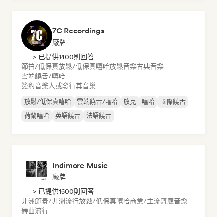
7C Recordings
廠牌
> 已提供1400則回答
節拍/低保真
放鬆/低保真嘻哈
放鬆音樂
古典音樂
雲端饒舌/嘻哈
簽約音樂人或發行其音樂
放鬆/低保真嘻哈
雲端饒舌/嘻哈
放克
嘻哈
國際饒舌
荷蘭嘻哈
英語饒舌
法語饒舌
Indimore Music
廠牌
> 已提供1600則回答
非洲節奏/非洲流行
放鬆/低保真嘻哈
商業/主流
舞廳音樂
舞曲流行