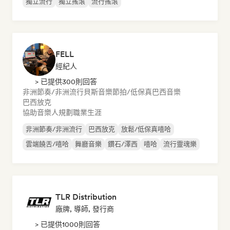
獨立流行
獨立搖滾
流行搖滾
FELL
經紀人
> 已提供300則回答
非洲節奏/非洲流行
貝斯音樂
節拍/低保真
巴西音樂
巴西放克
協助音樂人規劃職業生涯
非洲節奏/非洲流行
巴西放克
放鬆/低保真嘻哈
雲端饒舌/嘻哈
舞廳音樂
鑽石/澤西
嘻哈
流行靈魂樂
TLR Distribution
廠牌, 導師, 發行商
> 已提供1000則回答