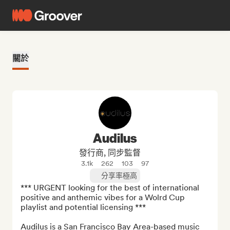
關於
Audilus
發行商, 同步監督
3.1k
262
103
97
分享率極高
*** URGENT looking for the best of international 
positive and anthemic vibes for a Wolrd Cup 
playlist and potential licensing ***

Audilus is a San Francisco Bay Area-based music 