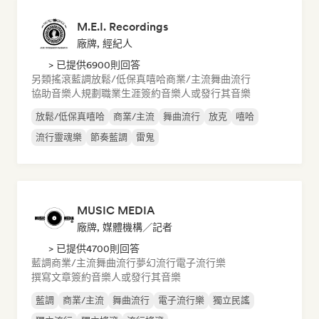
M.E.I. Recordings
廠牌, 經紀人
> 已提供6900則回答
另類搖滾
藍調
放鬆/低保真嘻哈
商業/主流
舞曲流行
協助音樂人規劃職業生涯
簽約音樂人或發行其音樂
放鬆/低保真嘻哈
商業/主流
舞曲流行
放克
嘻哈
流行靈魂樂
節奏藍調
雷鬼
MUSIC MEDIA
廠牌, 媒體機構／記者
> 已提供4700則回答
藍調
商業/主流
舞曲流行
夢幻流行
電子流行樂
撰寫文章
簽約音樂人或發行其音樂
藍調
商業/主流
舞曲流行
電子流行樂
獨立民謠