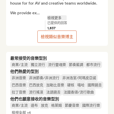
house for for AV and creative teams worldwide.

We provide ex...
檢視更多
已提供的回答
1,837
檢視類似音樂博主
最常接受的音樂型別
商業/主流
獨立流行
流行靈魂樂
節奏藍調
都市流行
他們熱愛的型別
非洲音樂
非洲節奏/非洲流行
非洲浩室/阿瑪皮亞諾
巴西音樂
巴西放克
加勒比音樂
硬核
嘻哈
國際饒舌
拉丁音樂
流行搖滾
法語饒舌
法國香頌/流行歌曲
他們也願意接收的音樂型別
商業/主流
達布
放克
格萊姆
節慶音樂
國際流行樂
檢視全部 +4