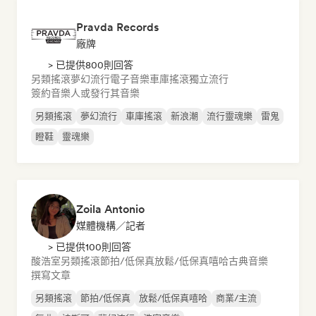
Pravda Records
廠牌
> 已提供800則回答
另類搖滾
夢幻流行
電子音樂
車庫搖滾
獨立流行
簽約音樂人或發行其音樂
另類搖滾
夢幻流行
車庫搖滾
新浪潮
流行靈魂樂
雷鬼
瞪鞋
靈魂樂
Zoila Antonio
媒體機構／記者
> 已提供100則回答
酸浩室
另類搖滾
節拍/低保真
放鬆/低保真嘻哈
古典音樂
撰寫文章
另類搖滾
節拍/低保真
放鬆/低保真嘻哈
商業/主流