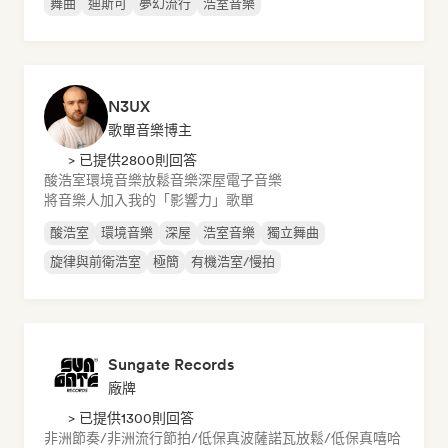
舞曲
迪斯可
夢幻流行
浩室音樂
N3UX
歌單音樂博主
> 已提供2800則回答
酸浩室
環境音樂
放鬆音樂
深屋
電子音樂
將音樂人加入我的「影響力」歌單
酸浩室
環境音樂
深屋
浩室音樂
獨立舞曲
旋律與前衛浩室
極簡
有機浩室/慢拍
Sungate Records
廠牌
> 已提供1300則回答
非洲節奏/非洲流行
節拍/低保真
波薩諾瓦
放鬆/低保真嘻哈