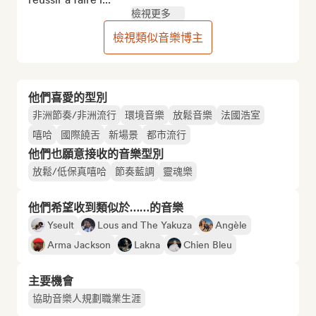
檢視更多
檢視類似音樂博主
他們喜愛的型別
非洲節奏/非洲流行
環境音樂
放鬆音樂
法國浩室
嘻哈
國際饒舌
新場景
都市流行
他們也願意接收的音樂型別
放鬆/低保真嘻哈
節奏藍調
靈魂樂
他們希望收到類似於……的音樂
Yseult
Lous and The Yakuza
Angèle
Arma Jackson
Lakna
Chien Bleu
主要機會
協助音樂人規劃職業生涯