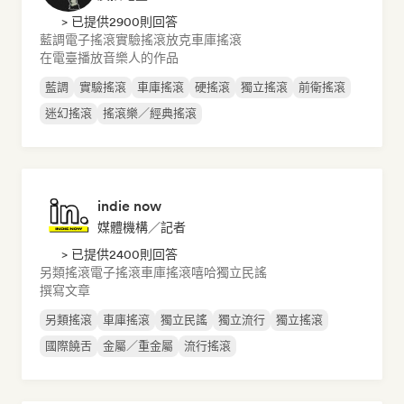
> 已提供2900則回答
藍調
電子搖滾
實驗搖滾
放克
車庫搖滾
在電臺播放音樂人的作品
藍調
實驗搖滾
車庫搖滾
硬搖滾
獨立搖滾
前衛搖滾
迷幻搖滾
搖滾樂／經典搖滾
indie now
媒體機構／記者
> 已提供2400則回答
另類搖滾
電子搖滾
車庫搖滾
嘻哈
獨立民謠
撰寫文章
另類搖滾
車庫搖滾
獨立民謠
獨立流行
獨立搖滾
國際饒舌
金屬／重金屬
流行搖滾