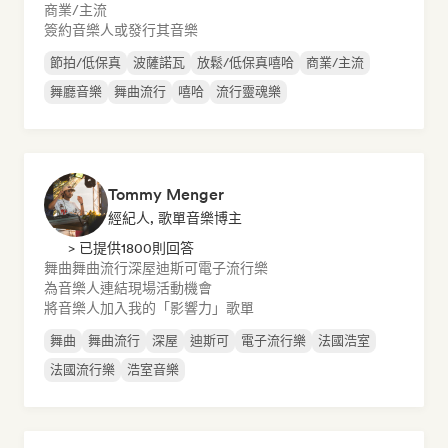
商業/主流
簽約音樂人或發行其音樂
節拍/低保真
波薩諾瓦
放鬆/低保真嘻哈
商業/主流
舞廳音樂
舞曲流行
嘻哈
流行靈魂樂
Tommy Menger
經紀人, 歌單音樂博主
> 已提供1800則回答
舞曲
舞曲流行
深屋
迪斯可
電子流行樂
為音樂人連結現場活動機會
將音樂人加入我的「影響力」歌單
舞曲
舞曲流行
深屋
迪斯可
電子流行樂
法國浩室
法國流行樂
浩室音樂