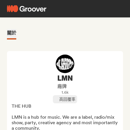
關於
LMN
廠牌
1.6k
高回覆率
THE HUB

LMN is a hub for music. We are a label, radio/mix 
show, party, creative agency and most importantly 
a community.
