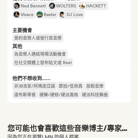
Ned Bennett
WOLTERS
HACKETT
Vivace
Baxter
DJ Love
主要機會
簽約音樂人或發行其音樂
其他
為音樂人連結現場活動機會
在社交媒體上發布貼文或 Reel
他們不想收到……
非洲浩室/阿瑪皮亞諾
節拍/低保真
放鬆音樂
達布斯蒂普
硬舞/硬核/硬派風格
硬派科技舞曲
您可能也會喜歡這些音樂博主/專家...
因為您正在瀏覽LMN 的個人檔案