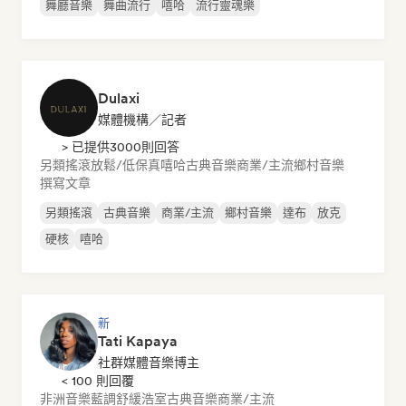
舞廳音樂
舞曲流行
嘻哈
流行靈魂樂
Dulaxi
媒體機構／記者
> 已提供3000則回答
另類搖滾
放鬆/低保真嘻哈
古典音樂
商業/主流
鄉村音樂
撰寫文章
另類搖滾
古典音樂
商業/主流
鄉村音樂
達布
放克
硬核
嘻哈
新
Tati Kapaya
社群媒體音樂博主
< 100 則回覆
非洲音樂
藍調
舒緩浩室
古典音樂
商業/主流