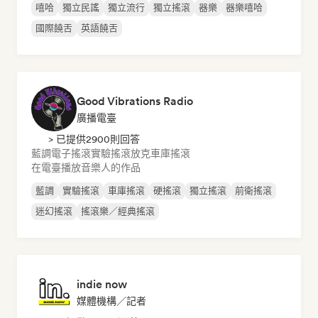
嘻哈
獨立民謠
獨立流行
獨立搖滾
器樂
器樂嘻哈
國際饒舌
英語饒舌
Good Vibrations Radio
廣播電臺
> 已提供2900則回答
藍調
電子搖滾
實驗搖滾
放克
車庫搖滾
在電臺播放音樂人的作品
藍調
實驗搖滾
車庫搖滾
硬搖滾
獨立搖滾
前衛搖滾
迷幻搖滾
搖滾樂／經典搖滾
indie now
媒體機構／記者