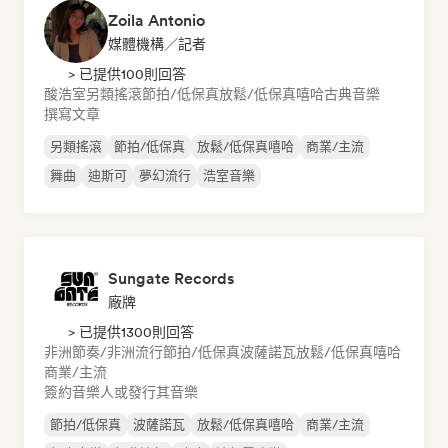
Zoila Antonio
媒體機構／記者
> 已提供100則回答
酸浩室
另類搖滾
節拍/低保真
放鬆/低保真嘻哈
古典音樂
撰寫文章
另類搖滾
節拍/低保真
放鬆/低保真嘻哈
商業/主流
舞曲
迪斯可
夢幻流行
浩室音樂
Sungate Records
廠牌
> 已提供1300則回答
非洲節奏/非洲流行
節拍/低保真
波薩諾瓦
放鬆/低保真嘻哈
商業/主流
簽約音樂人或發行其音樂
節拍/低保真
波薩諾瓦
放鬆/低保真嘻哈
商業/主流