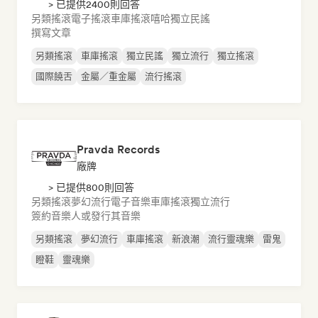
> 已提供2400則回答
另類搖滾
電子搖滾
車庫搖滾
嘻哈
獨立民謠
撰寫文章
另類搖滾
車庫搖滾
獨立民謠
獨立流行
獨立搖滾
國際饒舌
金屬／重金屬
流行搖滾
Pravda Records
廠牌
> 已提供800則回答
另類搖滾
夢幻流行
電子音樂
車庫搖滾
獨立流行
簽約音樂人或發行其音樂
另類搖滾
夢幻流行
車庫搖滾
新浪潮
流行靈魂樂
雷鬼
瞪鞋
靈魂樂