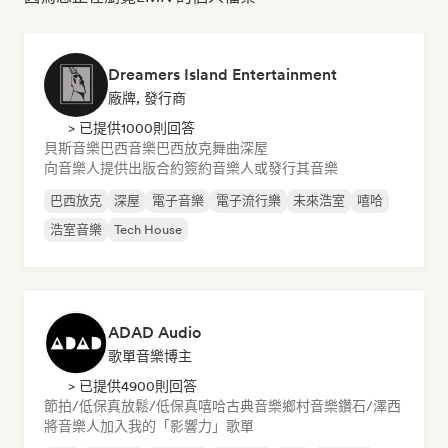
Dreamers Island Entertainment
廠牌, 發行商
> 已提供1000則回答
貝斯音樂
巴西音樂
巴西放克
舞曲
深屋
向音樂人提供出版合約
簽約音樂人或發行其音樂
巴西放克
深屋
電子音樂
電子流行樂
未來浩室
嘻哈
浩室音樂
Tech House
ADAD Audio
歌單音樂博主
> 已提供4900則回答
節拍/低保真
放鬆/低保真嘻哈
古典音樂
鄉村音樂
鑽石/澤西
將音樂人加入我的「影響力」歌單