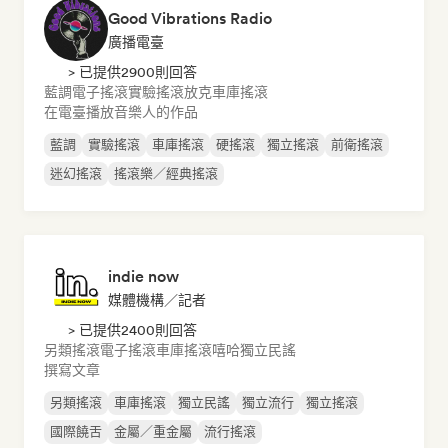
Good Vibrations Radio
廣播電臺
> 已提供2900則回答
藍調
電子搖滾
實驗搖滾
放克
車庫搖滾
在電臺播放音樂人的作品
藍調
實驗搖滾
車庫搖滾
硬搖滾
獨立搖滾
前衛搖滾
迷幻搖滾
搖滾樂／經典搖滾
indie now
媒體機構／記者
> 已提供2400則回答
另類搖滾
電子搖滾
車庫搖滾
嘻哈
獨立民謠
撰寫文章
另類搖滾
車庫搖滾
獨立民謠
獨立流行
獨立搖滾
國際饒舌
金屬／重金屬
流行搖滾