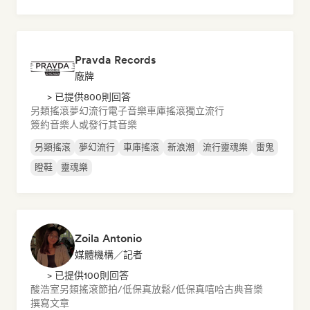
Pravda Records
廠牌
> 已提供800則回答
另類搖滾
夢幻流行
電子音樂
車庫搖滾
獨立流行
簽約音樂人或發行其音樂
另類搖滾
夢幻流行
車庫搖滾
新浪潮
流行靈魂樂
雷鬼
瞪鞋
靈魂樂
Zoila Antonio
媒體機構／記者
> 已提供100則回答
酸浩室
另類搖滾
節拍/低保真
放鬆/低保真嘻哈
古典音樂
撰寫文章