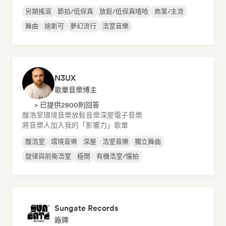
另類搖滾
節拍/低保真
放鬆/低保真嘻哈
商業/主流
舞曲
迪斯可
夢幻流行
浩室音樂
N3UX
歌單音樂博主
> 已提供2800則回答
酸浩室
環境音樂
放鬆音樂
深屋
電子音樂
將音樂人加入我的「影響力」歌單
酸浩室
環境音樂
深屋
浩室音樂
獨立舞曲
旋律與前衛浩室
極簡
有機浩室/慢拍
Sungate Records
廠牌