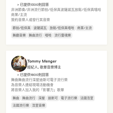
> 已提供1300則回答
非洲節奏/非洲流行
節拍/低保真
波薩諾瓦
放鬆/低保真嘻哈
商業/主流
簽約音樂人或發行其音樂
節拍/低保真
波薩諾瓦
放鬆/低保真嘻哈
商業/主流
舞廳音樂
舞曲流行
嘻哈
流行靈魂樂
Tommy Menger
經紀人, 歌單音樂博主
> 已提供1800則回答
舞曲
舞曲流行
深屋
迪斯可
電子流行樂
為音樂人連結現場活動機會
將音樂人加入我的「影響力」歌單
舞曲
舞曲流行
深屋
迪斯可
電子流行樂
法國浩室
法國流行樂
浩室音樂