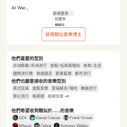
At War...
檢視更多
回覆率
100%
檢視類似音樂博主
他們喜愛的型別
非洲節奏/非洲流行
放鬆/低保真嘻哈
商業/主流
國際流行樂
英語饒舌
節奏藍調
都市流行
他們也願意接收的音樂型別
美式民謠
放鬆音樂
雲端饒舌/嘻哈
舞曲流行
夢幻流行
格萊姆
檢視全部 +4
他們希望收到類似於……的音樂
SZA
Daniel Caesar
Frank Ocean
Miguel
Odeal
Summer Walker