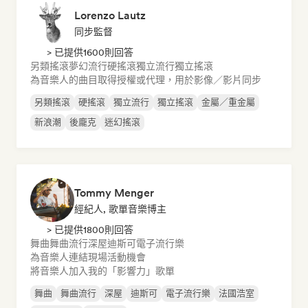
Lorenzo Lautz
同步監督
> 已提供1600則回答
另類搖滾
夢幻流行
硬搖滾
獨立流行
獨立搖滾
為音樂人的曲目取得授權或代理，用於影像／影片同步
另類搖滾
硬搖滾
獨立流行
獨立搖滾
金屬／重金屬
新浪潮
後龐克
迷幻搖滾
Tommy Menger
經紀人, 歌單音樂博主
> 已提供1800則回答
舞曲
舞曲流行
深屋
迪斯可
電子流行樂
為音樂人連結現場活動機會
將音樂人加入我的「影響力」歌單
舞曲
舞曲流行
深屋
迪斯可
電子流行樂
法國浩室