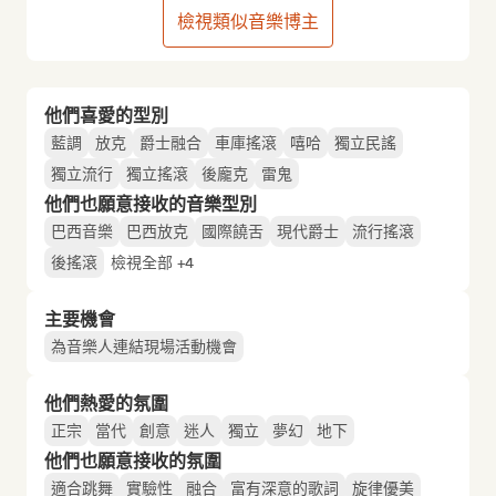
檢視類似音樂博主
他們喜愛的型別
藍調
放克
爵士融合
車庫搖滾
嘻哈
獨立民謠
獨立流行
獨立搖滾
後龐克
雷鬼
他們也願意接收的音樂型別
巴西音樂
巴西放克
國際饒舌
現代爵士
流行搖滾
後搖滾
檢視全部 +4
主要機會
為音樂人連結現場活動機會
他們熱愛的氛圍
正宗
當代
創意
迷人
獨立
夢幻
地下
他們也願意接收的氛圍
適合跳舞
實驗性
融合
富有深意的歌詞
旋律優美