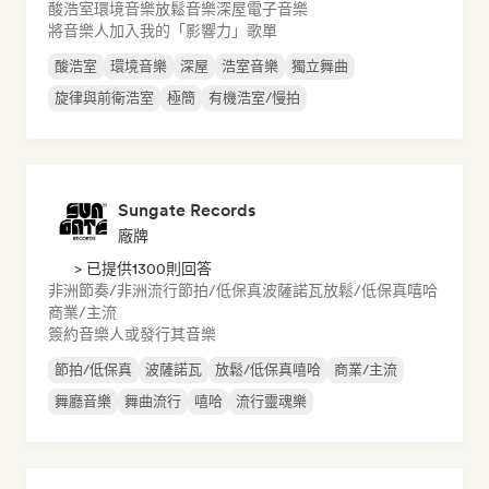
酸浩室
環境音樂
放鬆音樂
深屋
電子音樂
將音樂人加入我的「影響力」歌單
酸浩室
環境音樂
深屋
浩室音樂
獨立舞曲
旋律與前衛浩室
極簡
有機浩室/慢拍
Sungate Records
廠牌
> 已提供1300則回答
非洲節奏/非洲流行
節拍/低保真
波薩諾瓦
放鬆/低保真嘻哈
商業/主流
簽約音樂人或發行其音樂
節拍/低保真
波薩諾瓦
放鬆/低保真嘻哈
商業/主流
舞廳音樂
舞曲流行
嘻哈
流行靈魂樂