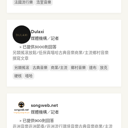
法國流行樂
浩室音樂
Dulaxi
媒體機構／記者
> 已提供3000則回答
另類搖滾
放鬆/低保真嘻哈
古典音樂
商業/主流
鄉村音樂
撰寫文章
另類搖滾
古典音樂
商業/主流
鄉村音樂
達布
放克
硬核
嘻哈
songweb.net
媒體機構／記者
> 已提供900則回答
非洲音樂
非洲節奏/非洲流行
環境音樂
古典音樂
商業/主流