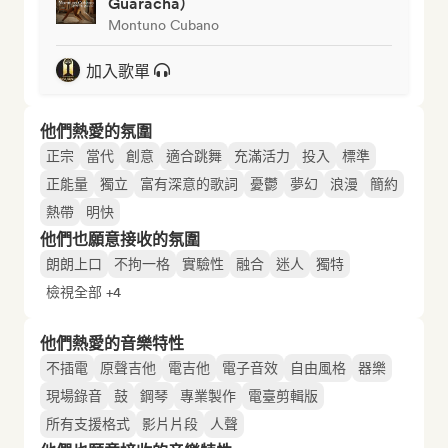
Guaracha)
Montuno Cubano
加入歌單
他們熱愛的氛圍
正宗
當代
創意
適合跳舞
充滿活力
投入
標準
正能量
獨立
富有深意的歌詞
憂鬱
夢幻
浪漫
簡約
熱帶
明快
他們也願意接收的氛圍
朗朗上口
不拘一格
實驗性
融合
迷人
獨特
檢視全部 +4
他們熱愛的音樂特性
不插電
原聲吉他
電吉他
電子音效
自由風格
器樂
現場錄音
鼓
鋼琴
專業製作
電臺剪輯版
所有支援格式
影片片段
人聲