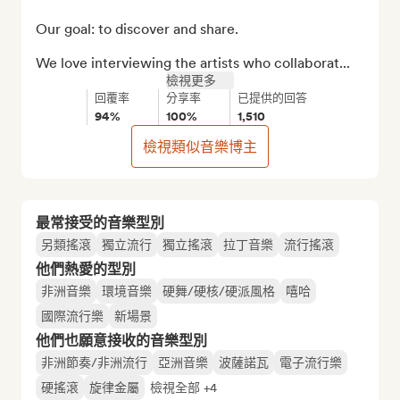
Our goal: to discover and share.

We love interviewing the artists who collaborat...
檢視更多
回覆率
分享率
已提供的回答
94%
100%
1,510
檢視類似音樂博主
最常接受的音樂型別
另類搖滾
獨立流行
獨立搖滾
拉丁音樂
流行搖滾
他們熱愛的型別
非洲音樂
環境音樂
硬舞/硬核/硬派風格
嘻哈
國際流行樂
新場景
他們也願意接收的音樂型別
非洲節奏/非洲流行
亞洲音樂
波薩諾瓦
電子流行樂
硬搖滾
旋律金屬
檢視全部 +4