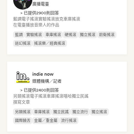
廣播電臺
> 已提供2900則回答
藍調
電子搖滾
實驗搖滾
放克
車庫搖滾
在電臺播放音樂人的作品
藍調
實驗搖滾
車庫搖滾
硬搖滾
獨立搖滾
前衛搖滾
迷幻搖滾
搖滾樂／經典搖滾
indie now
媒體機構／記者
> 已提供2400則回答
另類搖滾
電子搖滾
車庫搖滾
嘻哈
獨立民謠
撰寫文章
另類搖滾
車庫搖滾
獨立民謠
獨立流行
獨立搖滾
國際饒舌
金屬／重金屬
流行搖滾