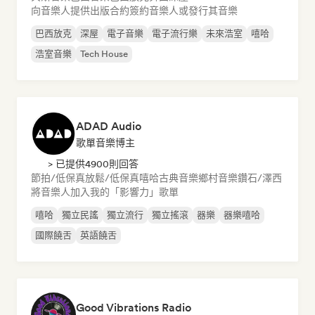
向音樂人提供出版合約
簽約音樂人或發行其音樂
巴西放克
深屋
電子音樂
電子流行樂
未來浩室
嘻哈
浩室音樂
Tech House
ADAD Audio
歌單音樂博主
> 已提供4900則回答
節拍/低保真
放鬆/低保真嘻哈
古典音樂
鄉村音樂
鑽石/澤西
將音樂人加入我的「影響力」歌單
嘻哈
獨立民謠
獨立流行
獨立搖滾
器樂
器樂嘻哈
國際饒舌
英語饒舌
Good Vibrations Radio