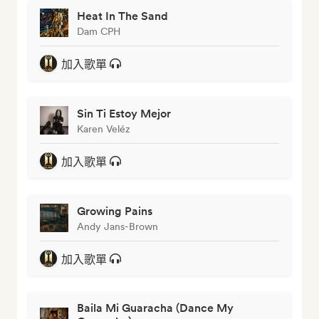
Heat In The Sand
Dam CPH
加入歌單
Sin Ti Estoy Mejor
Karen Veléz
加入歌單
Growing Pains
Andy Jans-Brown
加入歌單
Baila Mi Guaracha (Dance My