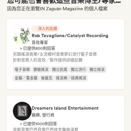
您可能也會喜歡這些音樂博主/專家...
因為您正在瀏覽IN Zaguán Magazine 的個人檔案
深入的反饋
Rob Tavaglione/Catalyst Recording
音效專家
> 已提供800則回答
另類搖滾
商業/主流
鄉村音樂
夢幻流行
電子音樂
針對音樂人的音效／製作提供詳細反饋
電子音樂
實驗搖滾
獨立民謠
獨立流行
獨立搖滾
金屬／重金屬
後龐克
搖滾樂／經典搖滾
Dreamers Island Entertainment
廠牌, 發行商
> 已提供1000則回答
貝斯音樂
巴西音樂
巴西放克
舞曲
深屋