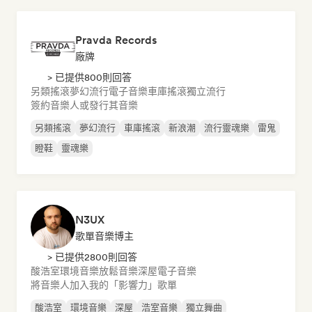
Pravda Records
廠牌
> 已提供800則回答
另類搖滾
夢幻流行
電子音樂
車庫搖滾
獨立流行
簽約音樂人或發行其音樂
另類搖滾
夢幻流行
車庫搖滾
新浪潮
流行靈魂樂
雷鬼
瞪鞋
靈魂樂
N3UX
歌單音樂博主
> 已提供2800則回答
酸浩室
環境音樂
放鬆音樂
深屋
電子音樂
將音樂人加入我的「影響力」歌單
酸浩室
環境音樂
深屋
浩室音樂
獨立舞曲