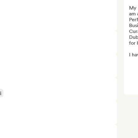
My 
am 
Per
Busi
Cura
Dubl
for 
I ha
強