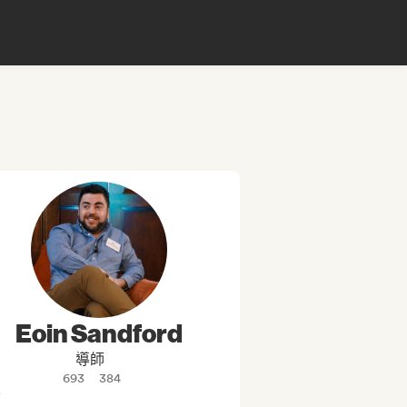
Eoin Sandford
導師
693
384

