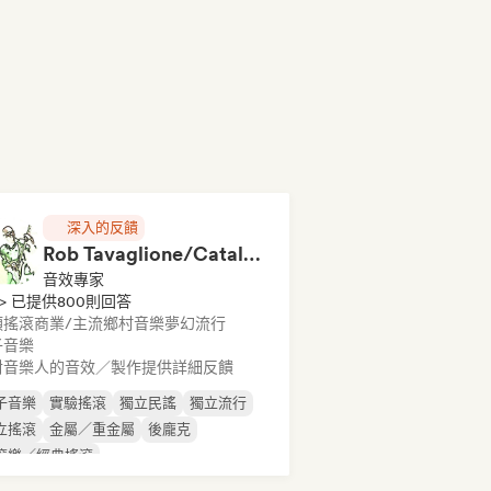
深入的反饋
Rob Tavaglione/Catalyst Recording
音效專家
> 已提供800則回答
類搖滾
商業/主流
鄉村音樂
夢幻流行
子音樂
對音樂人的音效／製作提供詳細反饋
子音樂
實驗搖滾
獨立民謠
獨立流行
立搖滾
金屬／重金屬
後龐克
滾樂／經典搖滾