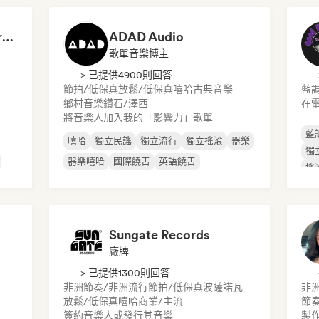
Dreamers Island Entertainment
ADAD Audio
歌單音樂博主
> 已提供4900則回答
節拍/低保真
放鬆/低保真嘻哈
古典音樂
藍
鄉村音樂
鑽石/澤西
在
將音樂人加入我的「影響力」歌單
藍
嘻哈
獨立民謠
獨立流行
獨立搖滾
器樂
獨
器樂嘻哈
國際饒舌
英語饒舌
搖
Sungate Records
廠牌
> 已提供1300則回答
非洲節奏/非洲流行
節拍/低保真
波薩諾瓦
非
放鬆/低保真嘻哈
商業/主流
節
簽約音樂人或發行其音樂
製作