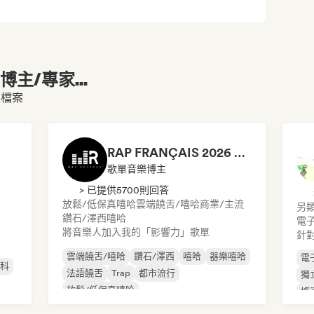
主/專家...
人檔案
RAP FRANÇAIS 2026 🔥🇫🇷 (Way Records)
歌單音樂博主
> 已提供5700則回答
放鬆/低保真嘻哈
雲端饒舌/嘻哈
商業/主流
另
鑽石/澤西
嘻哈
電
將音樂人加入我的「影響力」歌單
針
雲端饒舌/嘻哈
鑽石/澤西
嘻哈
器樂嘻哈
電
斯科
法語饒舌
Trap
都市流行
獨
放鬆/低保真嘻哈
搖