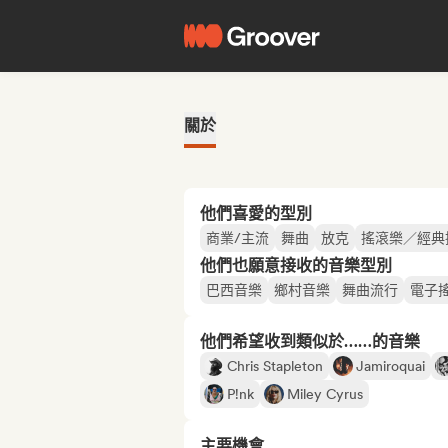
關於
他們喜愛的型別
商業/主流
舞曲
放克
搖滾樂／經典
他們也願意接收的音樂型別
巴西音樂
鄉村音樂
舞曲流行
電子
他們希望收到類似於……的音樂
Chris Stapleton
Jamiroquai
P!nk
Miley Cyrus
主要機會