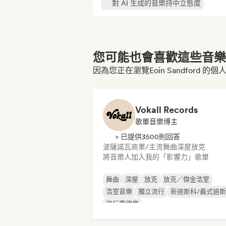
對 AI 生成的音樂持中立態度
您可能也會喜歡這些音樂博
因為您正在瀏覽Eoin Sandford 的個
Vokall Records
歌單音樂博主
> 已提供3500則回答
波薩諾瓦
商業/主流
舞曲
深屋
放克
將音樂人加入我的「影響力」歌單
舞曲
深屋
放克
放克／傑金浩室
浩室音樂
獨立流行
新迪斯科/義式迪
流行靈魂樂