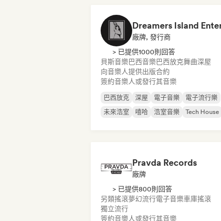
廠牌, 發行商
> 已提供1000則回答
貝斯音樂
巴西音樂
巴西放克
舞曲
深屋
向音樂人提供出版合約
簽約音樂人或發行其音樂
巴西放克
深屋
電子音樂
電子流行樂
未來浩室
嘻哈
浩室音樂
Tech House
Pravda Records
廠牌
> 已提供800則回答
另類搖滾
夢幻流行
電子音樂
車庫搖滾
獨立流行
簽約音樂人或發行其音樂