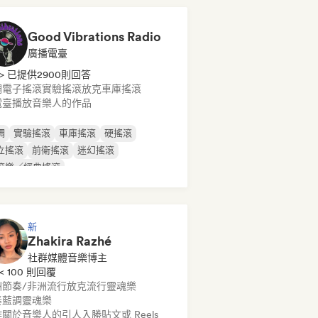
Good Vibrations Radio
廣播電臺
> 已提供2900則回答
調
電子搖滾
實驗搖滾
放克
車庫搖滾
電臺播放音樂人的作品
調
實驗搖滾
車庫搖滾
硬搖滾
立搖滾
前衛搖滾
迷幻搖滾
滾樂／經典搖滾
新
Zhakira Razhé
社群媒體音樂博主
< 100 則回覆
洲節奏/非洲流行
放克
流行靈魂樂
奏藍調
靈魂樂
關於音樂人的引人入勝貼文或 Reels