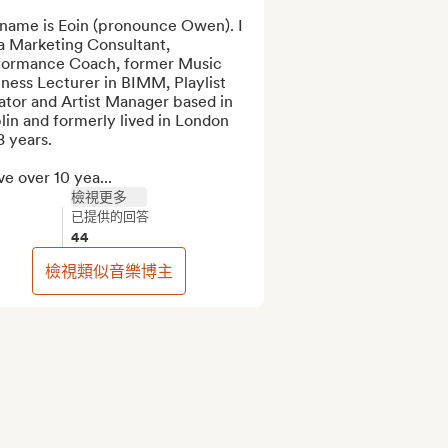
name is Eoin (pronounce Owen). I 
a Marketing Consultant, 
formance Coach, former Music 
ness Lecturer in BIMM, Playlist 
tor and Artist Manager based in 
in and formerly lived in London 
8 years.

ve over 10 yea...
檢視更多
已提供的回答
44
檢視類似音樂博主