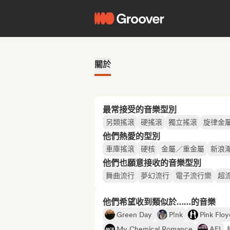
關於
最常接受的音樂型別
另類搖滾
硬搖滾
獨立搖滾
旋律金
他們熱愛的型別
車庫搖滾
硬核
金屬／重金屬
新浪
他們也願意接收的音樂型別
舞曲流行
夢幻流行
電子流行樂
超
他們希望收到類似於……的音樂
Green Day
P!nk
Pink Floy
My Chemical Romance
AFI