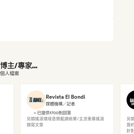
主/專家...
 的個人檔案
Revista El Bondi
媒體機構／記者
> 已提供1700則回答
另類搖滾
環境音樂
藍調
商業/主流
車庫搖滾
另
撰寫文章
簽
針