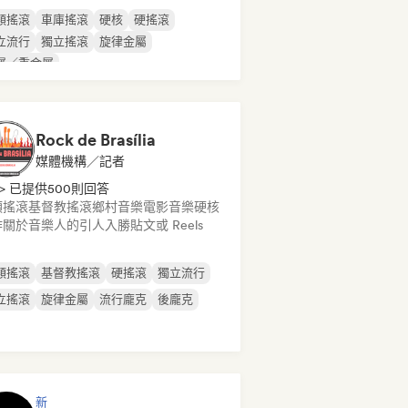
類搖滾
車庫搖滾
硬核
硬搖滾
立流行
獨立搖滾
旋律金屬
屬／重金屬
Rock de Brasília
媒體機構／記者
> 已提供500則回答
類搖滾
基督教搖滾
鄉村音樂
電影音樂
硬核
關於音樂人的引人入勝貼文或 Reels
類搖滾
基督教搖滾
硬搖滾
獨立流行
立搖滾
旋律金屬
流行龐克
後龐克
新