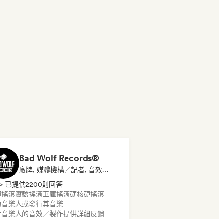
Bad Wolf Records®
廠牌, 媒體機構／記者, 音效專家
> 已提供2200則回答
類搖滾
實驗搖滾
車庫搖滾
硬核
硬搖滾
約音樂人或發行其音樂
對音樂人的音效／製作提供詳細反饋