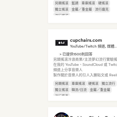
另類搖滾
藍調
車庫搖滾
硬搖滾
獨立搖滾
金屬／重金屬
流行龐克
流行搖滾
cupchairs.com
YouTube/Twitch 頻道, 媒體
> 已提供1500則回答
另類搖滾
冷浪
商業/主流
夢幻流行
實驗
在我的 YouTube、SoundCloud 或 Twit
頻道上分享音樂人
製作關於音樂人的引人入勝貼文或 Reel
另類搖滾
車庫搖滾
硬搖滾
獨立流行
獨立搖滾
韓流/日流
金屬／重金屬
流行龐克