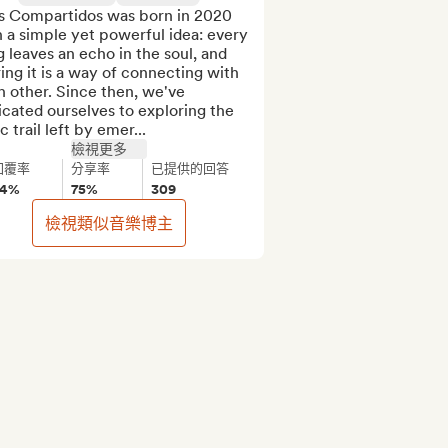
s Compartidos was born in 2020 
 a simple yet powerful idea: every 
 leaves an echo in the soul, and 
ing it is a way of connecting with 
 other. Since then, we've 
cated ourselves to exploring the 
c trail left by emer...
檢視更多
回覆率
分享率
已提供的回答
94%
75%
309
檢視類似音樂博主