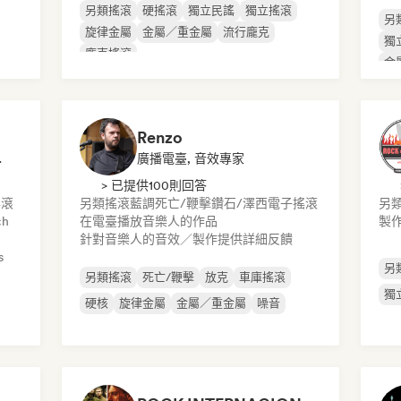
另類搖滾
硬搖滾
獨立民謠
獨立搖滾
另
旋律金屬
金屬／重金屬
流行龐克
獨
龐克搖滾
金
Renzo
機構／記者
廣播電臺, 音效專家
> 已提供100則回答
搖滾
另類搖滾
藍調
死亡/鞭擊
鑽石/澤西
電子搖滾
另
ch
在電臺播放音樂人的作品
製作
針對音樂人的音效／製作提供詳細反饋
s
另
另類搖滾
死亡/鞭擊
放克
車庫搖滾
獨
硬核
旋律金屬
金屬／重金屬
噪音