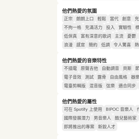
他們熱愛的氛圍
正宗
朗朗上口
輕鬆
當代
創意
充
不拘一格
充滿活力
投入
實驗性
低保真
富有深意的歌詞
主流
憂鬱
浪漫
感官
簡約
低調
令人驚喜
熱
他們熱愛的音樂特性
不插電
原聲吉他
自動調音
貝斯
電子音效
測試
露骨
自由風格
器
電臺剪輯版
混音版
弦樂
適合同步
他們熱愛的屬性
可在 Spotify 上使用
BIPOC 音樂人
國際發展潛力
男音樂人
酷兒藝術家
即將推出的專案
新銳人才