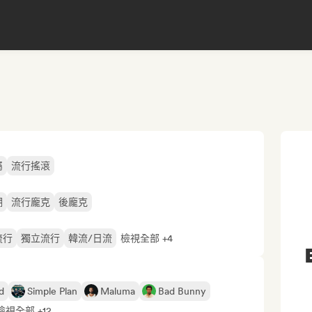
屬
流行搖滾
潮
流行龐克
後龐克
流行
獨立流行
韓流/日流
檢視全部 +4
d
Simple Plan
Maluma
Bad Bunny
檢視全部 +12