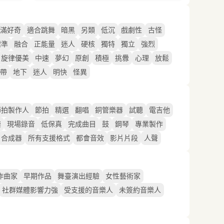
滿好奇
適合跳舞
暗黑
另類
低沉
戲劇性
古怪
標準
融合
正能量
迷人
硬核
獨特
獨立
強烈
旋律優美
中速
夢幻
原創
積極
挑釁
心理
放鬆
帶
地下
迷人
明快
怪異
節拍製作人
節拍
精選
翻唱
銅管樂器
試聽
電吉他
樂
現場錄音
低保真
完成曲目
鼓
鋼琴
專業製作
合成器
所有支援格式
都會音效
影片片段
人聲
作曲家
早期作品
舞臺演出經驗
女性藝術家
社群媒體影響力強
受支援的音樂人
未簽約音樂人