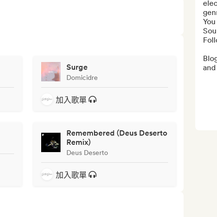
elec
genr
You 
Sou
Fol
Blog
Surge
and 
Domicidre
加入歌單
Remembered (Deus Deserto
Remix)
Deus Deserto
加入歌單