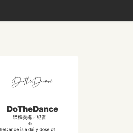
DoTheDance
媒體機構／記者
4k
eDance is a daily dose of 