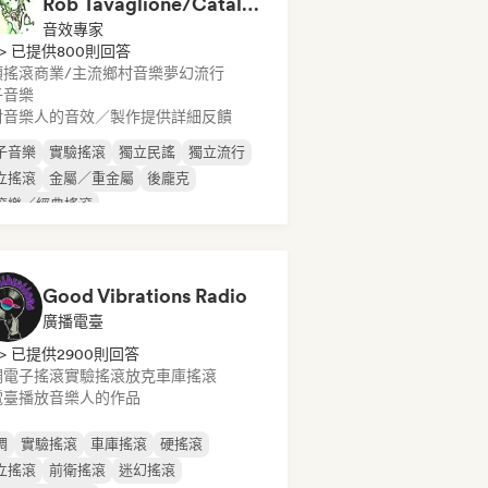
Rob Tavaglione/Catalyst Recording
音效專家
> 已提供800則回答
類搖滾
商業/主流
鄉村音樂
夢幻流行
子音樂
對音樂人的音效／製作提供詳細反饋
子音樂
實驗搖滾
獨立民謠
獨立流行
立搖滾
金屬／重金屬
後龐克
滾樂／經典搖滾
Good Vibrations Radio
廣播電臺
> 已提供2900則回答
調
電子搖滾
實驗搖滾
放克
車庫搖滾
電臺播放音樂人的作品
調
實驗搖滾
車庫搖滾
硬搖滾
立搖滾
前衛搖滾
迷幻搖滾