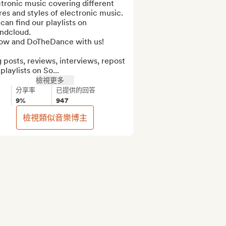
tronic music covering different 
es and styles of electronic music.

can find our playlists on 
ndcloud.

low and DoTheDance with us!

 posts, reviews, interviews, repost 
playlists on So...
檢視更多
分享率
已提供的回答
9%
947
檢視類似音樂博主