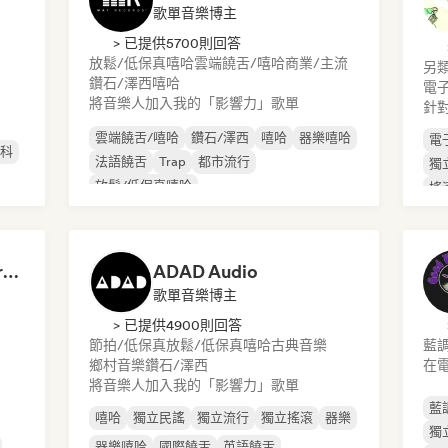
歌單音樂博主
> 已提供5700則回答
放鬆/低保真嘻哈
雲端饒舌/嘻哈
商業/主流
另
鑽石/澤西
嘻哈
電
將音樂人加入我的「影響力」歌單
針
雲端饒舌/嘻哈
鑽石/澤西
嘻哈
器樂嘻哈
電
斯科
法語饒舌
Trap
都市流行
獨
放鬆/低保真嘻哈
搖
Dreamers Island Entertainment
ADAD Audio
歌單音樂博主
> 已提供4900則回答
節拍/低保真
放鬆/低保真嘻哈
古典音樂
藍
鄉村音樂
鑽石/澤西
在
將音樂人加入我的「影響力」歌單
藍
嘻哈
獨立民謠
獨立流行
獨立搖滾
器樂
獨
器樂嘻哈
國際饒舌
英語饒舌