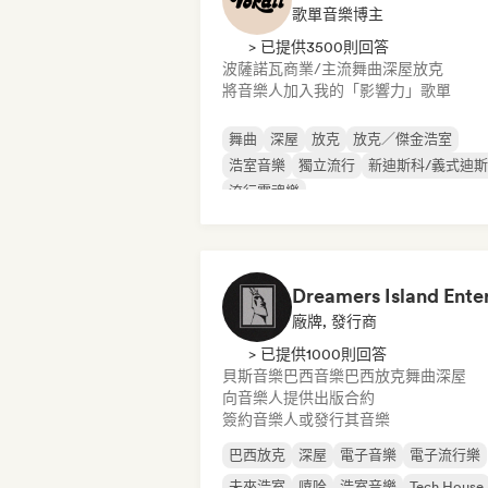
歌單音樂博主
> 已提供3500則回答
波薩諾瓦
商業/主流
舞曲
深屋
放克
將音樂人加入我的「影響力」歌單
舞曲
深屋
放克
放克／傑金浩室
浩室音樂
獨立流行
新迪斯科/義式迪
流行靈魂樂
廠牌, 發行商
> 已提供1000則回答
貝斯音樂
巴西音樂
巴西放克
舞曲
深屋
向音樂人提供出版合約
簽約音樂人或發行其音樂
巴西放克
深屋
電子音樂
電子流行樂
未來浩室
嘻哈
浩室音樂
Tech House