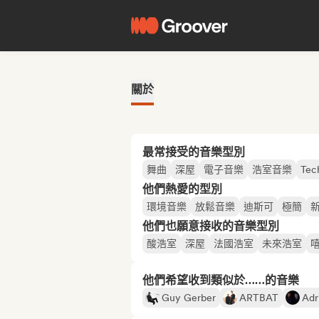
關於
最常接受的音樂型別
舞曲
深屋
電子音樂
浩室音樂
Tec
他們熱愛的型別
環境音樂
放鬆音樂
迪斯可
極簡
他們也願意接收的音樂型別
酸浩室
深屋
法國浩室
未來浩室
他們希望收到類似於……的音樂
Guy Gerber
ARTBAT
Adr