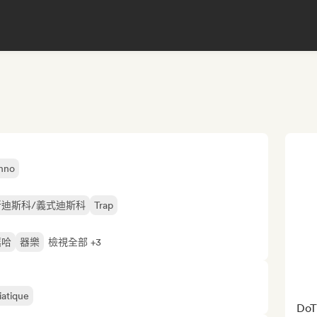
hno
新迪斯科/義式迪斯科
Trap
嘻哈
器樂
檢視全部 +3
iatique
DoTh