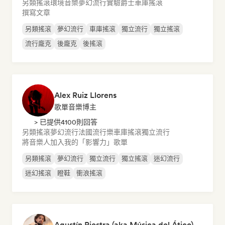
另類搖滾
環境音樂
夢幻流行
實驗爵士
車庫搖滾
撰寫文章
另類搖滾
夢幻流行
車庫搖滾
獨立流行
獨立搖滾
流行龐克
後龐克
後搖滾
Alex Ruiz Llorens
歌單音樂博主
> 已提供4100則回答
另類搖滾
夢幻流行
法國流行樂
車庫搖滾
獨立流行
將音樂人加入我的「影響力」歌單
另類搖滾
夢幻流行
獨立流行
獨立搖滾
迷幻流行
迷幻搖滾
瞪鞋
衝浪搖滾
Agustín Riestra (aka Música del Ático)