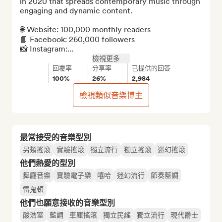
in 2020 that spreads contemporary music through 
engaging and dynamic content.

🌐 Website: 100,000 monthly readers

📘 Facebook: 260,000 followers

📸 Instagram:...
檢視更多
回覆率
分享率
已提供的回答
100%
26%
2,984
檢視類似音樂博主
最常接受的音樂型別
另類搖滾
實驗搖滾
獨立流行
獨立搖滾
迷幻搖滾
他們熱愛的型別
舞廳音樂
實驗電子樂
嘻哈
迷幻流行
節奏藍調
雷鬼頓
他們也願意接收的音樂型別
酸浩室
藍調
車庫搖滾
獨立民謠
獨立流行
現代爵士