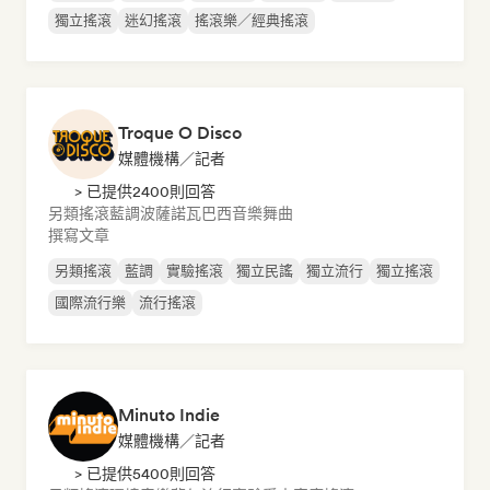
獨立搖滾
迷幻搖滾
搖滾樂／經典搖滾
Troque O Disco
媒體機構／記者
> 已提供2400則回答
另類搖滾
藍調
波薩諾瓦
巴西音樂
舞曲
撰寫文章
另類搖滾
藍調
實驗搖滾
獨立民謠
獨立流行
獨立搖滾
國際流行樂
流行搖滾
Minuto Indie
媒體機構／記者
> 已提供5400則回答