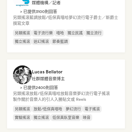
媒體機構／記者
> 已提供3100則回答
另類搖滾
藍調
放鬆/低保真嘻哈
夢幻流行
電子爵士／新爵士
撰寫文章
另類搖滾
電子流行樂
嘻哈
獨立民謠
獨立流行
獨立搖滾
迷幻搖滾
節奏藍調
Lucas Bellator
社群媒體音樂博主
> 已提供2400則回答
另類搖滾
放鬆/低保真嘻哈
放鬆音樂
夢幻流行
電子搖滾
製作關於音樂人的引人入勝貼文或 Reels
另類搖滾
放鬆/低保真嘻哈
夢幻流行
電子搖滾
實驗搖滾
獨立搖滾
低保真臥室音樂
噪音