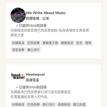
We Write About Music
媒體機構／記者
> 已提供7500則回答
另類搖滾
貝斯音樂
巴西音樂
放鬆/低保真嘻哈
古典音樂
撰寫文章
另類搖滾
巴西音樂
實驗電子樂
實驗搖滾
放克
嘻哈
浩室音樂
獨立流行
Heatwave!
廣播電臺
> 已提供3700則回答
另類搖滾
巴西音樂
夢幻流行
放克
車庫搖滾
在電臺播放音樂人的作品
另類搖滾
巴西音樂
夢幻流行
車庫搖滾
獨立民謠