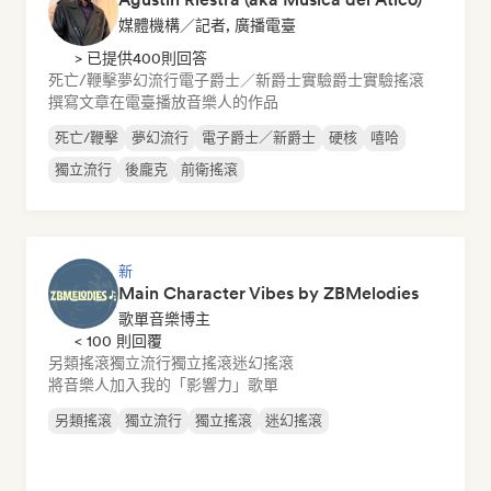
媒體機構／記者, 廣播電臺
> 已提供400則回答
死亡/鞭擊
夢幻流行
電子爵士／新爵士
實驗爵士
實驗搖滾
撰寫文章
在電臺播放音樂人的作品
死亡/鞭擊
夢幻流行
電子爵士／新爵士
硬核
嘻哈
獨立流行
後龐克
前衛搖滾
新
Main Character Vibes by ZBMelodies
歌單音樂博主
< 100 則回覆
另類搖滾
獨立流行
獨立搖滾
迷幻搖滾
將音樂人加入我的「影響力」歌單
另類搖滾
獨立流行
獨立搖滾
迷幻搖滾