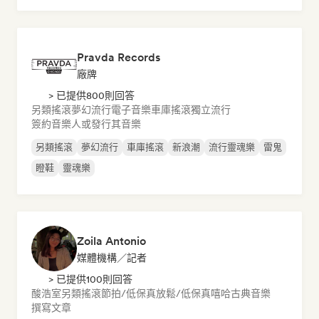
Pravda Records
廠牌
> 已提供800則回答
另類搖滾
夢幻流行
電子音樂
車庫搖滾
獨立流行
簽約音樂人或發行其音樂
另類搖滾
夢幻流行
車庫搖滾
新浪潮
流行靈魂樂
雷鬼
瞪鞋
靈魂樂
Zoila Antonio
媒體機構／記者
> 已提供100則回答
酸浩室
另類搖滾
節拍/低保真
放鬆/低保真嘻哈
古典音樂
撰寫文章