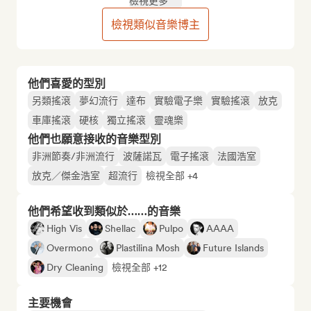
檢視更多
檢視類似音樂博主
他們喜愛的型別
另類搖滾
夢幻流行
達布
實驗電子樂
實驗搖滾
放克
車庫搖滾
硬核
獨立搖滾
靈魂樂
他們也願意接收的音樂型別
非洲節奏/非洲流行
波薩諾瓦
電子搖滾
法國浩室
放克／傑金浩室
超流行
檢視全部 +4
他們希望收到類似於……的音樂
High Vis
Shellac
Pulpo
AAAA
Overmono
Plastilina Mosh
Future Islands
Dry Cleaning
檢視全部 +12
主要機會