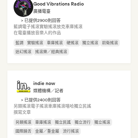
Good Vibrations Radio
廣播電臺
> 已提供2900則回答
藍調
電子搖滾
實驗搖滾
放克
車庫搖滾
在電臺播放音樂人的作品
藍調
實驗搖滾
車庫搖滾
硬搖滾
獨立搖滾
前衛搖滾
迷幻搖滾
搖滾樂／經典搖滾
indie now
媒體機構／記者
> 已提供2400則回答
另類搖滾
電子搖滾
車庫搖滾
嘻哈
獨立民謠
撰寫文章
另類搖滾
車庫搖滾
獨立民謠
獨立流行
獨立搖滾
國際饒舌
金屬／重金屬
流行搖滾