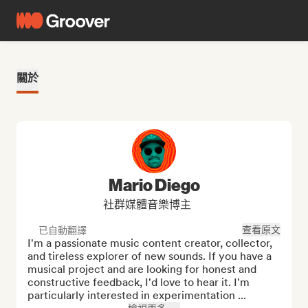
關於
Mario Diego
社群媒體音樂博主
查看原文
已自動翻譯
I'm a passionate music content creator, collector, 
and tireless explorer of new sounds. If you have a 
musical project and are looking for honest and 
constructive feedback, I'd love to hear it. I'm 
particularly interested in experimentation ...