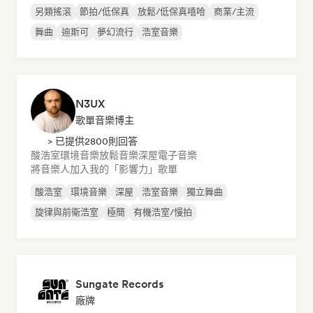
另類搖滾
節拍/低保真
放鬆/低保真嘻哈
商業/主流
舞曲
迪斯可
夢幻流行
浩室音樂
N3UX
歌單音樂博主
> 已提供2800則回答
酸浩室
環境音樂
放鬆音樂
深屋
電子音樂
將音樂人加入我的「影響力」歌單
酸浩室
環境音樂
深屋
浩室音樂
獨立舞曲
旋律與前衛浩室
極簡
有機浩室/慢拍
Sungate Records
廠牌