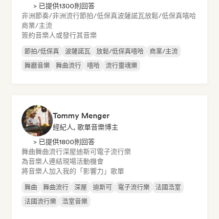
> 已提供1300則回答
非洲節奏/非洲流行
節拍/低保真
波薩諾瓦
放鬆/低保真嘻哈
商業/主流
簽約音樂人或發行其音樂
節拍/低保真
波薩諾瓦
放鬆/低保真嘻哈
商業/主流
舞廳音樂
舞曲流行
嘻哈
流行靈魂樂
Tommy Menger
經紀人, 歌單音樂博主
> 已提供1800則回答
舞曲
舞曲流行
深屋
迪斯可
電子流行樂
為音樂人連結現場活動機會
將音樂人加入我的「影響力」歌單
舞曲
舞曲流行
深屋
迪斯可
電子流行樂
法國浩室
法國流行樂
浩室音樂