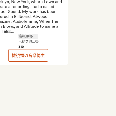
oklyn, New York, where I own and 
ate a recording studio called 
iper Sound. My work has been 
ured in Billboard, Atwood 
azine, Audiofemme, When The 
 Blows, and Alfitude to name a 
 I also...
檢視更多
已提供的回答
319
檢視類似音樂博主