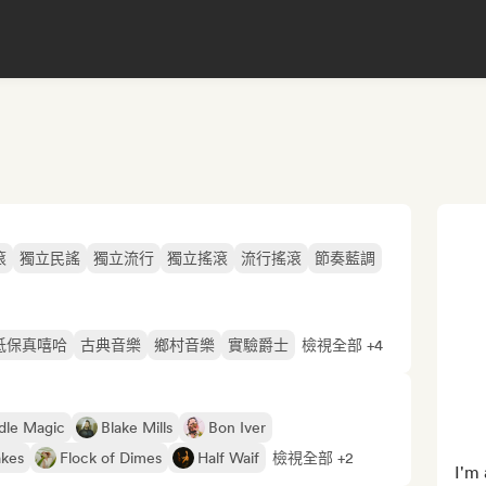
滾
獨立民謠
獨立流行
獨立搖滾
流行搖滾
節奏藍調
低保真嘻哈
古典音樂
鄉村音樂
實驗爵士
檢視全部 +4
dle Magic
Blake Mills
Bon Iver
akes
Flock of Dimes
Half Waif
檢視全部 +2
I'm 