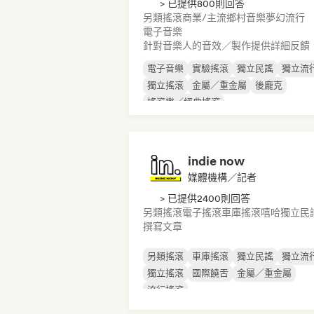
> 已提供800則回答
另類搖滾
商業/主流
鄉村音樂
夢幻流行
電子音樂
針對音樂人的音效／製作提供詳細反饋
電子音樂
實驗搖滾
獨立民謠
獨立流
獨立搖滾
金屬／重金屬
後龐克
搖滾樂／經典搖滾
indie now
媒體機構／記者
> 已提供2400則回答
另類搖滾
電子搖滾
車庫搖滾
嘻哈
獨立民
撰寫文章
另類搖滾
車庫搖滾
獨立民謠
獨立流
獨立搖滾
國際饒舌
金屬／重金屬
流行搖滾