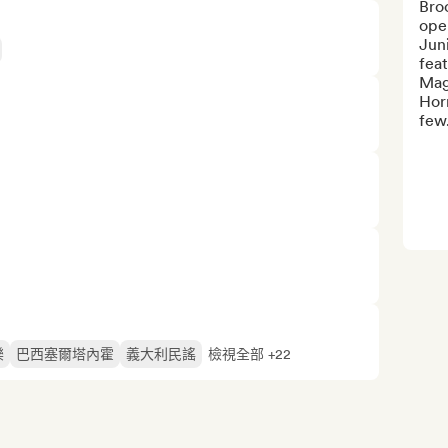
Bro
oper
Jun
feat
Mag
Horn
few.
樂
巴西塞爾塔內霍
義大利民謠
檢視全部 +22