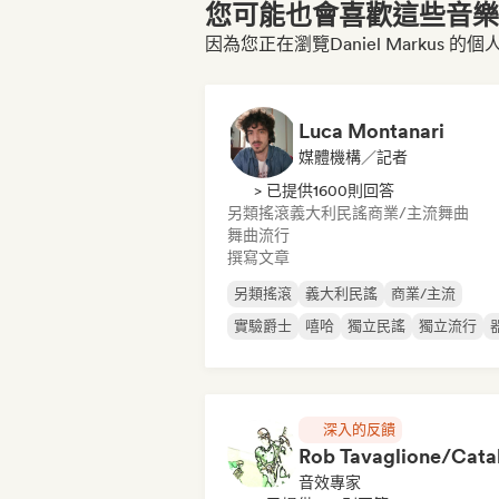
您可能也會喜歡這些音樂博
因為您正在瀏覽Daniel Markus 的
Luca Montanari
媒體機構／記者
> 已提供1600則回答
另類搖滾
義大利民謠
商業/主流
舞曲
舞曲流行
撰寫文章
另類搖滾
義大利民謠
商業/主流
實驗爵士
嘻哈
獨立民謠
獨立流行
深入的反饋
音效專家