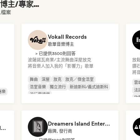
主/專家...
個人檔案
Vokall Records
歌單音樂博主
> 已提供3500則回答
波薩諾瓦
商業/主流
舞曲
深屋
放克
放
將音樂人加入我的「影響力」歌單
鑽石
將
舞曲
深屋
放克
放克／傑金浩室
雲
浩室音樂
獨立流行
新迪斯科/義式迪斯科
法
器樂
流行靈魂樂
放
Dreamers Island Entertainment
Rob Tavaglione/Catalyst Recording
廠牌, 發行商