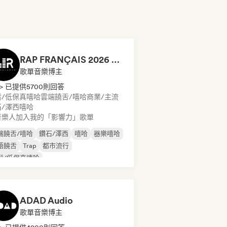
RAP FRANÇAIS 2026 🔥🇫🇷 (Way Records)
歌單音樂博主
> 已提供5700則回答
鬆/低保真嘻哈
雲端饒舌/嘻哈
商業/主流
/澤西
嘻哈
音樂人加入我的「影響力」歌單
端饒舌/嘻哈
鑽石/澤西
嘻哈
器樂嘻哈
語饒舌
Trap
都市流行
鬆/低保真嘻哈
ADAD Audio
歌單音樂博主