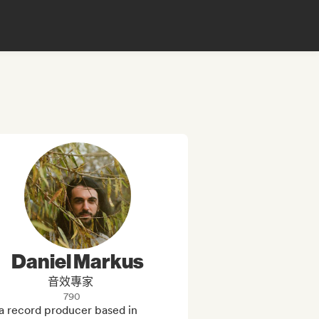
Daniel Markus
音效專家
790
a record producer based in 