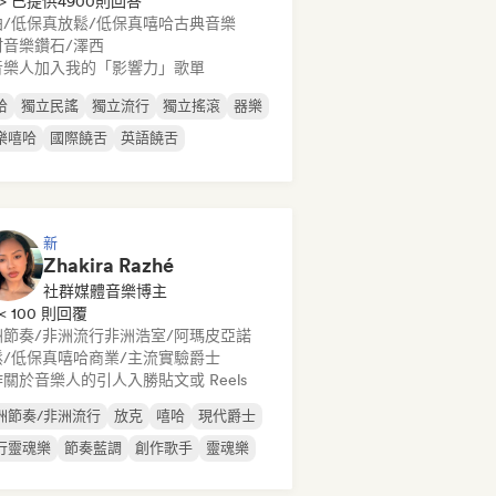
> 已提供4900則回答
拍/低保真
放鬆/低保真嘻哈
古典音樂
村音樂
鑽石/澤西
音樂人加入我的「影響力」歌單
哈
獨立民謠
獨立流行
獨立搖滾
器樂
樂嘻哈
國際饒舌
英語饒舌
新
Zhakira Razhé
社群媒體音樂博主
< 100 則回覆
洲節奏/非洲流行
非洲浩室/阿瑪皮亞諾
鬆/低保真嘻哈
商業/主流
實驗爵士
關於音樂人的引人入勝貼文或 Reels
洲節奏/非洲流行
放克
嘻哈
現代爵士
行靈魂樂
節奏藍調
創作歌手
靈魂樂