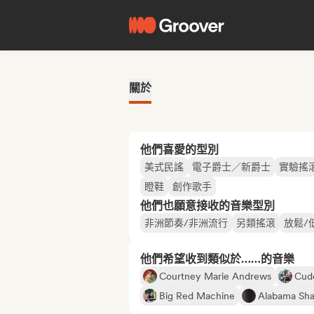
關於
他們喜愛的型別
美式民謠
電子爵士／新爵士
實驗搖
瞪鞋
創作歌手
他們也願意接收的音樂型別
非洲節奏/非洲流行
另類搖滾
放鬆/
他們希望收到類似於……的音樂
Courtney Marie Andrews
Cud
Big Red Machine
Alabama Sh