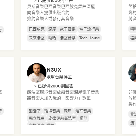
> 已提供1000則回答
貝斯音樂
巴西音樂
巴西放克
舞曲
深屋
節
向音樂人提供出版合約
鄉
簽約音樂人或發行其音樂
將
巴西放克
深屋
電子音樂
電子流行樂
嘻
行
未來浩室
嘻哈
浩室音樂
Tech House
器
N3UX
歌單音樂博主
> 已提供2800則回答
謠
酸浩室
環境音樂
放鬆音樂
深屋
電子音樂
非
將音樂人加入我的「影響力」歌單
放
製作
行
酸浩室
環境音樂
深屋
浩室音樂
非
獨立舞曲
旋律與前衛浩室
極簡
流
有機浩室/慢拍