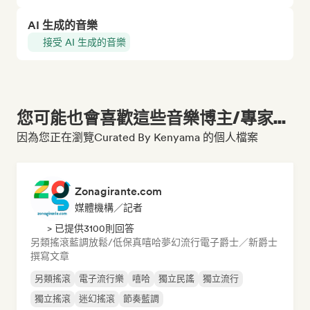
AI 生成的音樂
接受 AI 生成的音樂
您可能也會喜歡這些音樂博主/專家...
因為您正在瀏覽Curated By Kenyama 的個人檔案
Zonagirante.com
媒體機構／記者
> 已提供3100則回答
另類搖滾
藍調
放鬆/低保真嘻哈
夢幻流行
電子爵士／新爵士
撰寫文章
另類搖滾
電子流行樂
嘻哈
獨立民謠
獨立流行
獨立搖滾
迷幻搖滾
節奏藍調