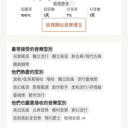
檢視更多
回覆率
回答數
分享率
分享數
100%
1天
7%
1天
檢視類似音樂博主
最常接受的音樂型別
另類搖滾
獨立流行
獨立搖滾
新古典/現代古典
獨奏鋼琴
他們熱愛的型別
放鬆/低保真嘻哈
嘻哈
獨立民謠
流行靈魂樂
迷幻搖滾
節奏藍調
創作歌手
柔和流行/抒情曲
靈魂樂
都市流行
他們也願意接收的音樂型別
美式民謠
古典音樂
鄉村音樂
夢幻流行
低保真臥室音樂
現代爵士
檢視全部 +4