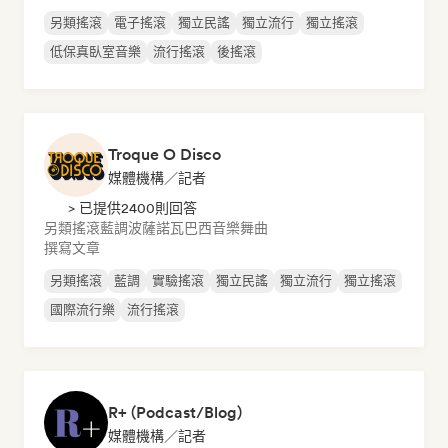
另類搖滾
電子搖滾
獨立民謠
獨立流行
獨立搖滾
低保真臥室音樂
流行搖滾
後搖滾
Troque O Disco
媒體機構／記者
> 已提供2400則回答
另類搖滾
藍調
波薩諾瓦
巴西音樂
舞曲
撰寫文章
另類搖滾
藍調
實驗搖滾
獨立民謠
獨立流行
獨立搖滾
國際流行樂
流行搖滾
R+ (Podcast/Blog)
媒體機構／記者