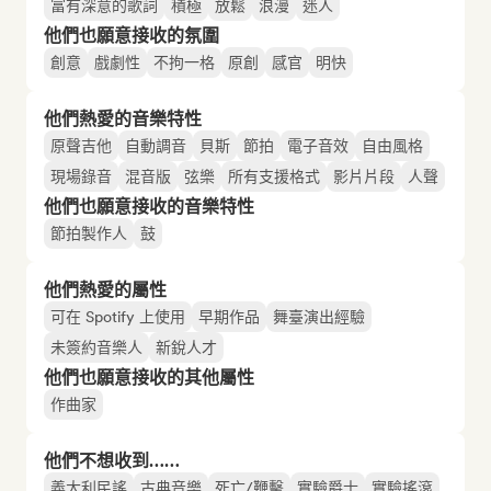
富有深意的歌詞
積極
放鬆
浪漫
迷人
他們也願意接收的氛圍
創意
戲劇性
不拘一格
原創
感官
明快
他們熱愛的音樂特性
原聲吉他
自動調音
貝斯
節拍
電子音效
自由風格
現場錄音
混音版
弦樂
所有支援格式
影片片段
人聲
他們也願意接收的音樂特性
節拍製作人
鼓
他們熱愛的屬性
可在 Spotify 上使用
早期作品
舞臺演出經驗
未簽約音樂人
新銳人才
他們也願意接收的其他屬性
作曲家
他們不想收到……
義大利民謠
古典音樂
死亡/鞭擊
實驗爵士
實驗搖滾