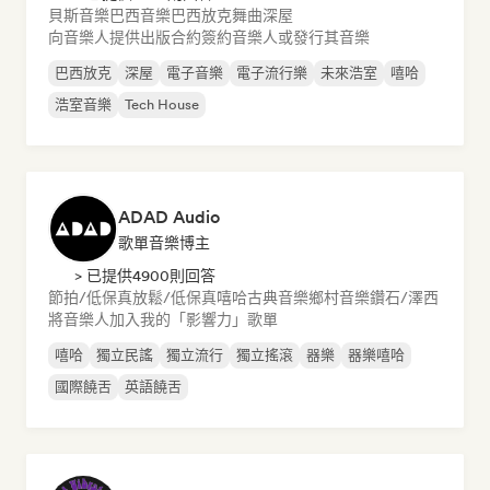
貝斯音樂
巴西音樂
巴西放克
舞曲
深屋
向音樂人提供出版合約
簽約音樂人或發行其音樂
巴西放克
深屋
電子音樂
電子流行樂
未來浩室
嘻哈
浩室音樂
Tech House
ADAD Audio
歌單音樂博主
> 已提供4900則回答
節拍/低保真
放鬆/低保真嘻哈
古典音樂
鄉村音樂
鑽石/澤西
將音樂人加入我的「影響力」歌單
嘻哈
獨立民謠
獨立流行
獨立搖滾
器樂
器樂嘻哈
國際饒舌
英語饒舌