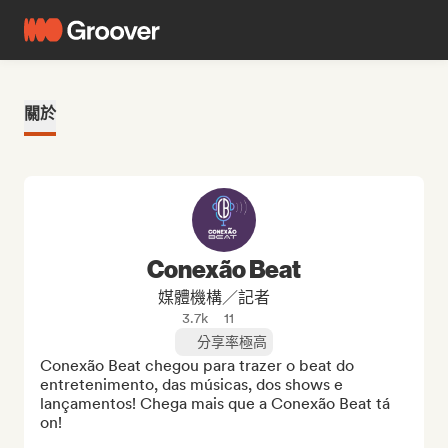
關於
Conexão Beat
媒體機構／記者
3.7k
11
分享率極高
Conexão Beat chegou para trazer o beat do 
entretenimento, das músicas, dos shows e 
lançamentos! Chega mais que a Conexão Beat tá 
on!
