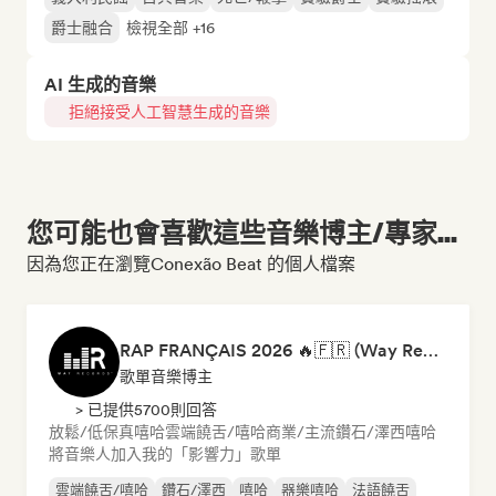
爵士融合
檢視全部 +16
AI 生成的音樂
拒絕接受人工智慧生成的音樂
您可能也會喜歡這些音樂博主/專家...
因為您正在瀏覽Conexão Beat 的個人檔案
RAP FRANÇAIS 2026 🔥🇫🇷 (Way Records)
歌單音樂博主
> 已提供5700則回答
放鬆/低保真嘻哈
雲端饒舌/嘻哈
商業/主流
鑽石/澤西
嘻哈
將音樂人加入我的「影響力」歌單
雲端饒舌/嘻哈
鑽石/澤西
嘻哈
器樂嘻哈
法語饒舌