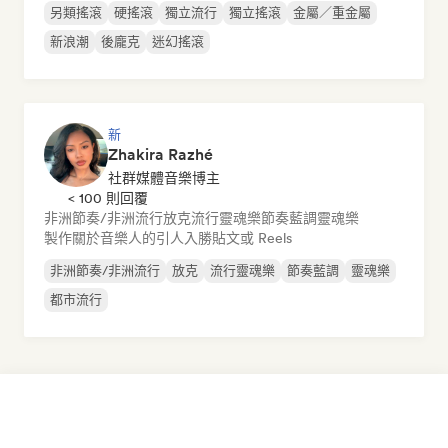
另類搖滾
硬搖滾
獨立流行
獨立搖滾
金屬／重金屬
新浪潮
後龐克
迷幻搖滾
新
Zhakira Razhé
社群媒體音樂博主
< 100 則回覆
非洲節奏/非洲流行
放克
流行靈魂樂
節奏藍調
靈魂樂
製作關於音樂人的引人入勝貼文或 Reels
非洲節奏/非洲流行
放克
流行靈魂樂
節奏藍調
靈魂樂
都市流行