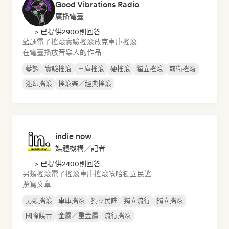
Good Vibrations Radio
廣播電臺
> 已提供2900則回答
藍調
電子搖滾
實驗搖滾
放克
車庫搖滾
在電臺播放音樂人的作品
藍調
實驗搖滾
車庫搖滾
硬搖滾
獨立搖滾
前衛搖滾
迷幻搖滾
搖滾樂／經典搖滾
indie now
媒體機構／記者
> 已提供2400則回答
另類搖滾
電子搖滾
車庫搖滾
嘻哈
獨立民謠
撰寫文章
另類搖滾
車庫搖滾
獨立民謠
獨立流行
獨立搖滾
國際饒舌
金屬／重金屬
流行搖滾