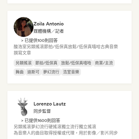
Zoila Antonio
媒體機構／記者
> 已提供100則回答
酸浩室
另類搖滾
節拍/低保真
放鬆/低保真嘻哈
古典音樂
撰寫文章
另類搖滾
節拍/低保真
放鬆/低保真嘻哈
商業/主流
舞曲
迪斯可
夢幻流行
浩室音樂
Lorenzo Lautz
同步監督
> 已提供1600則回答
另類搖滾
夢幻流行
硬搖滾
獨立流行
獨立搖滾
為音樂人的曲目取得授權或代理，用於影像／影片同步