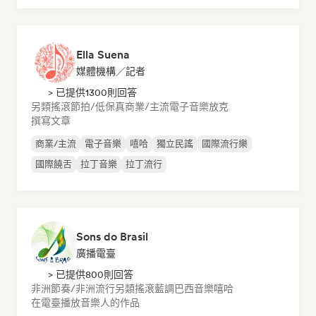
Ella Suena
媒體機構／記者
> 已提供1300則回答
另類搖滾
節拍/低保真
商業/主流
電子音樂
放克
撰寫文章
商業/主流
電子音樂
嘻哈
獨立民謠
國際流行樂
國際饒舌
拉丁音樂
拉丁流行
Sons do Brasil
廣播電臺
> 已提供800則回答
非洲節奏/非洲流行
另類搖滾
藍調
巴西音樂
嘻哈
在電臺播放音樂人的作品