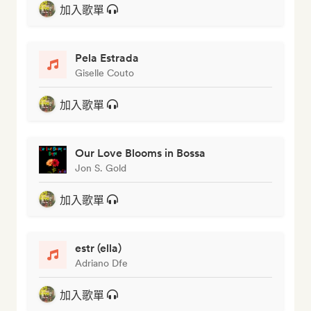
加入歌單
Pela Estrada
Giselle Couto
加入歌單
Our Love Blooms in Bossa
Jon S. Gold
加入歌單
estr (ella)
Adriano Dfe
加入歌單