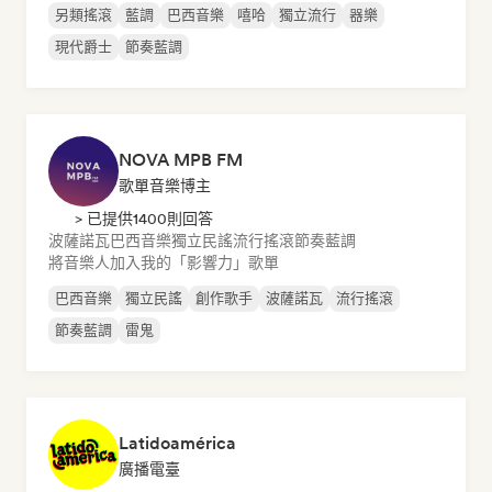
另類搖滾
藍調
巴西音樂
嘻哈
獨立流行
器樂
現代爵士
節奏藍調
NOVA MPB FM
歌單音樂博主
> 已提供1400則回答
波薩諾瓦
巴西音樂
獨立民謠
流行搖滾
節奏藍調
將音樂人加入我的「影響力」歌單
巴西音樂
獨立民謠
創作歌手
波薩諾瓦
流行搖滾
節奏藍調
雷鬼
Latidoamérica
廣播電臺