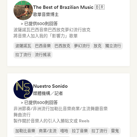
The Best of Brazilian Music 🇧🇷
歌單音樂博主
> 已提供500則回答
波薩諾瓦
巴西音樂
巴西放克
夢幻流行
放克
將音樂人加入我的「影響力」歌單
波薩諾瓦
巴西音樂
巴西放克
夢幻流行
放克
獨立流行
拉丁流行
流行搖滾
Nuestro Sonido
媒體機構／記者
> 已提供500則回答
非洲節奏/非洲流行
加勒比音樂
商業/主流
舞廳音樂
舞曲流行
製作關於音樂人的引人入勝貼文或 Reels
加勒比音樂
商業/主流
嘻哈
拉丁音樂
拉丁流行
雷鬼