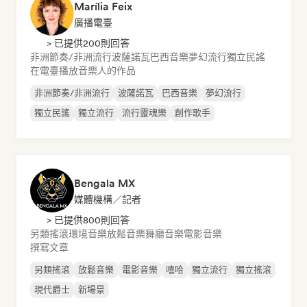
Marília Feix
廣播電臺
> 已提供200則回答
非洲節奏/非洲流行
波薩諾瓦
巴西音樂
夢幻流行
獨立民謠
在電臺播放音樂人的作品
非洲節奏/非洲流行
波薩諾瓦
巴西音樂
夢幻流行
獨立民謠
獨立流行
流行靈魂樂
創作歌手
Bengala MX
媒體機構／記者
> 已提供800則回答
另類搖滾
環境音樂
放鬆音樂
舞廳音樂
電影音樂
撰寫文章
另類搖滾
放鬆音樂
電影音樂
嘻哈
獨立流行
獨立搖滾
現代爵士
新場景