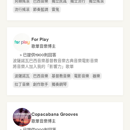
另類搖滾
巴西音樂
獨立民謠
獨立流行
獨立搖滾
流行搖滾
節奏藍調
雷鬼
For Play
歌單音樂博主
> 已提供1900則回答
波薩諾瓦
巴西音樂
基督教音樂
古典音樂
電影音樂
將音樂人加入我的「影響力」歌單
波薩諾瓦
巴西音樂
基督教音樂
電影音樂
器樂
拉丁音樂
創作歌手
獨奏鋼琴
Copacabana Grooves
歌單音樂博主
> 已提供1200則回答