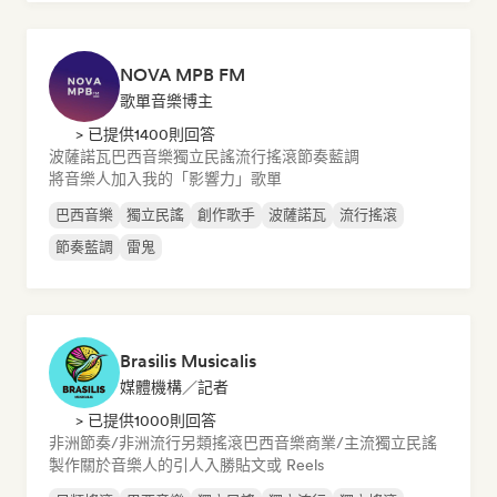
NOVA MPB FM
歌單音樂博主
> 已提供1400則回答
波薩諾瓦
巴西音樂
獨立民謠
流行搖滾
節奏藍調
將音樂人加入我的「影響力」歌單
巴西音樂
獨立民謠
創作歌手
波薩諾瓦
流行搖滾
節奏藍調
雷鬼
Brasilis Musicalis
媒體機構／記者
> 已提供1000則回答
非洲節奏/非洲流行
另類搖滾
巴西音樂
商業/主流
獨立民謠
製作關於音樂人的引人入勝貼文或 Reels