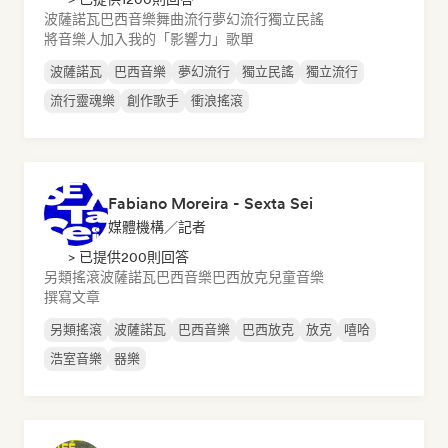
波薩諾瓦
巴西音樂
舞曲流行
夢幻流行
獨立民謠
將音樂人加入我的「影響力」歌單
波薩諾瓦
巴西音樂
夢幻流行
獨立民謠
獨立流行
流行靈魂樂
創作歌手
衝浪搖滾
Fabiano Moreira - Sexta Sei
媒體機構／記者
> 已提供200則回答
另類搖滾
波薩諾瓦
巴西音樂
巴西放克
兒童音樂
撰寫文章
另類搖滾
波薩諾瓦
巴西音樂
巴西放克
放克
嘻哈
浩室音樂
器樂