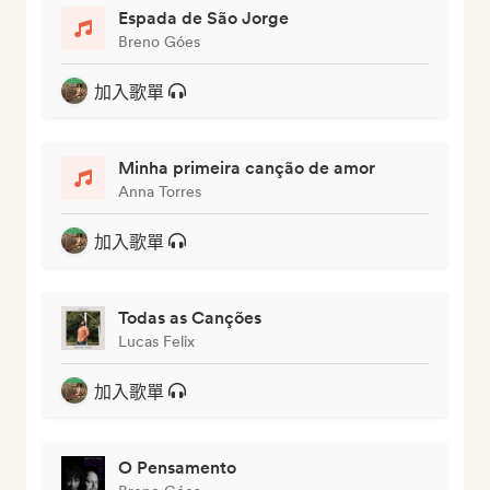
Espada de São Jorge
Breno Góes
加入歌單
Minha primeira canção de amor
Anna Torres
加入歌單
Todas as Canções
Lucas Felix
加入歌單
O Pensamento