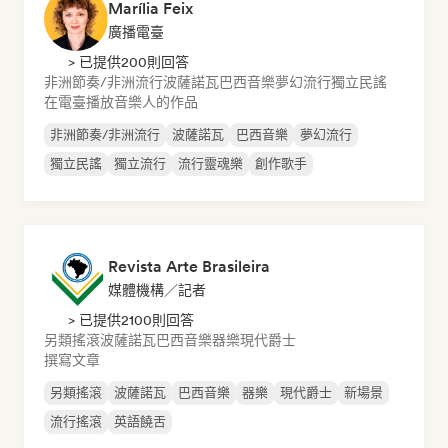
Marília Feix
廣播電臺
> 已提供200則回答
非洲節奏/非洲流行
波薩諾瓦
巴西音樂
夢幻流行
獨立民謠
在電臺播放音樂人的作品
非洲節奏/非洲流行
波薩諾瓦
巴西音樂
夢幻流行
獨立民謠
獨立流行
流行靈魂樂
創作歌手
Revista Arte Brasileira
媒體機構／記者
> 已提供2100則回答
另類搖滾
波薩諾瓦
巴西音樂
器樂
現代爵士
撰寫文章
另類搖滾
波薩諾瓦
巴西音樂
器樂
現代爵士
新場景
流行搖滾
英語饒舌