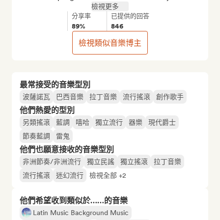
檢視更多
分享率
已提供的回答
89%
846
檢視類似音樂博主
最常接受的音樂型別
波薩諾瓦
巴西音樂
拉丁音樂
流行搖滾
創作歌手
他們熱愛的型別
另類搖滾
藍調
嘻哈
獨立流行
器樂
現代爵士
節奏藍調
雷鬼
他們也願意接收的音樂型別
非洲節奏/非洲流行
獨立民謠
獨立搖滾
拉丁音樂
流行搖滾
迷幻流行
檢視全部 +2
他們希望收到類似於……的音樂
Latin Music Background Music