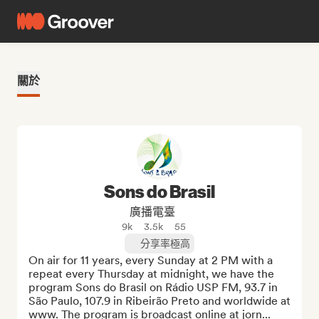
關於
Sons do Brasil
廣播電臺
9k
3.5k
55
分享率極高
On air for 11 years, every Sunday at 2 PM with a 
repeat every Thursday at midnight, we have the 
program Sons do Brasil on Rádio USP FM, 93.7 in 
São Paulo, 107.9 in Ribeirão Preto and worldwide at 
www. The program is broadcast online at jorn...