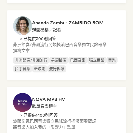
Ananda Zambi - ZAMBIDO BOM
媒體機構／記者
> 已提供300則回答
非洲節奏/非洲流行
另類搖滾
巴西音樂
獨立民謠
器樂
撰寫文章
非洲節奏/非洲流行
另類搖滾
巴西音樂
獨立民謠
器樂
拉丁音樂
新浪潮
流行搖滾
NOVA MPB FM
歌單音樂博主
> 已提供1400則回答
波薩諾瓦
巴西音樂
獨立民謠
流行搖滾
節奏藍調
將音樂人加入我的「影響力」歌單