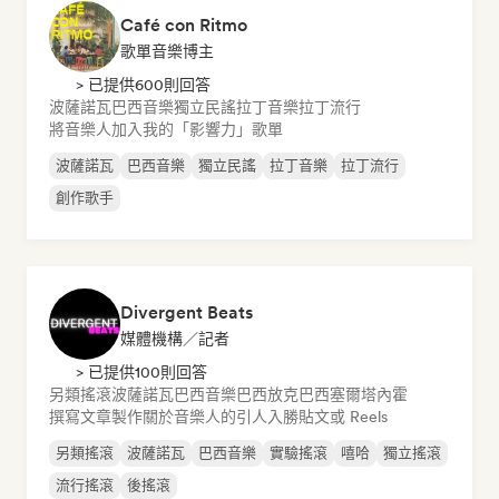
Café con Ritmo
歌單音樂博主
> 已提供600則回答
波薩諾瓦
巴西音樂
獨立民謠
拉丁音樂
拉丁流行
將音樂人加入我的「影響力」歌單
波薩諾瓦
巴西音樂
獨立民謠
拉丁音樂
拉丁流行
創作歌手
Divergent Beats
媒體機構／記者
> 已提供100則回答
另類搖滾
波薩諾瓦
巴西音樂
巴西放克
巴西塞爾塔內霍
撰寫文章
製作關於音樂人的引人入勝貼文或 Reels
另類搖滾
波薩諾瓦
巴西音樂
實驗搖滾
嘻哈
獨立搖滾
流行搖滾
後搖滾