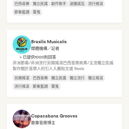
巴西音樂
獨立民謠
創作歌手
波薩諾瓦
流行搖滾
節奏藍調
雷鬼
Brasilis Musicalis
媒體機構／記者
> 已提供1000則回答
非洲節奏/非洲流行
另類搖滾
巴西音樂
商業/主流
獨立民謠
製作關於音樂人的引人入勝貼文或 Reels
另類搖滾
巴西音樂
獨立民謠
獨立流行
獨立搖滾
流行搖滾
節奏藍調
雷鬼
Copacabana Grooves
歌單音樂博主