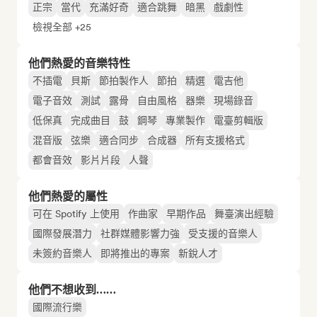
正宗
當代
充滿好奇
適合跳舞
暗黑
戲劇性
檢視全部 +25
他們熱愛的音樂特性
不插電
貝斯
節拍製作人
節拍
精選
電吉他
電子音效
測試
露骨
自由風格
器樂
現場錄音
低保真
完成曲目
鼓
鋼琴
專業製作
電臺剪輯版
混音版
弦樂
適合同步
合成器
所有支援格式
都會音效
影片片段
人聲
他們熱愛的屬性
可在 Spotify 上使用
作曲家
早期作品
舞臺演出經驗
國際發展潛力
社群媒體影響力強
受支援的音樂人
未簽約音樂人
即將推出的專案
新銳人才
他們不想收到……
國際流行樂