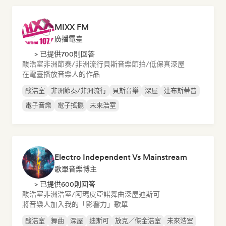
MIXX FM
廣播電臺
> 已提供700則回答
酸浩室
非洲節奏/非洲流行
貝斯音樂
節拍/低保真
深屋
在電臺播放音樂人的作品
酸浩室
非洲節奏/非洲流行
貝斯音樂
深屋
達布斯蒂普
電子音樂
電子搖擺
未來浩室
Electro Independent Vs Mainstream
歌單音樂博主
> 已提供600則回答
酸浩室
非洲浩室/阿瑪皮亞諾
舞曲
深屋
迪斯可
將音樂人加入我的「影響力」歌單
酸浩室
舞曲
深屋
迪斯可
放克／傑金浩室
未來浩室