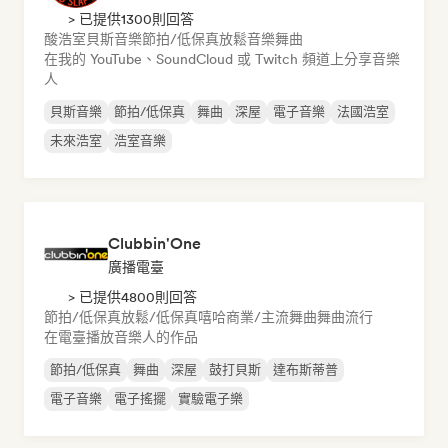
> 已提供1300則回答
酸浩室
貝斯音樂
節拍/低保真
放鬆音樂
舞曲
在我的 YouTube、SoundCloud 或 Twitch 頻道上分享音樂
人
貝斯音樂
節拍/低保真
舞曲
深屋
電子音樂
法國浩室
未來浩室
浩室音樂
Clubbin'One
廣播電臺
> 已提供4800則回答
節拍/低保真
放鬆/低保真嘻哈
商業/主流
舞曲
舞曲流行
在電臺播放音樂人的作品
節拍/低保真
舞曲
深屋
鼓打貝斯
達布斯蒂普
電子音樂
電子搖擺
實驗電子樂