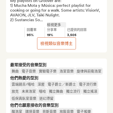
My playlists on Groover are:

1) Mucha Mota y Música: perfect playlist for 
cooking or going for a walk. Some artists: VisionV, 
AVAION, JLV, Taiki Nulight.

2) Sustancias So...
檢視更多
回覆率
分享率
已提供的回答
95%
19%
3,505
檢視類似音樂博主
最常接受的音樂型別
舞曲
電子音樂
實驗電子樂
浩室音樂
旋律與前衛浩室
他們熱愛的型別
雲端饒舌/嘻哈
深屋
電子爵士／新爵士
電子流行樂
放克
未來浩室
嘻哈
獨立舞曲
獨立流行
獨立搖滾
低保真臥室音樂
迷幻滯留
他們也願意接收的音樂型別
酸浩室
環境音樂
貝斯音樂
放鬆音樂
電子搖擺