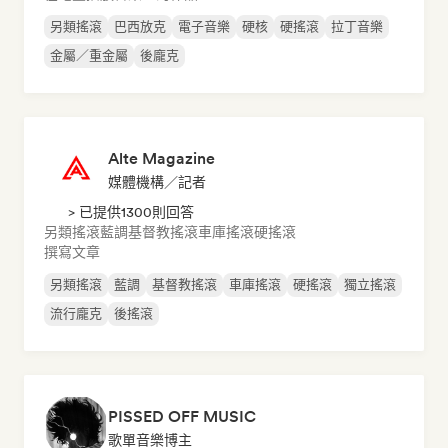
另類搖滾
巴西放克
電子音樂
硬核
硬搖滾
拉丁音樂
金屬／重金屬
後龐克
Alte Magazine
媒體機構／記者
> 已提供1300則回答
另類搖滾
藍調
基督教搖滾
車庫搖滾
硬搖滾
撰寫文章
另類搖滾
藍調
基督教搖滾
車庫搖滾
硬搖滾
獨立搖滾
流行龐克
後搖滾
PISSED OFF MUSIC
歌單音樂博主