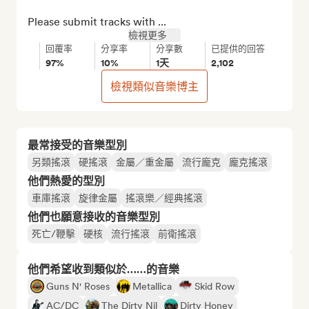
Please submit tracks with ...
檢視更多
回覆率
分享率
分享數
已提供的回答
97%
10%
1天
2,102
檢視類似音樂博主
最常接受的音樂型別
另類搖滾
硬搖滾
金屬／重金屬
流行龐克
龐克搖滾
他們熱愛的型別
車庫搖滾
旋律金屬
搖滾樂／經典搖滾
他們也願意接收的音樂型別
死亡/鞭擊
硬核
流行搖滾
前衛搖滾
他們希望收到類似於……的音樂
Guns N' Roses
Metallica
Skid Row
AC/DC
The Dirty Nil
Dirty Honey