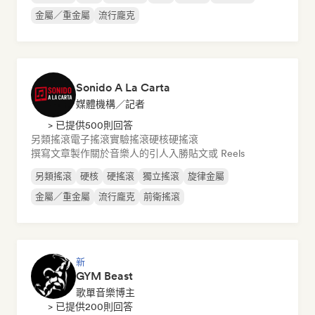
金屬／重金屬
流行龐克
Sonido A La Carta
媒體機構／記者
> 已提供500則回答
另類搖滾
電子搖滾
實驗搖滾
硬核
硬搖滾
撰寫文章
製作關於音樂人的引人入勝貼文或 Reels
另類搖滾
硬核
硬搖滾
獨立搖滾
旋律金屬
金屬／重金屬
流行龐克
前衛搖滾
新
GYM Beast
歌單音樂博主
> 已提供200則回答