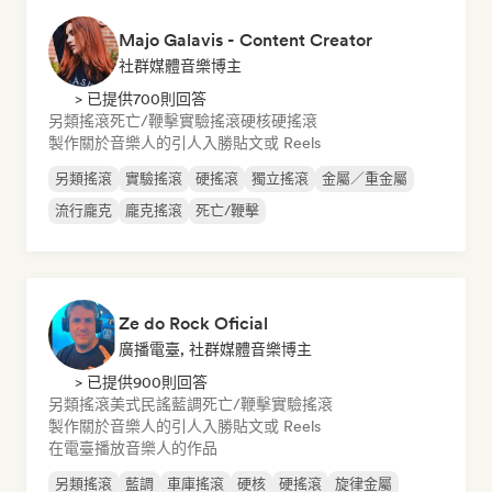
Majo Galavis - Content Creator
社群媒體音樂博主
> 已提供700則回答
另類搖滾
死亡/鞭擊
實驗搖滾
硬核
硬搖滾
製作關於音樂人的引人入勝貼文或 Reels
另類搖滾
實驗搖滾
硬搖滾
獨立搖滾
金屬／重金屬
流行龐克
龐克搖滾
死亡/鞭擊
Ze do Rock Oficial
廣播電臺, 社群媒體音樂博主
> 已提供900則回答
另類搖滾
美式民謠
藍調
死亡/鞭擊
實驗搖滾
製作關於音樂人的引人入勝貼文或 Reels
在電臺播放音樂人的作品
另類搖滾
藍調
車庫搖滾
硬核
硬搖滾
旋律金屬