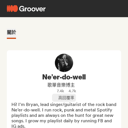
關於
Ne’er-do-well
歌單音樂博主
7.4k
4.7k
高回覆率
Hi! I'm Bryan, lead singer/guitarist of the rock band 
Ne’er-do-well. I run rock, punk and metal Spotify 
playlists and am always on the hunt for great new 
songs. I grow my playlist daily by running FB and 
IG ads. 
