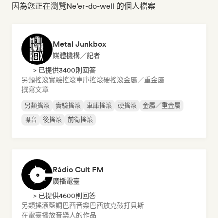
因為您正在瀏覽Ne’er-do-well 的個人檔案
Metal Junkbox
媒體機構／記者
> 已提供3400則回答
另類搖滾
實驗搖滾
車庫搖滾
硬搖滾
金屬／重金屬
撰寫文章
另類搖滾
實驗搖滾
車庫搖滾
硬搖滾
金屬／重金屬
噪音
後搖滾
前衛搖滾
Rádio Cult FM
廣播電臺
> 已提供4600則回答
另類搖滾
藍調
巴西音樂
巴西放克
鼓打貝斯
在電臺播放音樂人的作品