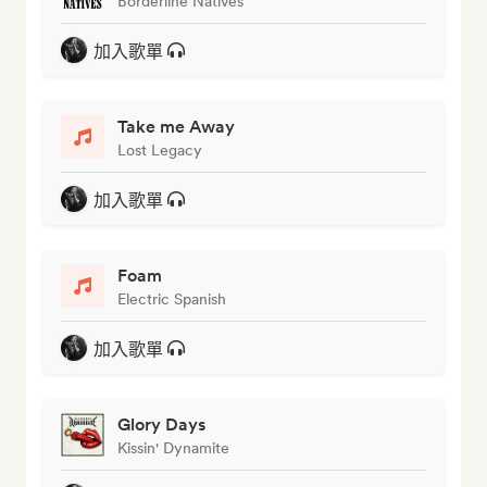
Borderline Natives
加入歌單
Take me Away
Lost Legacy
加入歌單
Foam
Electric Spanish
加入歌單
Glory Days
Kissin' Dynamite