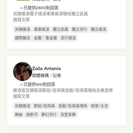
> 已提供2400則回答
另類搖滾
電子搖滾
車庫搖滾
嘻哈
獨立民謠
撰寫文章
另類搖滾
車庫搖滾
獨立民謠
獨立流行
獨立搖滾
國際饒舌
金屬／重金屬
流行搖滾
Zoila Antonio
媒體機構／記者
> 已提供100則回答
酸浩室
另類搖滾
節拍/低保真
放鬆/低保真嘻哈
古典音樂
撰寫文章
另類搖滾
節拍/低保真
放鬆/低保真嘻哈
商業/主流
舞曲
迪斯可
夢幻流行
浩室音樂