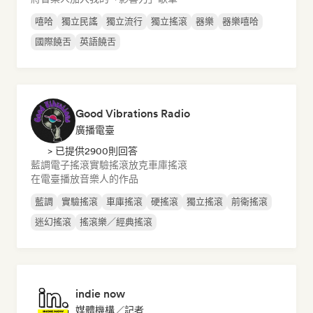
嘻哈
獨立民謠
獨立流行
獨立搖滾
器樂
器樂嘻哈
國際饒舌
英語饒舌
Good Vibrations Radio
廣播電臺
> 已提供2900則回答
藍調
電子搖滾
實驗搖滾
放克
車庫搖滾
在電臺播放音樂人的作品
藍調
實驗搖滾
車庫搖滾
硬搖滾
獨立搖滾
前衛搖滾
迷幻搖滾
搖滾樂／經典搖滾
indie now
媒體機構／記者