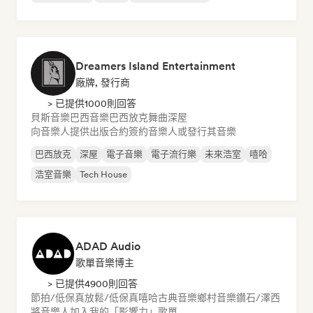
Dreamers Island Entertainment
廠牌, 發行商
> 已提供1000則回答
貝斯音樂
巴西音樂
巴西放克
舞曲
深屋
向音樂人提供出版合約
簽約音樂人或發行其音樂
巴西放克
深屋
電子音樂
電子流行樂
未來浩室
嘻哈
浩室音樂
Tech House
ADAD Audio
歌單音樂博主
> 已提供4900則回答
節拍/低保真
放鬆/低保真嘻哈
古典音樂
鄉村音樂
鑽石/澤西
將音樂人加入我的「影響力」歌單