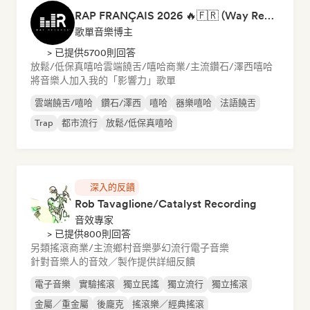
RAP FRANÇAIS 2026 🔥🇫🇷 (Way Records)
歌單音樂博主
> 已提供5700則回答
放鬆/低保真嘻哈
雲端饒舌/嘻哈
商業/主流
鑽石/澤西
嘻哈
將音樂人加入我的「影響力」歌單
雲端饒舌/嘻哈
鑽石/澤西
嘻哈
器樂嘻哈
法語饒舌
Trap
都市流行
放鬆/低保真嘻哈
深入的反饋
Rob Tavaglione/Catalyst Recording
音效專家
> 已提供800則回答
另類搖滾
商業/主流
鄉村音樂
夢幻流行
電子音樂
針對音樂人的音效／製作提供詳細反饋
電子音樂
實驗搖滾
獨立民謠
獨立流行
獨立搖滾
金屬／重金屬
後龐克
搖滾樂／經典搖滾