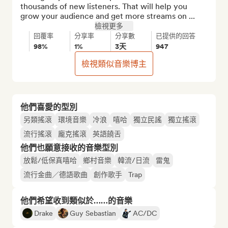
thousands of new listeners. That will help you 
grow your audience and get more streams on ...
檢視更多
回覆率
分享率
分享數
已提供的回答
98%
1%
3天
947
檢視類似音樂博主
他們喜愛的型別
另類搖滾
環境音樂
冷浪
嘻哈
獨立民謠
獨立搖滾
流行搖滾
龐克搖滾
英語饒舌
他們也願意接收的音樂型別
放鬆/低保真嘻哈
鄉村音樂
韓流/日流
雷鬼
流行金曲／德語歌曲
創作歌手
Trap
他們希望收到類似於……的音樂
Drake
Guy Sebastian
AC/DC