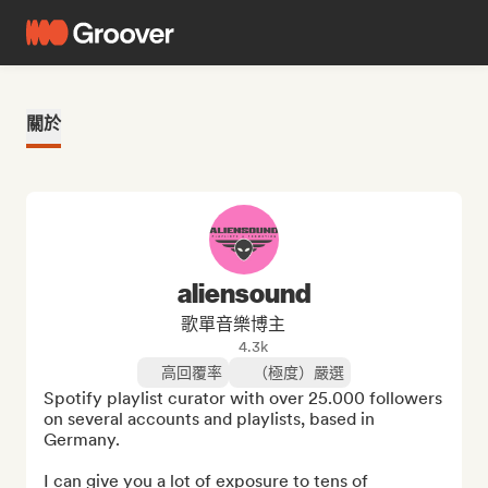
關於
aliensound
歌單音樂博主
4.3k
高回覆率
（極度）嚴選
Spotify playlist curator with over 25.000 followers 
on several accounts and playlists, based in 
Germany.

I can give you a lot of exposure to tens of 