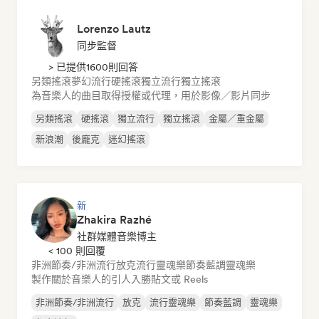
Lorenzo Lautz
同步監督
> 已提供1600則回答
另類搖滾
夢幻流行
硬搖滾
獨立流行
獨立搖滾
為音樂人的曲目取得授權或代理，用於影像／影片同步
另類搖滾
硬搖滾
獨立流行
獨立搖滾
金屬／重金屬
新浪潮
後龐克
迷幻搖滾
新
Zhakira Razhé
社群媒體音樂博主
< 100 則回覆
非洲節奏/非洲流行
放克
流行靈魂樂
節奏藍調
靈魂樂
製作關於音樂人的引人入勝貼文或 Reels
非洲節奏/非洲流行
放克
流行靈魂樂
節奏藍調
靈魂樂