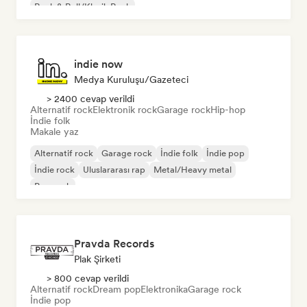
Rock & Roll/Klasik Rock
indie now
Medya Kuruluşu/Gazeteci
> 2400 cevap verildi
Alternatif rock
Elektronik rock
Garage rock
Hip-hop
İndie folk
Makale yaz
Alternatif rock
Garage rock
İndie folk
İndie pop
İndie rock
Uluslararası rap
Metal/Heavy metal
Pop rock
Pravda Records
Plak Şirketi
> 800 cevap verildi
Alternatif rock
Dream pop
Elektronika
Garage rock
İndie pop