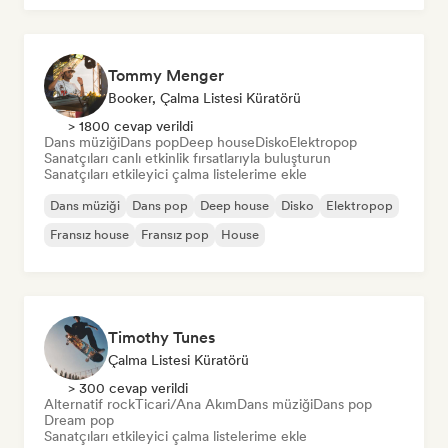
Tommy Menger
Booker, Çalma Listesi Küratörü
> 1800 cevap verildi
Dans müziği
Dans pop
Deep house
Disko
Elektropop
Sanatçıları canlı etkinlik fırsatlarıyla buluşturun
Sanatçıları etkileyici çalma listelerime ekle
Dans müziği
Dans pop
Deep house
Disko
Elektropop
Fransız house
Fransız pop
House
Timothy Tunes
Çalma Listesi Küratörü
> 300 cevap verildi
Alternatif rock
Ticari/Ana Akım
Dans müziği
Dans pop
Dream pop
Sanatçıları etkileyici çalma listelerime ekle