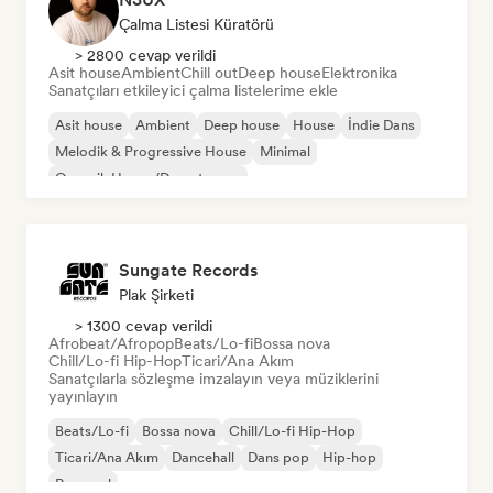
Çalma Listesi Küratörü
> 2800 cevap verildi
Asit house
Ambient
Chill out
Deep house
Elektronika
Sanatçıları etkileyici çalma listelerime ekle
Asit house
Ambient
Deep house
House
İndie Dans
Melodik & Progressive House
Minimal
Organik House/Downtempo
Sungate Records
Plak Şirketi
> 1300 cevap verildi
Afrobeat/Afropop
Beats/Lo-fi
Bossa nova
Chill/Lo-fi Hip-Hop
Ticari/Ana Akım
Sanatçılarla sözleşme imzalayın veya müziklerini
yayınlayın
Beats/Lo-fi
Bossa nova
Chill/Lo-fi Hip-Hop
Ticari/Ana Akım
Dancehall
Dans pop
Hip-hop
Pop soul