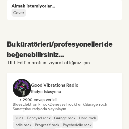
Almak istemiyorlar...
Cover
Bu küratörleri/profesyonelleri de
beğenebilirsiniz...
TILT Edit'ın profilini ziyaret ettiğiniz için
Good Vibrations Radio
Radyo Istasyonu
> 2900 cevap verildi
Blues
Elektronik rock
Deneysel rock
Funk
Garage rock
Sanatçıları radyoda yayınlayın
Blues
Deneysel rock
Garage rock
Hard rock
İndie rock
Progresif rock
Psychedelic rock