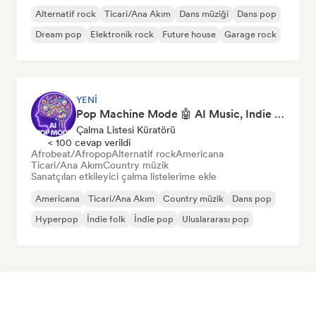
Alternatif rock
Ticari/Ana Akım
Dans müziği
Dans pop
Dream pop
Elektronik rock
Future house
Garage rock
YENI
Pop Machine Mode 🤖 AI Music, Indie Pop & Dream Pop
Çalma Listesi Küratörü
< 100 cevap verildi
Afrobeat/Afropop
Alternatif rock
Americana
Ticari/Ana Akım
Country müzik
Sanatçıları etkileyici çalma listelerime ekle
Americana
Ticari/Ana Akım
Country müzik
Dans pop
Hyperpop
İndie folk
İndie pop
Uluslararası pop