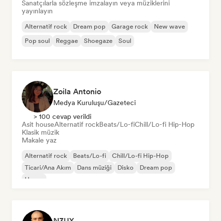
Sanatçılarla sözleşme imzalayın veya müziklerini
yayınlayın
Alternatif rock
Dream pop
Garage rock
New wave
Pop soul
Reggae
Shoegaze
Soul
Zoila Antonio
Medya Kuruluşu/Gazeteci
> 100 cevap verildi
Asit house
Alternatif rock
Beats/Lo-fi
Chill/Lo-fi Hip-Hop
Klasik müzik
Makale yaz
Alternatif rock
Beats/Lo-fi
Chill/Lo-fi Hip-Hop
Ticari/Ana Akım
Dans müziği
Disko
Dream pop
House
N3UX