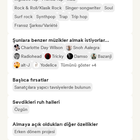
Rock & Roll/Klasik Rock
Singer-songwriter
Soul
Surf rock
Synthpop
Trap
Trip hop
Fransız Şarkısı/Variété
Şunlara benzer müzikler almak istiyorlar…
Charlotte Day Wilson
Snoh Aalegra
Radiohead
Tricky
Damso
Bazanji
alt-J
Yodelice
Tümünü göster +4
Başlıca fırsatlar
Sanatçılara yapıcı tavsiyelerde bulunun
Sevdikleri ruh halleri
Özgün
Almaya açık oldukları diğer özellikler
Erken dönem projesi