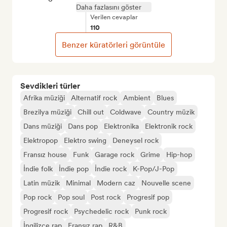
Daha fazlasını göster
Verilen cevaplar
110
Benzer küratörleri görüntüle
Sevdikleri türler
Afrika müziği
Alternatif rock
Ambient
Blues
Brezilya müziği
Chill out
Coldwave
Country müzik
Dans müziği
Dans pop
Elektronika
Elektronik rock
Elektropop
Elektro swing
Deneysel rock
Fransız house
Funk
Garage rock
Grime
Hip-hop
İndie folk
İndie pop
İndie rock
K-Pop/J-Pop
Latin müzik
Minimal
Modern caz
Nouvelle scene
Pop rock
Pop soul
Post rock
Progresif pop
Progresif rock
Psychedelic rock
Punk rock
İngilizce rap
Fransız rap
R&B