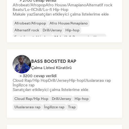
> 2700 cevap verildi
Afrobeat/Afropop
Afro House/Amapiano
Alternatif rock
Beats/Lo-fi
Chill/Lo-fi Hip-Hop
Makale yaz
Sanatçıları etkileyici çalma listelerime ekle
Afrobeat/Afropop
Afro House/Amapiano
Alternatif rock
Drill/Jersey
Hip-hop
Enstrümantal hip-hop
Melodik & Progressive House
Reggaeton
BASS BOOSTED RAP
Çalma Listesi Küratörü
> 3200 cevap verildi
Cloud Rap/Hip Hop
Drill/Jersey
Hip-hop
Uluslararası rap
İngilizce rap
Sanatçıları etkileyici çalma listelerime ekle
Cloud Rap/Hip Hop
Drill/Jersey
Hip-hop
Uluslararası rap
İngilizce rap
Trap