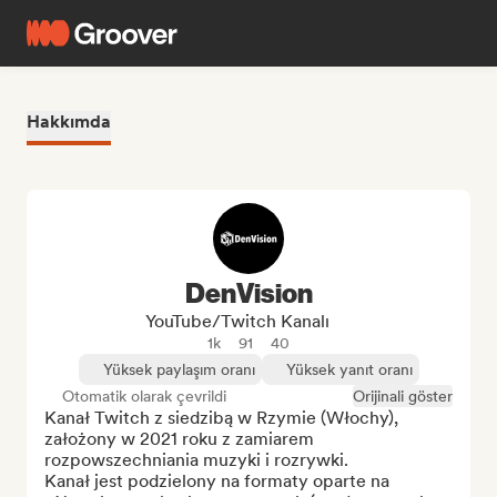
Hakkımda
DenVision
YouTube/Twitch Kanalı
1k
91
40
Yüksek paylaşım oranı
Yüksek yanıt oranı
Otomatik olarak çevrildi
Orijinali göster
Kanał Twitch z siedzibą w Rzymie (Włochy), 
założony w 2021 roku z zamiarem 
rozpowszechniania muzyki i rozrywki.

Kanał jest podzielony na formaty oparte na 