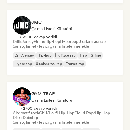
JMC
Çalma Listesi Küratörü
> 3200 cevap verildi
Drill/Jersey
Grime
Hip-hop
Hyperpop
Uluslararası rap
Sanatçıları etkileyici çalma listelerime ekle
Drill/Jersey
Hip-hop
İngilizce rap
Trap
Grime
Hyperpop
Uluslararası rap
Fransız rap
GYM TRAP
Çalma Listesi Küratörü
> 2700 cevap verildi
Alternatif rock
Chill/Lo-fi Hip-Hop
Cloud Rap/Hip Hop
Disko
Dubstep
Sanatçıları etkileyici çalma listelerime ekle