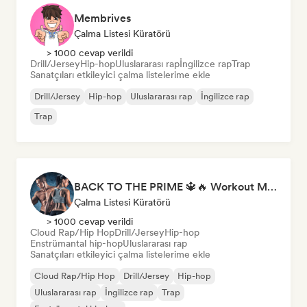
Membrives
Çalma Listesi Küratörü
> 1000 cevap verildi
Drill/Jersey
Hip-hop
Uluslararası rap
İngilizce rap
Trap
Sanatçıları etkileyici çalma listelerime ekle
Drill/Jersey
Hip-hop
Uluslararası rap
İngilizce rap
Trap
BACK TO THE PRIME 🔱🔥 Workout Motivation Playlist
Çalma Listesi Küratörü
> 1000 cevap verildi
Cloud Rap/Hip Hop
Drill/Jersey
Hip-hop
Enstrümantal hip-hop
Uluslararası rap
Sanatçıları etkileyici çalma listelerime ekle
Cloud Rap/Hip Hop
Drill/Jersey
Hip-hop
Uluslararası rap
İngilizce rap
Trap