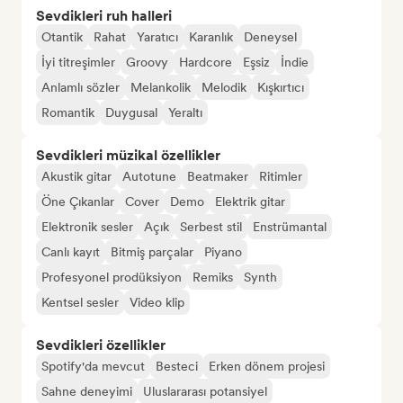
Sevdikleri ruh halleri
Otantik
Rahat
Yaratıcı
Karanlık
Deneysel
İyi titreşimler
Groovy
Hardcore
Eşsiz
İndie
Anlamlı sözler
Melankolik
Melodik
Kışkırtıcı
Romantik
Duygusal
Yeraltı
Sevdikleri müzikal özellikler
Akustik gitar
Autotune
Beatmaker
Ritimler
Öne Çıkanlar
Cover
Demo
Elektrik gitar
Elektronik sesler
Açık
Serbest stil
Enstrümantal
Canlı kayıt
Bitmiş parçalar
Piyano
Profesyonel prodüksiyon
Remiks
Synth
Kentsel sesler
Video klip
Sevdikleri özellikler
Spotify'da mevcut
Besteci
Erken dönem projesi
Sahne deneyimi
Uluslararası potansiyel