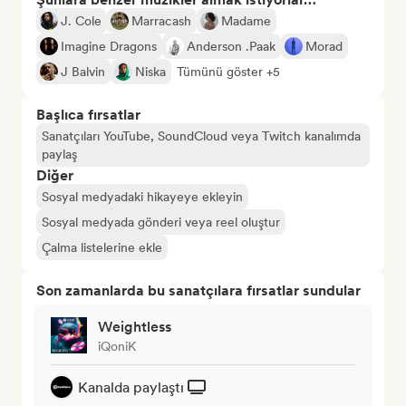
J. Cole
Marracash
Madame
Imagine Dragons
Anderson .Paak
Morad
J Balvin
Niska
Tümünü göster +5
Başlıca fırsatlar
Sanatçıları YouTube, SoundCloud veya Twitch kanalımda
paylaş
Diğer
Sosyal medyadaki hikayeye ekleyin
Sosyal medyada gönderi veya reel oluştur
Çalma listelerine ekle
Son zamanlarda bu sanatçılara fırsatlar sundular
Weightless
iQoniK
Kanalda paylaştı