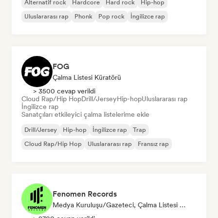
Alternatif rock
Hardcore
Hard rock
Hip-hop
Uluslararası rap
Phonk
Pop rock
İngilizce rap
FOG
Çalma Listesi Küratörü
> 3500 cevap verildi
Cloud Rap/Hip Hop
Drill/Jersey
Hip-hop
Uluslararası rap
İngilizce rap
Sanatçıları etkileyici çalma listelerime ekle
Drill/Jersey
Hip-hop
İngilizce rap
Trap
Cloud Rap/Hip Hop
Uluslararası rap
Fransız rap
Fenomen Records
Medya Kuruluşu/Gazeteci, Çalma Listesi Küratörü