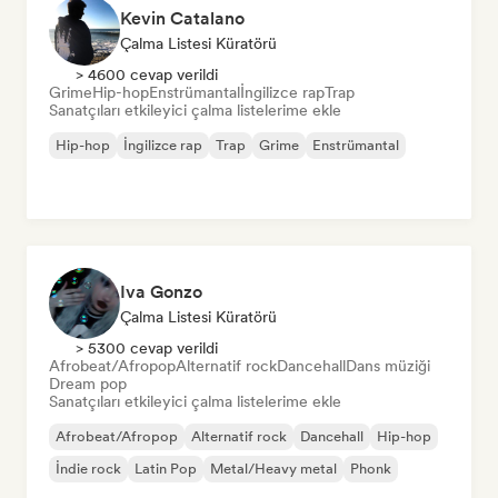
Kevin Catalano
Çalma Listesi Küratörü
> 4600 cevap verildi
Grime
Hip-hop
Enstrümantal
İngilizce rap
Trap
Sanatçıları etkileyici çalma listelerime ekle
Hip-hop
İngilizce rap
Trap
Grime
Enstrümantal
Iva Gonzo
Çalma Listesi Küratörü
> 5300 cevap verildi
Afrobeat/Afropop
Alternatif rock
Dancehall
Dans müziği
Dream pop
Sanatçıları etkileyici çalma listelerime ekle
Afrobeat/Afropop
Alternatif rock
Dancehall
Hip-hop
İndie rock
Latin Pop
Metal/Heavy metal
Phonk