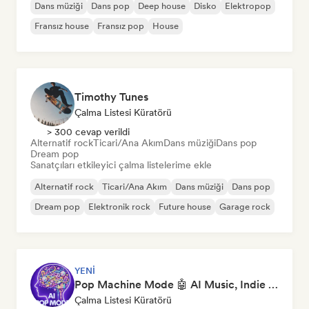
Dans müziği
Dans pop
Deep house
Disko
Elektropop
Fransız house
Fransız pop
House
Timothy Tunes
Çalma Listesi Küratörü
> 300 cevap verildi
Alternatif rock
Ticari/Ana Akım
Dans müziği
Dans pop
Dream pop
Sanatçıları etkileyici çalma listelerime ekle
Alternatif rock
Ticari/Ana Akım
Dans müziği
Dans pop
Dream pop
Elektronik rock
Future house
Garage rock
YENI
Pop Machine Mode 🤖 AI Music, Indie Pop & Dream Pop
Çalma Listesi Küratörü