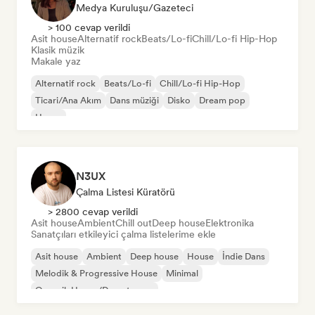
Medya Kuruluşu/Gazeteci
> 100 cevap verildi
Asit house
Alternatif rock
Beats/Lo-fi
Chill/Lo-fi Hip-Hop
Klasik müzik
Makale yaz
Alternatif rock
Beats/Lo-fi
Chill/Lo-fi Hip-Hop
Ticari/Ana Akım
Dans müziği
Disko
Dream pop
House
N3UX
Çalma Listesi Küratörü
> 2800 cevap verildi
Asit house
Ambient
Chill out
Deep house
Elektronika
Sanatçıları etkileyici çalma listelerime ekle
Asit house
Ambient
Deep house
House
İndie Dans
Melodik & Progressive House
Minimal
Organik House/Downtempo