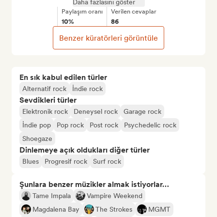
Daha fazlasını göster
Paylaşım oranı
Verilen cevaplar
10%
86
Benzer küratörleri görüntüle
En sık kabul edilen türler
Alternatif rock
İndie rock
Sevdikleri türler
Elektronik rock
Deneysel rock
Garage rock
İndie pop
Pop rock
Post rock
Psychedelic rock
Shoegaze
Dinlemeye açık oldukları diğer türler
Blues
Progresif rock
Surf rock
Şunlara benzer müzikler almak istiyorlar…
Tame Impala
Vampire Weekend
Magdalena Bay
The Strokes
MGMT