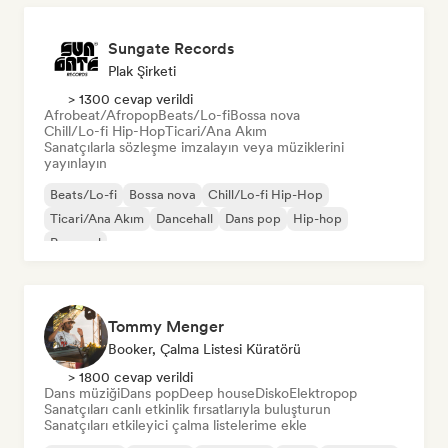
Sungate Records
Plak Şirketi
> 1300 cevap verildi
Afrobeat/Afropop
Beats/Lo-fi
Bossa nova
Chill/Lo-fi Hip-Hop
Ticari/Ana Akım
Sanatçılarla sözleşme imzalayın veya müziklerini
yayınlayın
Beats/Lo-fi
Bossa nova
Chill/Lo-fi Hip-Hop
Ticari/Ana Akım
Dancehall
Dans pop
Hip-hop
Pop soul
Tommy Menger
Booker, Çalma Listesi Küratörü
> 1800 cevap verildi
Dans müziği
Dans pop
Deep house
Disko
Elektropop
Sanatçıları canlı etkinlik fırsatlarıyla buluşturun
Sanatçıları etkileyici çalma listelerime ekle