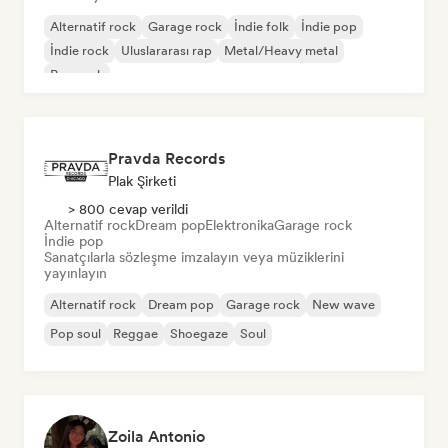
Alternatif rock
Garage rock
İndie folk
İndie pop
İndie rock
Uluslararası rap
Metal/Heavy metal
Pop rock
Pravda Records
Plak Şirketi
> 800 cevap verildi
Alternatif rock
Dream pop
Elektronika
Garage rock
İndie pop
Sanatçılarla sözleşme imzalayın veya müziklerini
yayınlayın
Alternatif rock
Dream pop
Garage rock
New wave
Pop soul
Reggae
Shoegaze
Soul
Zoila Antonio