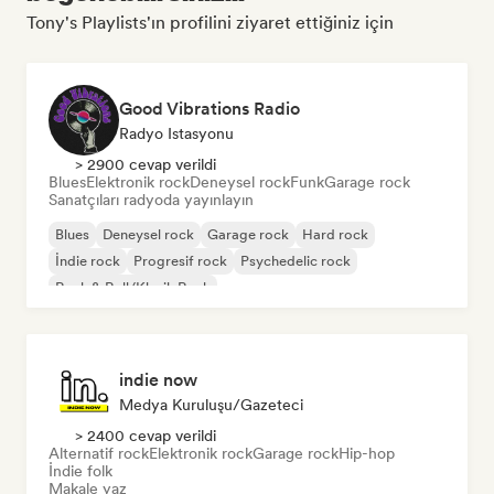
Tony's Playlists'ın profilini ziyaret ettiğiniz için
Good Vibrations Radio
Radyo Istasyonu
> 2900 cevap verildi
Blues
Elektronik rock
Deneysel rock
Funk
Garage rock
Sanatçıları radyoda yayınlayın
Blues
Deneysel rock
Garage rock
Hard rock
İndie rock
Progresif rock
Psychedelic rock
Rock & Roll/Klasik Rock
indie now
Medya Kuruluşu/Gazeteci
> 2400 cevap verildi
Alternatif rock
Elektronik rock
Garage rock
Hip-hop
İndie folk
Makale yaz