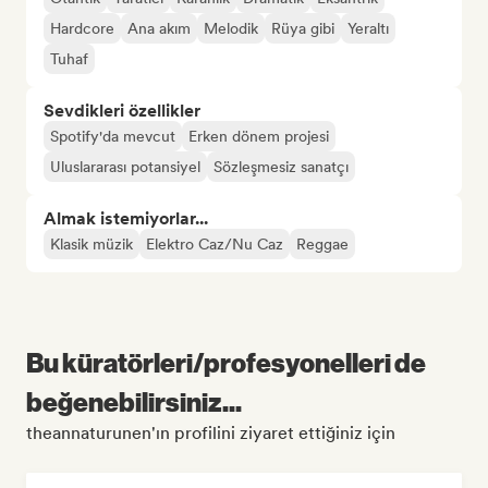
Hardcore
Ana akım
Melodik
Rüya gibi
Yeraltı
Tuhaf
Sevdikleri özellikler
Spotify'da mevcut
Erken dönem projesi
Uluslararası potansiyel
Sözleşmesiz sanatçı
Almak istemiyorlar...
Klasik müzik
Elektro Caz/Nu Caz
Reggae
Bu küratörleri/profesyonelleri de
beğenebilirsiniz...
theannaturunen'ın profilini ziyaret ettiğiniz için