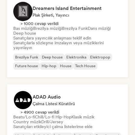
Dreamers Island Entertainment
Plak Şirketi, Yayıncı
> 1000 cevap verildi
Bas müziği
Brezilya müziği
Brezilya Funk
Dans müziği
Deep house
Sanatçılara yayıncılık anlaşması teklif edin
Sanatçılarla sözleşme imzalayın veya müziklerini
yayınlayın
Brezilya Funk
Deep house
Elektronika
Elektropop
Future house
Hip-hop
House
Tech House
ADAD Audio
Çalma Listesi Küratörü
> 4900 cevap verildi
Beats/Lo-fi
Chill/Lo-fi Hip-Hop
Klasik müzik
Country müzik
Drill/Jersey
Sanatçıları etkileyici çalma listelerime ekle