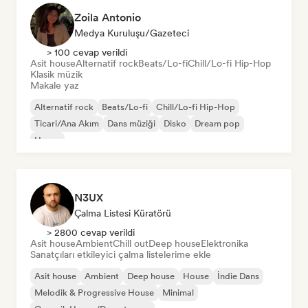
Zoila Antonio
Medya Kuruluşu/Gazeteci
> 100 cevap verildi
Asit house
Alternatif rock
Beats/Lo-fi
Chill/Lo-fi Hip-Hop
Klasik müzik
Makale yaz
Alternatif rock
Beats/Lo-fi
Chill/Lo-fi Hip-Hop
Ticari/Ana Akım
Dans müziği
Disko
Dream pop
House
N3UX
Çalma Listesi Küratörü
> 2800 cevap verildi
Asit house
Ambient
Chill out
Deep house
Elektronika
Sanatçıları etkileyici çalma listelerime ekle
Asit house
Ambient
Deep house
House
İndie Dans
Melodik & Progressive House
Minimal