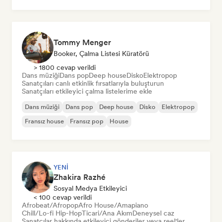
Organik House/Downtempo
Tommy Menger
Booker, Çalma Listesi Küratörü
> 1800 cevap verildi
Dans müziği
Dans pop
Deep house
Disko
Elektropop
Sanatçıları canlı etkinlik fırsatlarıyla buluşturun
Sanatçıları etkileyici çalma listelerime ekle
Dans müziği
Dans pop
Deep house
Disko
Elektropop
Fransız house
Fransız pop
House
YENI
Zhakira Razhé
Sosyal Medya Etkileyici
< 100 cevap verildi
Afrobeat/Afropop
Afro House/Amapiano
Chill/Lo-fi Hip-Hop
Ticari/Ana Akım
Deneysel caz
Sanatçılar hakkında etkileyici gönderiler veya reel'ler