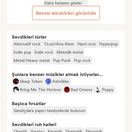
Daha fazlasını göster
Benzer küratörleri görüntüle
Sevdikleri türler
Alternatif rock
Ticari/Ana Akım
Hard rock
Hyperpop
İndie pop
İndie rock
Melodik metal
Metal/Heavy metal
Pop Punk
Pop rock
Şunlara benzer müzikler almak istiyorlar…
Sleep Token
Ashnikko
Bring Me The Horizon
Bad Omens
Poppy
Başlıca fırsatlar
Sanatçılara yapıcı tavsiyelerde bulunun
Sevdikleri ruh halleri
Otantik
Yaratıcı
Karanlık
Dramatik
Eksantrik