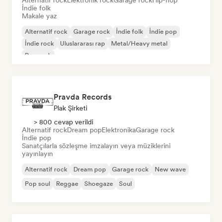
Alternatif rock
Elektronik rock
Garage rock
Hip-hop
İndie folk
Makale yaz
Alternatif rock
Garage rock
İndie folk
İndie pop
İndie rock
Uluslararası rap
Metal/Heavy metal
Pop rock
Pravda Records
Plak Şirketi
> 800 cevap verildi
Alternatif rock
Dream pop
Elektronika
Garage rock
İndie pop
Sanatçılarla sözleşme imzalayın veya müziklerini
yayınlayın
Alternatif rock
Dream pop
Garage rock
New wave
Pop soul
Reggae
Shoegaze
Soul