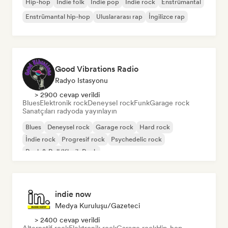
Hip-hop
İndie folk
İndie pop
İndie rock
Enstrümantal
Enstrümantal hip-hop
Uluslararası rap
İngilizce rap
Good Vibrations Radio
Radyo Istasyonu
> 2900 cevap verildi
Blues
Elektronik rock
Deneysel rock
Funk
Garage rock
Sanatçıları radyoda yayınlayın
Blues
Deneysel rock
Garage rock
Hard rock
İndie rock
Progresif rock
Psychedelic rock
Rock & Roll/Klasik Rock
indie now
Medya Kuruluşu/Gazeteci
> 2400 cevap verildi