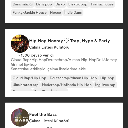
Dans müziği
Dans pop
Disko
Elektropop
Fransız house
Funky/Jackin House
House
İndie Dans
Hip Hop Hooray 💥 Trap, Hype & Party Rap Bangers
Çalma Listesi Küratörü
> 1500 cevap verildi
Cloud Rap/Hip Hop
Deutschrap/Alman Hip-Hop
Drill/Jersey
Grime
Hip-hop
Sanatçıları etkileyici çalma listelerime ekle
Cloud Rap/Hip Hop
Deutschrap/Alman Hip-Hop
Hip-hop
Uluslararası rap
Nederhop/Hollanda Hip-Hop
İngilizce rap
Fransız rap
Rap/Trap İtalyanca
Feel the Bass
Çalma Listesi Küratörü