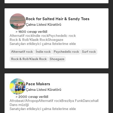
Rock for Salted Hair & Sandy Toes
Çalma Listesi Küratörü
> 1600 cevap verildi
Alternatif rock
İndie rock
Psychedelic rock
Rock & Roll/Klasik Rock
Shoegaze
Sanatçıları etkileyici çalma listelerime ekle
Alternatif rock
İndie rock
Psychedelic rock
Surf rock
Rock & Roll/Klasik Rock
Shoegaze
Pace Makers
Çalma Listesi Küratörü
> 2000 cevap verildi
Afrobeat/Afropop
Alternatif rock
Brezilya Funk
Dancehall
Dans müziği
Sanatçıları etkileyici çalma listelerime ekle