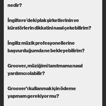
nedir?
İngiltere’deki plak şirketlerinin ve
küratörlerin dikkatini nasıl çekebilirim?
İngiliz müzik profesyonellerine
başvurduğumda ne bekleyebilirim?
Groover, müziğimi tanıtmama nasıl
yardımcı olabilir?
Groover'ı kullanmak için ödeme
yapmam gerekiyor mu?