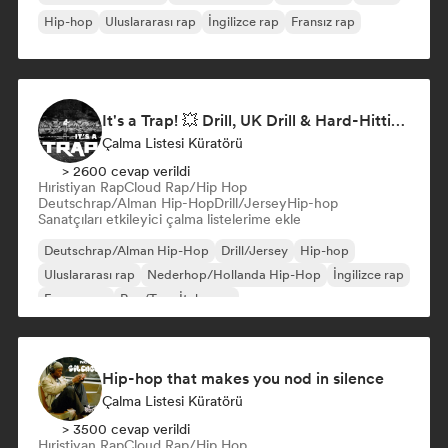
Hip-hop
Uluslararası rap
İngilizce rap
Fransız rap
It's a Trap! 💥 Drill, UK Drill & Hard-Hitting Trap
Çalma Listesi Küratörü
> 2600 cevap verildi
Hıristiyan Rap
Cloud Rap/Hip Hop
Deutschrap/Alman Hip-Hop
Drill/Jersey
Hip-hop
Sanatçıları etkileyici çalma listelerime ekle
Deutschrap/Alman Hip-Hop
Drill/Jersey
Hip-hop
Uluslararası rap
Nederhop/Hollanda Hip-Hop
İngilizce rap
Fransız rap
Rap/Trap İtalyanca
Hip-hop that makes you nod in silence
Çalma Listesi Küratörü
> 3500 cevap verildi
Hıristiyan Rap
Cloud Rap/Hip Hop