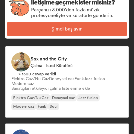
iletişime geçmek ister misiniz?
Parçanızı 3.000'den fazla müzik
profesyoneliyle ve küratörle gönderin.
Şimdi başlayın
Sax and the City
Çalma Listesi Küratörü
> 1300 cevap verildi
Elektro Caz/Nu Caz
Deneysel caz
Funk
Jazz fusion
Modern caz
Sanatçıları etkileyici çalma listelerime ekle
Elektro Caz/Nu Caz
Deneysel caz
Jazz fusion
Modern caz
Funk
Soul