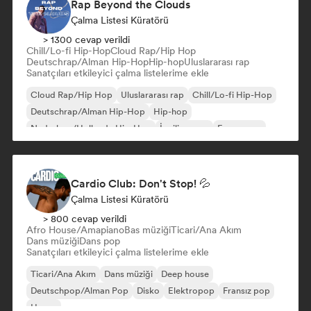
Rap Beyond the Clouds
Çalma Listesi Küratörü
> 1300 cevap verildi
Chill/Lo-fi Hip-Hop
Cloud Rap/Hip Hop
Deutschrap/Alman Hip-Hop
Hip-hop
Uluslararası rap
Sanatçıları etkileyici çalma listelerime ekle
Cloud Rap/Hip Hop
Uluslararası rap
Chill/Lo-fi Hip-Hop
Deutschrap/Alman Hip-Hop
Hip-hop
Nederhop/Hollanda Hip-Hop
İngilizce rap
Fransız rap
Cardio Club: Don't Stop! 💦
Çalma Listesi Küratörü
> 800 cevap verildi
Afro House/Amapiano
Bas müziği
Ticari/Ana Akım
Dans müziği
Dans pop
Sanatçıları etkileyici çalma listelerime ekle
Ticari/Ana Akım
Dans müziği
Deep house
Deutschpop/Alman Pop
Disko
Elektropop
Fransız pop
House