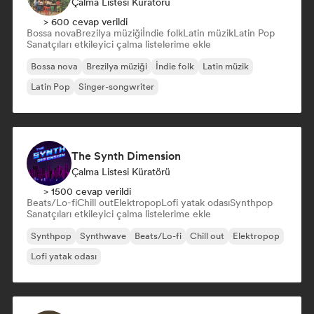
Çalma Listesi Küratörü
> 600 cevap verildi
Bossa nova
Brezilya müziği
İndie folk
Latin müzik
Latin Pop
Sanatçıları etkileyici çalma listelerime ekle
Bossa nova
Brezilya müziği
İndie folk
Latin müzik
Latin Pop
Singer-songwriter
The Synth Dimension
Çalma Listesi Küratörü
> 1500 cevap verildi
Beats/Lo-fi
Chill out
Elektropop
Lofi yatak odası
Synthpop
Sanatçıları etkileyici çalma listelerime ekle
Synthpop
Synthwave
Beats/Lo-fi
Chill out
Elektropop
Lofi yatak odası