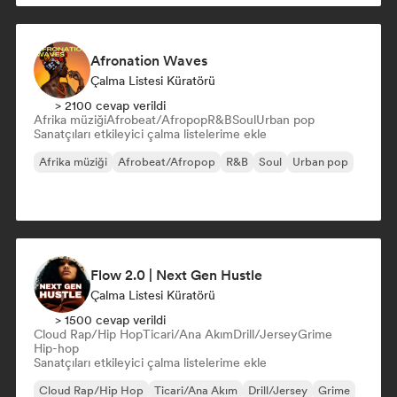
Afronation Waves
Çalma Listesi Küratörü
> 2100 cevap verildi
Afrika müziği
Afrobeat/Afropop
R&B
Soul
Urban pop
Sanatçıları etkileyici çalma listelerime ekle
Afrika müziği
Afrobeat/Afropop
R&B
Soul
Urban pop
Flow 2.0 | Next Gen Hustle
Çalma Listesi Küratörü
> 1500 cevap verildi
Cloud Rap/Hip Hop
Ticari/Ana Akım
Drill/Jersey
Grime
Hip-hop
Sanatçıları etkileyici çalma listelerime ekle
Cloud Rap/Hip Hop
Ticari/Ana Akım
Drill/Jersey
Grime