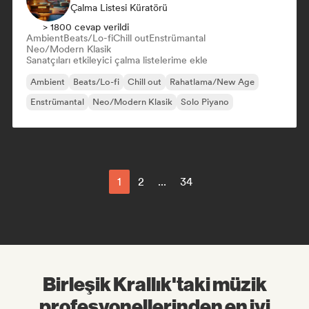
Çalma Listesi Küratörü
> 1800 cevap verildi
Ambient
Beats/Lo-fi
Chill out
Enstrümantal
Neo/Modern Klasik
Sanatçıları etkileyici çalma listelerime ekle
Ambient
Beats/Lo-fi
Chill out
Rahatlama/New Age
Enstrümantal
Neo/Modern Klasik
Solo Piyano
1
2
...
34
Birleşik Krallık'taki müzik
profesyonellerinden en iyi