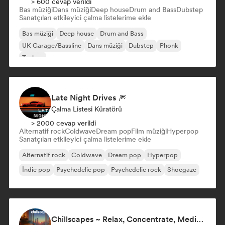
> 600 cevap verildi
Bas müziği
Dans müziği
Deep house
Drum and Bass
Dubstep
Sanatçıları etkileyici çalma listelerime ekle
Bas müziği
Deep house
Drum and Bass
UK Garage/Bassline
Dans müziği
Dubstep
Phonk
Techno
Late Night Drives 🎆
Çalma Listesi Küratörü
> 2000 cevap verildi
Alternatif rock
Coldwave
Dream pop
Film müziği
Hyperpop
Sanatçıları etkileyici çalma listelerime ekle
Alternatif rock
Coldwave
Dream pop
Hyperpop
İndie pop
Psychedelic pop
Psychedelic rock
Shoegaze
Chillscapes ~ Relax, Concentrate, Meditate, Sleep, Dream