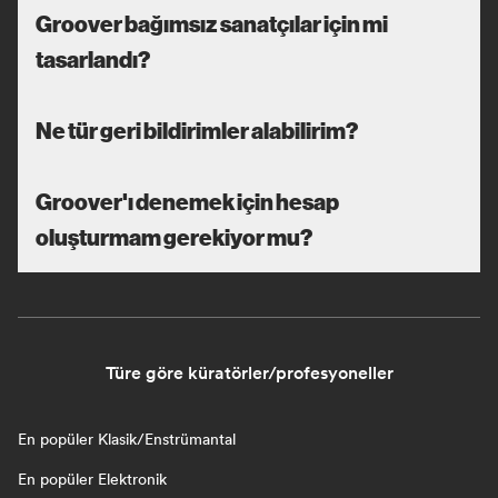
Groover bağımsız sanatçılar için mi
tasarlandı?
Ne tür geri bildirimler alabilirim?
Groover'ı denemek için hesap
oluşturmam gerekiyor mu?
Türe göre küratörler/profesyoneller
En popüler Klasik/Enstrümantal
En popüler Elektronik