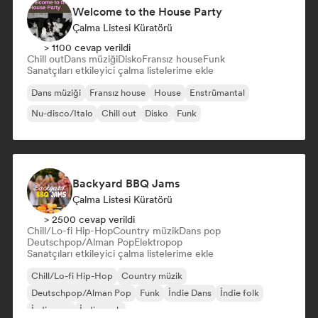
Welcome to the House Party
Çalma Listesi Küratörü
> 1100 cevap verildi
Chill out
Dans müziği
Disko
Fransız house
Funk
Sanatçıları etkileyici çalma listelerime ekle
Dans müziği
Fransız house
House
Enstrümantal
Nu-disco/Italo
Chill out
Disko
Funk
Backyard BBQ Jams
Çalma Listesi Küratörü
> 2500 cevap verildi
Chill/Lo-fi Hip-Hop
Country müzik
Dans pop
Deutschpop/Alman Pop
Elektropop
Sanatçıları etkileyici çalma listelerime ekle
Chill/Lo-fi Hip-Hop
Country müzik
Deutschpop/Alman Pop
Funk
İndie Dans
İndie folk
İndie pop
İndie rock