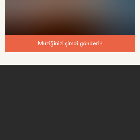
Müziğinizi şimdi gönderin