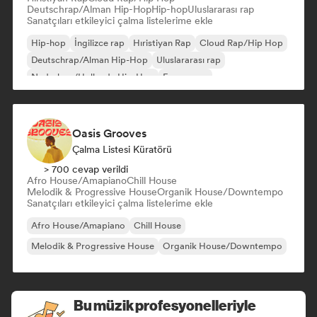
Deutschrap/Alman Hip-Hop
Hip-hop
Uluslararası rap
Sanatçıları etkileyici çalma listelerime ekle
Hip-hop
İngilizce rap
Hıristiyan Rap
Cloud Rap/Hip Hop
Deutschrap/Alman Hip-Hop
Uluslararası rap
Nederhop/Hollanda Hip-Hop
Fransız rap
Oasis Grooves
Çalma Listesi Küratörü
> 700 cevap verildi
Afro House/Amapiano
Chill House
Melodik & Progressive House
Organik House/Downtempo
Sanatçıları etkileyici çalma listelerime ekle
Afro House/Amapiano
Chill House
Melodik & Progressive House
Organik House/Downtempo
Bu müzik profesyonelleriyle