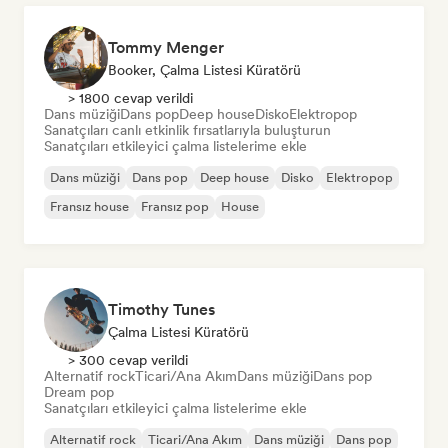
Tommy Menger
Booker, Çalma Listesi Küratörü
> 1800 cevap verildi
Dans müziği
Dans pop
Deep house
Disko
Elektropop
Sanatçıları canlı etkinlik fırsatlarıyla buluşturun
Sanatçıları etkileyici çalma listelerime ekle
Dans müziği
Dans pop
Deep house
Disko
Elektropop
Fransız house
Fransız pop
House
Timothy Tunes
Çalma Listesi Küratörü
> 300 cevap verildi
Alternatif rock
Ticari/Ana Akım
Dans müziği
Dans pop
Dream pop
Sanatçıları etkileyici çalma listelerime ekle
Alternatif rock
Ticari/Ana Akım
Dans müziği
Dans pop