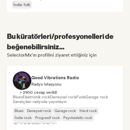
İndie folk
Bu küratörleri/profesyonelleri de
beğenebilirsiniz...
SelectorMx'ın profilini ziyaret ettiğiniz için
Good Vibrations Radio
Radyo Istasyonu
> 2900 cevap verildi
Blues
Elektronik rock
Deneysel rock
Funk
Garage rock
Sanatçıları radyoda yayınlayın
Blues
Deneysel rock
Garage rock
Hard rock
İndie rock
Progresif rock
Psychedelic rock
Rock & Roll/Klasik Rock