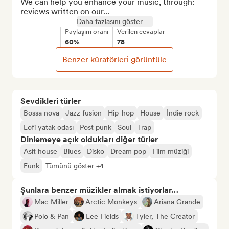
We can help you enhance your music, through:

reviews written on our...
Daha fazlasını göster
Paylaşım oranı
Verilen cevaplar
60%
78
Benzer küratörleri görüntüle
Sevdikleri türler
Bossa nova
Jazz fusion
Hip-hop
House
İndie rock
Lofi yatak odası
Post punk
Soul
Trap
Dinlemeye açık oldukları diğer türler
Asit house
Blues
Disko
Dream pop
Film müziği
Funk
Tümünü göster +4
Şunlara benzer müzikler almak istiyorlar…
Mac Miller
Arctic Monkeys
Ariana Grande
Polo & Pan
Lee Fields
Tyler, The Creator