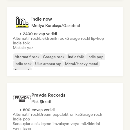
indie now
Medya Kuruluşu/Gazeteci
> 2400 cevap verildi
Alternatif rock
Elektronik rock
Garage rock
Hip-hop
İndie folk
Makale yaz
Alternatif rock
Garage rock
İndie folk
İndie pop
İndie rock
Uluslararası rap
Metal/Heavy metal
Pop rock
Pravda Records
Plak Şirketi
> 800 cevap verildi
Alternatif rock
Dream pop
Elektronika
Garage rock
İndie pop
Sanatçılarla sözleşme imzalayın veya müziklerini
yayınlayın