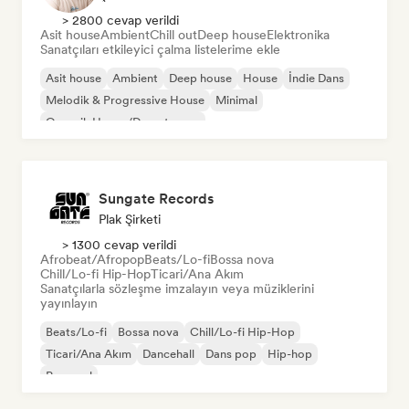
> 2800 cevap verildi
Asit house
Ambient
Chill out
Deep house
Elektronika
Sanatçıları etkileyici çalma listelerime ekle
Asit house
Ambient
Deep house
House
İndie Dans
Melodik & Progressive House
Minimal
Organik House/Downtempo
Sungate Records
Plak Şirketi
> 1300 cevap verildi
Afrobeat/Afropop
Beats/Lo-fi
Bossa nova
Chill/Lo-fi Hip-Hop
Ticari/Ana Akım
Sanatçılarla sözleşme imzalayın veya müziklerini
yayınlayın
Beats/Lo-fi
Bossa nova
Chill/Lo-fi Hip-Hop
Ticari/Ana Akım
Dancehall
Dans pop
Hip-hop
Pop soul