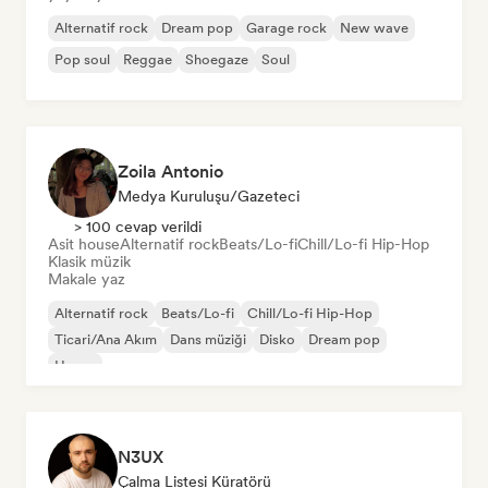
Alternatif rock
Dream pop
Garage rock
New wave
Pop soul
Reggae
Shoegaze
Soul
Zoila Antonio
Medya Kuruluşu/Gazeteci
> 100 cevap verildi
Asit house
Alternatif rock
Beats/Lo-fi
Chill/Lo-fi Hip-Hop
Klasik müzik
Makale yaz
Alternatif rock
Beats/Lo-fi
Chill/Lo-fi Hip-Hop
Ticari/Ana Akım
Dans müziği
Disko
Dream pop
House
N3UX
Çalma Listesi Küratörü