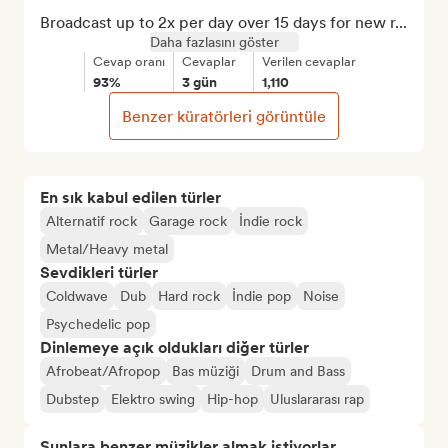
Broadcast up to 2x per day over 15 days for new r...
Daha fazlasını göster
Cevap oranı
Cevaplar
Verilen cevaplar
93%
3 gün
1,110
Benzer küratörleri görüntüle
En sık kabul edilen türler
Alternatif rock
Garage rock
İndie rock
Metal/Heavy metal
Sevdikleri türler
Coldwave
Dub
Hard rock
İndie pop
Noise
Psychedelic pop
Dinlemeye açık oldukları diğer türler
Afrobeat/Afropop
Bas müziği
Drum and Bass
Dubstep
Elektro swing
Hip-hop
Uluslararası rap
Şunlara benzer müzikler almak istiyorlar…