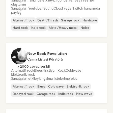
Sanatçılar hakkında etkileyici gönderiler veya reel'ler
oluşturun
Sanatçıları YouTube, SoundCloud veya Twitch kanalımda
paylaş
Alternatif rock
Death/Thrash
Garage rock
Hardcore
Hard rock
İndie rock
Metal/Heavy metal
Noise
New Rock Revolution
Çalma Listesi Küratörü
> 2000 cevap verildi
Alternatif rock
Blues
Hristiyan Rock
Coldwave
Elektronik rock
Sanatçıları etkileyici çalma listelerime ekle
Alternatif rock
Blues
Coldwave
Elektronik rock
Deneysel rock
Garage rock
İndie rock
New wave