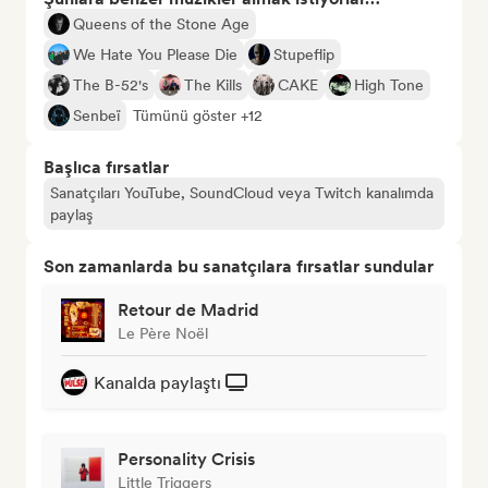
Queens of the Stone Age
We Hate You Please Die
Stupeflip
The B-52's
The Kills
CAKE
High Tone
Senbeï
Tümünü göster +12
Başlıca fırsatlar
Sanatçıları YouTube, SoundCloud veya Twitch kanalımda
paylaş
Son zamanlarda bu sanatçılara fırsatlar sundular
Retour de Madrid
Le Père Noël
Kanalda paylaştı
Personality Crisis
Little Triggers