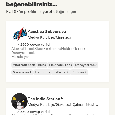
beğenebilirsiniz...
PULSE'ın profilini ziyaret ettiğiniz için
Acustica Subversiva
Medya Kuruluşu/Gazeteci
> 2500 cevap verildi
Alternatif rock
Blues
Elektronika
Elektronik rock
Deneysel rock
Makale yaz
Alternatif rock
Blues
Elektronik rock
Deneysel rock
Garage rock
Hard rock
İndie rock
Punk rock
The Indie Station🍿
Medya Kuruluşu/Gazeteci, Çalma Listesi Küratörü
> 3300 cevap verildi