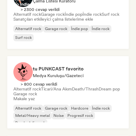
Çalma Listesi Küratörü
> 2300 cevap verildi
Alternatif rock
Garage rock
İndie pop
İndie rock
Surf rock
Sanatçıları etkileyici çalma listelerime ekle
Alternatif rock
Garage rock
İndie pop
İndie rock
Surf rock
tu PUNKCAST favorito
Medya Kuruluşu/Gazeteci
> 800 cevap verildi
Alternatif rock
Ticari/Ana Akım
Death/Thrash
Dream pop
Garage rock
Makale yaz
Alternatif rock
Garage rock
Hardcore
İndie rock
Metal/Heavy metal
Noise
Progresif rock
Psychedelic rock