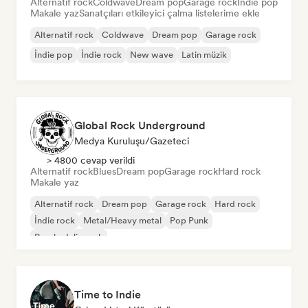
Alternatif rock
Coldwave
Dream pop
Garage rock
İndie pop
Makale yaz
Sanatçıları etkileyici çalma listelerime ekle
Alternatif rock
Coldwave
Dream pop
Garage rock
İndie pop
İndie rock
New wave
Latin müzik
Global Rock Underground
Medya Kuruluşu/Gazeteci
> 4800 cevap verildi
Alternatif rock
Blues
Dream pop
Garage rock
Hard rock
Makale yaz
Alternatif rock
Dream pop
Garage rock
Hard rock
İndie rock
Metal/Heavy metal
Pop Punk
Psychedelic rock
Time to Indie