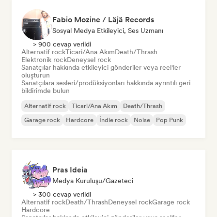
Fabio Mozine / Läjä Records
Sosyal Medya Etkileyici, Ses Uzmanı
> 900 cevap verildi
Alternatif rock
Ticari/Ana Akım
Death/Thrash
Elektronik rock
Deneysel rock
Sanatçılar hakkında etkileyici gönderiler veya reel'ler
oluşturun
Sanatçılara sesleri/prodüksiyonları hakkında ayrıntılı geri
bildirimde bulun
Alternatif rock
Ticari/Ana Akım
Death/Thrash
Garage rock
Hardcore
İndie rock
Noise
Pop Punk
Pras Ideia
Medya Kuruluşu/Gazeteci
> 300 cevap verildi
Alternatif rock
Death/Thrash
Deneysel rock
Garage rock
Hardcore