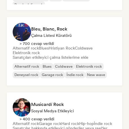
Psychedelic rock
Bleu, Blanc, Rock
Çalma Listesi Küratörü
> 700 cevap verildi
Alternatif rock
Blues
Hristiyan Rock
Coldwave
Elektronik rock
Sanatçıları etkileyici çalma listelerime ekle
Alternatif rock
Blues
Coldwave
Elektronik rock
Deneysel rock
Garage rock
İndie rock
New wave
Musicardí Rock
Sosyal Medya Etkileyici
> 400 cevap verildi
Alternatif rock
Garage rock
Hard rock
Hip-hop
İndie rock
Sanatçılar hakkında etkileyici gönderiler veya reel'ler