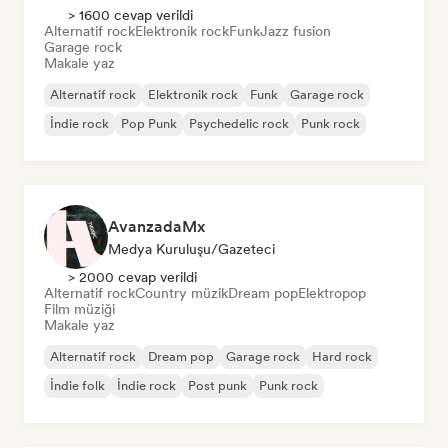
> 1600 cevap verildi
Alternatif rock
Elektronik rock
Funk
Jazz fusion
Garage rock
Makale yaz
Alternatif rock
Elektronik rock
Funk
Garage rock
İndie rock
Pop Punk
Psychedelic rock
Punk rock
AvanzadaMx
Medya Kuruluşu/Gazeteci
> 2000 cevap verildi
Alternatif rock
Country müzik
Dream pop
Elektropop
Film müziği
Makale yaz
Alternatif rock
Dream pop
Garage rock
Hard rock
İndie folk
İndie rock
Post punk
Punk rock