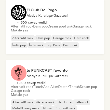
El Club Del Pogo
Medya Kuruluşu/Gazeteci
> 1600 cevap verildi
Alternatif rock
Dans pop
Dream pop
Funk
Garage rock
Makale yaz
Alternatif rock
Dans pop
Garage rock
Hard rock
İndie pop
İndie rock
Pop Punk
Post punk
tu PUNKCAST favorito
Medya Kuruluşu/Gazeteci
> 800 cevap verildi
Alternatif rock
Ticari/Ana Akım
Death/Thrash
Dream pop
Garage rock
Makale yaz
Alternatif rock
Garage rock
Hardcore
İndie rock
Metal/Heavy metal
Noise
Progresif rock