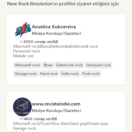
New Rock Revolution'ın profilini ziyaret ettiğiniz için
Acustica Subversiva
Medya Kuruluşu/Gazeteci
> 2500 cevap verildi
Alternatif rock
Blues
Elektronika
Elektronik rock
Deneysel rock
Makale yaz
Alternatif rock
Blues
Elektronik rock
Deneysel rock
Garage rock
Hard rock
İndie rock
Punk rock
www.revistaindie.com
Medya Kuruluşu/Gazeteci
> 1400 cevap verildi
Alternatif rock
Ticari/Ana Akım
Dans pop
Dream pop
Garage rock