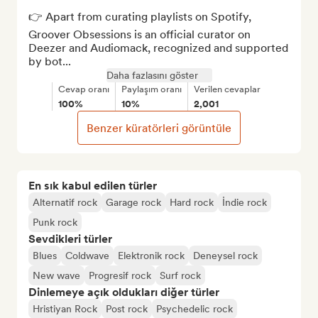
👉 Apart from curating playlists on Spotify, 
Groover Obsessions is an official curator on 
Deezer and Audiomack, recognized and supported 
by bot...
Daha fazlasını göster
Cevap oranı
Paylaşım oranı
Verilen cevaplar
100%
10%
2,001
Benzer küratörleri görüntüle
En sık kabul edilen türler
Alternatif rock
Garage rock
Hard rock
İndie rock
Punk rock
Sevdikleri türler
Blues
Coldwave
Elektronik rock
Deneysel rock
New wave
Progresif rock
Surf rock
Dinlemeye açık oldukları diğer türler
Hristiyan Rock
Post rock
Psychedelic rock