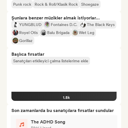
Punk rock
Rock & Roll/Klasik Rock
Shoegaze
Şunlara benzer müzikler almak istiyorlar…
YUNGBLUD
Fontaines D.C.
The Black Keys
Royel Otis
Balu Brigada
Wet Leg
Gorillaz
Başlıca fırsatlar
Sanatçıları etkileyici çalma listelerime ekle
1.5k
Son zamanlarda bu sanatçılara fırsatlar sundular
The ADHD Song
Rikki Lizard