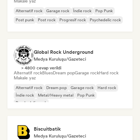
Makale yaz
Alternatif rock
Garage rock
İndie rock
Pop Punk
Post punk
Post rock
Progresif rock
Psychedelic rock
Global Rock Underground
Medya Kuruluşu/Gazeteci
> 4800 cevap verildi
Alternatif rock
Blues
Dream pop
Garage rock
Hard rock
Makale yaz
Alternatif rock
Dream pop
Garage rock
Hard rock
İndie rock
Metal/Heavy metal
Pop Punk
Psychedelic rock
Biscuitbatik
Medya Kuruluşu/Gazeteci