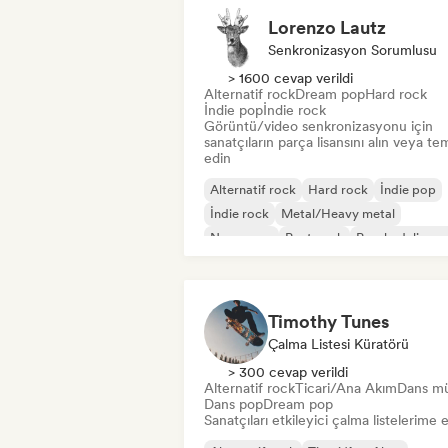
Lorenzo Lautz
Senkronizasyon Sorumlusu
> 1600 cevap verildi
Alternatif rock
Dream pop
Hard rock
İndie pop
İndie rock
Görüntü/video senkronizasyonu için
sanatçıların parça lisansını alın veya tem
edin
Alternatif rock
Hard rock
İndie pop
İndie rock
Metal/Heavy metal
New wave
Post punk
Psychedelic ro
Timothy Tunes
Çalma Listesi Küratörü
> 300 cevap verildi
Alternatif rock
Ticari/Ana Akım
Dans mü
Dans pop
Dream pop
Sanatçıları etkileyici çalma listelerime 