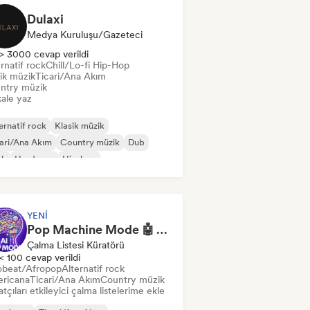
Dulaxi
Medya Kuruluşu/Gazeteci
> 3000 cevap verildi
rnatif rock
Chill/Lo-fi Hip-Hop
ik müzik
Ticari/Ana Akım
ntry müzik
ale yaz
ernatif rock
Klasik müzik
ari/Ana Akım
Country müzik
Dub
nk
Hardcore
Hip-hop
YENI
Pop Machine Mode 🤖 AI Music, Indie Pop & Dream Pop
Çalma Listesi Küratörü
< 100 cevap verildi
obeat/Afropop
Alternatif rock
ricana
Ticari/Ana Akım
Country müzik
tçıları etkileyici çalma listelerime ekle