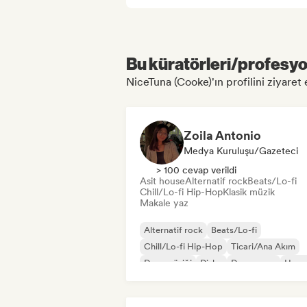
Bu küratörleri/profesyon
NiceTuna (Cooke)'ın profilini ziyaret e
Zoila Antonio
Medya Kuruluşu/Gazeteci
> 100 cevap verildi
Asit house
Alternatif rock
Beats/Lo-fi
Chill/Lo-fi Hip-Hop
Klasik müzik
Makale yaz
Alternatif rock
Beats/Lo-fi
Chill/Lo-fi Hip-Hop
Ticari/Ana Akım
Dans müziği
Disko
Dream pop
Hous