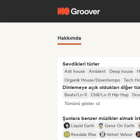
Hakkımda
Sevdikleri türler
Asit house
Ambient
Deep house
H
Organik House/Downtempo
Tech H
Dinlemeye açık oldukları diğer tür
Beats/Lo-fi
Chill/Lo-fi Hip-Hop
Dru
Tümünü göster +2
Şunlara benzer müzikler almak is
Liquid Earth
Gene On Earth
Reedale Rise
Velvet Velour