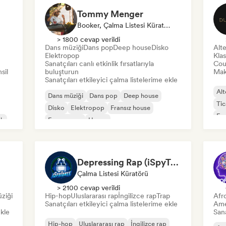
Tommy Menger
Booker, Çalma Listesi Küratörü
> 1800 cevap verildi
Dans müziği
Dans pop
Deep house
Disko
Alte
Elektropop
Klas
Sanatçıları canlı etkinlik fırsatlarıyla
Cou
sil
buluşturun
Mak
Sanatçıları etkileyici çalma listelerime ekle
Alt
Dans müziği
Dans pop
Deep house
Tic
Disko
Elektropop
Fransız house
Fu
ck
Fransız pop
House
Depressing Rap (iSpyTunes)
Çalma Listesi Küratörü
> 2100 cevap verildi
ziği
Hip-hop
Uluslararası rap
İngilizce rap
Trap
Afr
Sanatçıları etkileyici çalma listelerime ekle
Ame
ekle
Sana
Hip-hop
Uluslararası rap
İngilizce rap