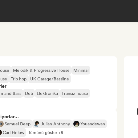
ouse
Melodik & Progressive House
Minimal
ouse
Trip hop
UK Garage/Bassline
ler
m and Bass
Dub
Elektronika
Fransız house
tiyorlar…
Samuel Deep
Julian Anthony
Youandewan
Carl Finlow
Tümünü göster +8