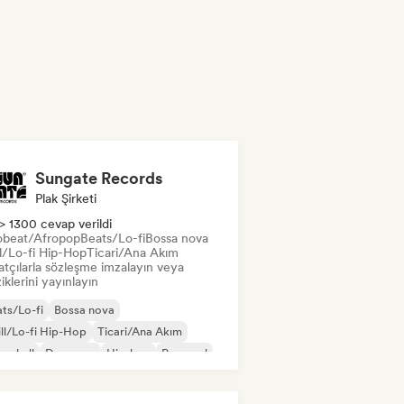
Sungate Records
Plak Şirketi
> 1300 cevap verildi
obeat/Afropop
Beats/Lo-fi
Bossa nova
ll/Lo-fi Hip-Hop
Ticari/Ana Akım
atçılarla sözleşme imzalayın veya
klerini yayınlayın
ts/Lo-fi
Bossa nova
ll/Lo-fi Hip-Hop
Ticari/Ana Akım
cehall
Dans pop
Hip-hop
Pop soul