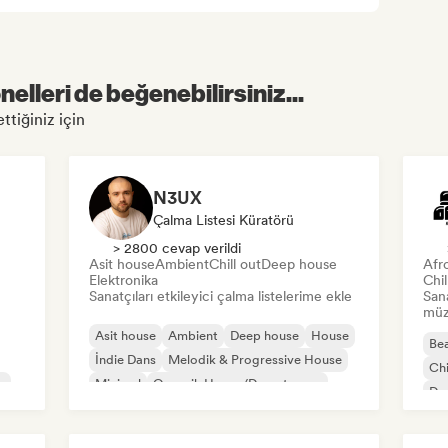
elleri de beğenebilirsiniz...
ttiğiniz için
N3UX
Çalma Listesi Küratörü
> 2800 cevap verildi
Asit house
Ambient
Chill out
Deep house
Afr
Elektronika
Chi
Sanatçıları etkileyici çalma listelerime ekle
San
müzi
Asit house
Ambient
Deep house
House
Bea
İndie Dans
Melodik & Progressive House
Chi
e
Minimal
Organik House/Downtempo
Dan