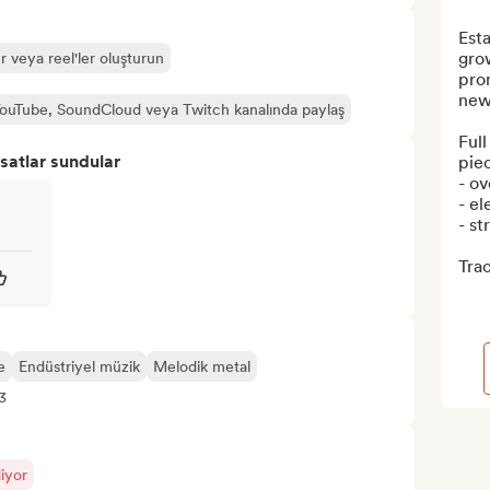
Esta
grow
r veya reel'ler oluşturun
prom
new.
ouTube, SoundCloud veya Twitch kanalında paylaş
Full
satlar sundular
piec
- ov
- el
- st
Trac
e
Endüstriyel müzik
Melodik metal
3
iyor