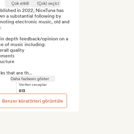
Çok etkili
(Çok) seçici
blished in 2022, NiceTuna has 
n a substantial following by 
oting electronic music, old and 


 in depth feedback/opinion on a 
e of music including:

erall quality 

ements 

ructure

ks that are th...
Daha fazlasını göster
Verilen cevaplar
513
Benzer küratörleri görüntüle