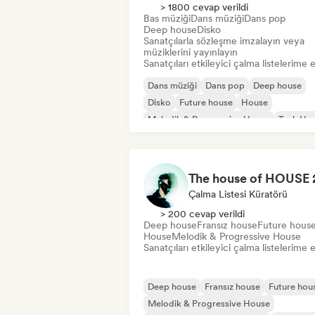
> 1800 cevap verildi
Bas müziği
Dans müziği
Dans pop
Deep house
Disko
Sanatçılarla sözleşme imzalayın veya
müziklerini yayınlayın
Sanatçıları etkileyici çalma listelerime 
Dans müziği
Dans pop
Deep house
Disko
Future house
House
Melodik & Progressive House
Tech Ho
Çalma Listesi Küratörü
> 200 cevap verildi
Deep house
Fransız house
Future hous
House
Melodik & Progressive House
Sanatçıları etkileyici çalma listelerime 
Deep house
Fransız house
Future hou
Melodik & Progressive House