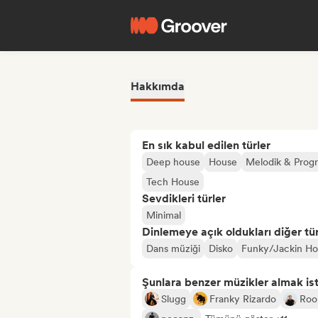
Hakkımda
En sık kabul edilen türler
Deep house
House
Melodik & Prog
Tech House
Sevdikleri türler
Minimal
Dinlemeye açık oldukları diğer tür
Dans müziği
Disko
Funky/Jackin H
Şunlara benzer müzikler almak is
Slugg
Franky Rizardo
Roo