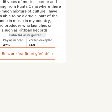
 15 years of musical career and 
ing from Punta Cana where there 
o much mixture of culture I have 
 able to be a crucial part of the 
nce in music in my country, 
ic producer who launches on 
ls such as Kittball Records...
Daha fazlasını göster
Paylaşım oranı
Verilen cevaplar
47%
240
Benzer küratörleri görüntüle