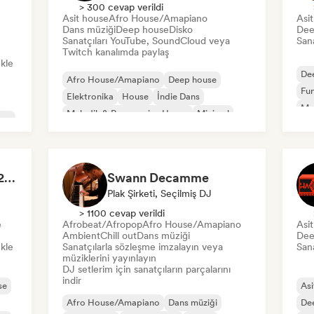
> 300 cevap verildi
Asit house
Afro House/Amapiano
Asi
Dans müziği
Deep house
Disko
Dee
Sanatçıları YouTube, SoundCloud veya
Sana
Twitch kanalımda paylaş
ekle
De
Afro House/Amapiano
Deep house
Fu
Elektronika
House
İndie Dans
Mel
Melodik & Progressive House
Minimal
use
Or
Organik House/Downtempo
The house of HOUSE 2026 🏠 (by J.Rooms)
Swann Decamme
Plak Şirketi, Seçilmiş DJ
> 1100 cevap verildi
e
Afrobeat/Afropop
Afro House/Amapiano
Asi
Ambient
Chill out
Dans müziği
Dee
ekle
Sanatçılarla sözleşme imzalayın veya
Sana
müziklerini yayınlayın
DJ setlerim için sanatçıların parçalarını
indir
se
Asi
Afro House/Amapiano
Dans müziği
De