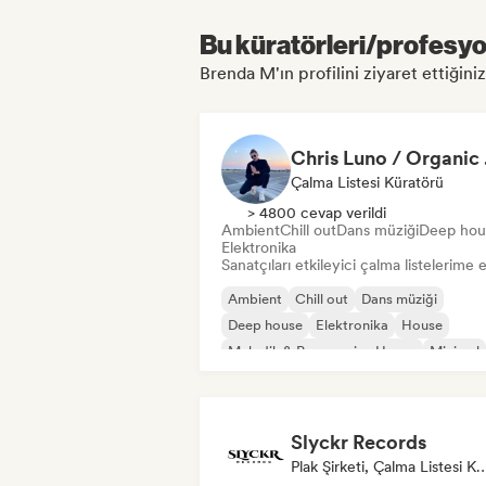
Bu küratörleri/profesyon
Brenda M'ın profilini ziyaret ettiğiniz
Chr
Çalma Listesi Küratörü
> 4800 cevap verildi
Ambient
Chill out
Dans müziği
Deep hou
Elektronika
Sanatçıları etkileyici çalma listelerime 
Ambient
Chill out
Dans müziği
Deep house
Elektronika
House
Melodik & Progressive House
Minimal
Slyckr Records
Plak Şirketi, Çalma Listesi