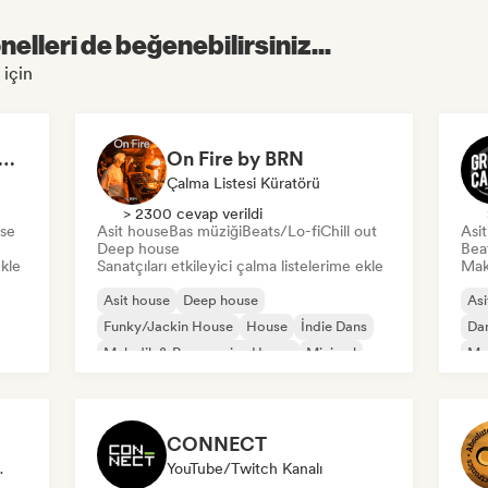
elleri de beğenebilirsiniz...
 için
is Luno / Organic House
On Fire by BRN
Çalma Listesi Küratörü
> 2300 cevap verildi
se
Asit house
Bas müziği
Beats/Lo-fi
Chill out
Asi
Deep house
Bea
ekle
Sanatçıları etkileyici çalma listelerime ekle
Mak
Asit house
Deep house
Asi
Funky/Jackin House
House
İndie Dans
Dan
Melodik & Progressive House
Minimal
Mel
Tech House
CONNECT
 Küratörü
YouTube/Twitch Kanalı