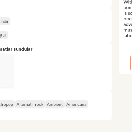
With
com
is s
been
 indir
adva
mus
ştur
labe
satlar sundular
Afropop
Alternatif rock
Ambient
Americana