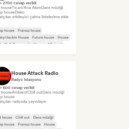
> 2700 cevap verildi
t house
Ticari/Ana Akım
Dans müziği
p house
Disko
tçıları etkileyici çalma listelerime ekle
ep house
Fransız house
nky/Jackin House
Future house
House
odik & Progressive House
Minimal
ganik House/Downtempo
House Attack Radio
Radyo Istasyonu
> 600 cevap verildi
t house
Ambient
Chill out
Dans müziği
p house
tçıları radyoda yayınlayın
t house
Chill out
Dans müziği
ep house
Fransız house
House