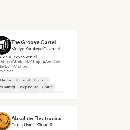
The Groove Cartel
Medya Kuruluşu/Gazeteci
> 2700 cevap verildi
t house
Afrobeat/Afropop
Ambient
ts/Lo-fi
Chill out
ale yaz
t house
Ambient
Chill out
s müziği
Deep house
House
odik & Progressive House
Minimal
Absolute Electronics
Çalma Listesi Küratörü