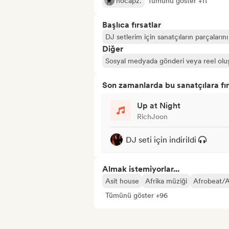
nocapz.
Tümünü göster +11
Başlıca fırsatlar
DJ setlerim için sanatçıların parçalarını
Diğer
Sosyal medyada gönderi veya reel olu
Son zamanlarda bu sanatçılara fır
Up at Night
RichJoon
DJ seti için indirildi
Almak istemiyorlar...
Asit house
Afrika müziği
Afrobeat/
Tümünü göster +96