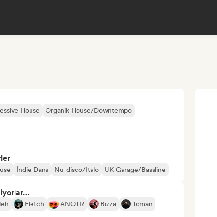
ressive House
Organik House/Downtempo
ler
ouse
İndie Dans
Nu-disco/Italo
UK Garage/Bassline
tiyorlar…
léh
Fletch
ANOTR
Bizza
Toman