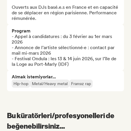
Ouverts aux DJs basé.e.s en France et en capacité 
de se déplacer en région parisienne. Performance 
rémunérée.
Program
- Appel à candidatures : du 3 février au 1er mars 
2026

- Annonce de l’artiste sélectionné·e : contact par 
mail mi-mars 2026

- Festival Ondula : les 13 & 14 juin 2026, sur l’île de 
la Loge au Port-Marly (IDF)
Almak istemiyorlar...
Hip-hop
Metal/Heavy metal
Fransız rap
Bu küratörleri/profesyonelleri de
beğenebilirsiniz...