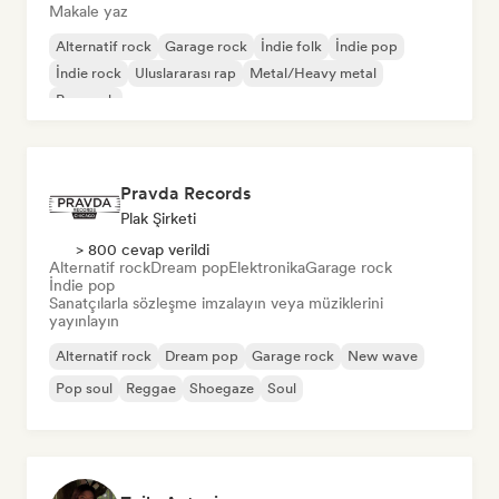
Makale yaz
Alternatif rock
Garage rock
İndie folk
İndie pop
İndie rock
Uluslararası rap
Metal/Heavy metal
Pop rock
Pravda Records
Plak Şirketi
> 800 cevap verildi
Alternatif rock
Dream pop
Elektronika
Garage rock
İndie pop
Sanatçılarla sözleşme imzalayın veya müziklerini
yayınlayın
Alternatif rock
Dream pop
Garage rock
New wave
Pop soul
Reggae
Shoegaze
Soul