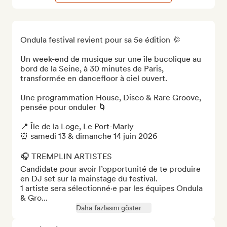
Ondula festival revient pour sa 5e édition 🌞

Un week-end de musique sur une île bucolique au 
bord de la Seine, à 30 minutes de Paris, 
transformée en dancefloor à ciel ouvert.

Une programmation House, Disco & Rare Groove, 
pensée pour onduler 🌀

📍 Île de la Loge, Le Port-Marly 

⏰ samedi 13 & dimanche 14 juin 2026 

🎧 TREMPLIN ARTISTES

Candidate pour avoir l’opportunité de te produire 
en DJ set sur la mainstage du festival. 

1 artiste sera sélectionné·e par les équipes Ondula 
& Gro...
Daha fazlasını göster