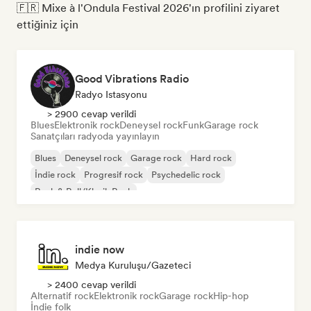
🇫🇷 Mixe à l'Ondula Festival 2026'ın profilini ziyaret
ettiğiniz için
Good Vibrations Radio
Radyo Istasyonu
> 2900 cevap verildi
Blues
Elektronik rock
Deneysel rock
Funk
Garage rock
Sanatçıları radyoda yayınlayın
Blues
Deneysel rock
Garage rock
Hard rock
İndie rock
Progresif rock
Psychedelic rock
Rock & Roll/Klasik Rock
indie now
Medya Kuruluşu/Gazeteci
> 2400 cevap verildi
Alternatif rock
Elektronik rock
Garage rock
Hip-hop
İndie folk