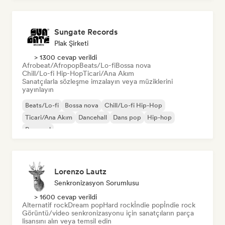
Sungate Records
Plak Şirketi
> 1300 cevap verildi
Afrobeat/Afropop
Beats/Lo-fi
Bossa nova
Chill/Lo-fi Hip-Hop
Ticari/Ana Akım
Sanatçılarla sözleşme imzalayın veya müziklerini
yayınlayın
Beats/Lo-fi
Bossa nova
Chill/Lo-fi Hip-Hop
Ticari/Ana Akım
Dancehall
Dans pop
Hip-hop
Pop soul
Lorenzo Lautz
Senkronizasyon Sorumlusu
> 1600 cevap verildi
Alternatif rock
Dream pop
Hard rock
İndie pop
İndie rock
Görüntü/video senkronizasyonu için sanatçıların parça
lisansını alın veya temsil edin