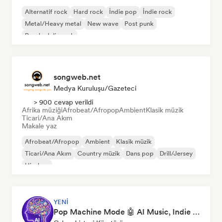
Alternatif rock
Hard rock
İndie pop
İndie rock
Metal/Heavy metal
New wave
Post punk
Psychedelic rock
songweb.net
Medya Kuruluşu/Gazeteci
> 900 cevap verildi
Afrika müziği
Afrobeat/Afropop
Ambient
Klasik müzik
Ticari/Ana Akım
Makale yaz
Afrobeat/Afropop
Ambient
Klasik müzik
Ticari/Ana Akım
Country müzik
Dans pop
Drill/Jersey
Hip-hop
YENI
Pop Machine Mode 🤖 AI Music, Indie Pop & Dream Pop