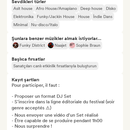
Sevdikleri türler
Asit house
Afro House/Amapiano
Deep house
Disko
Elektronika
Funky/Jackin House
House
İndie Dans
Minimal
Nu-disco/Italo
Şunlara benzer müzikler almak istiyorlar…
Funky District
Naajet
Sophie Braun
Başlıca fırsatlar
Sanatçıları canlı etkinlik fırsatlarıyla buluşturun
Kayıt şartları
Pour participer, il faut :

- Proposer un format DJ Set

- S'inscrire dans la ligne éditoriale du festival (voir 
genre acceptés ⚠️)

- Nous envoyer une vidéo d'un Set réalisé

- Être capable de se produire pendant 1h00

- Nous surprendre !
