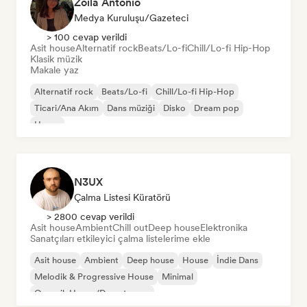
Zoila Antonio
Medya Kuruluşu/Gazeteci
> 100 cevap verildi
Asit house
Alternatif rock
Beats/Lo-fi
Chill/Lo-fi Hip-Hop
Klasik müzik
Makale yaz
Alternatif rock
Beats/Lo-fi
Chill/Lo-fi Hip-Hop
Ticari/Ana Akım
Dans müziği
Disko
Dream pop
House
N3UX
Çalma Listesi Küratörü
> 2800 cevap verildi
Asit house
Ambient
Chill out
Deep house
Elektronika
Sanatçıları etkileyici çalma listelerime ekle
Asit house
Ambient
Deep house
House
İndie Dans
Melodik & Progressive House
Minimal
Organik House/Downtempo