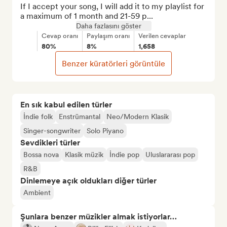
If I accept your song, I will add it to my playlist for 
a maximum of 1 month and 21-59 p...
Daha fazlasını göster
Cevap oranı
Paylaşım oranı
Verilen cevaplar
80%
8%
1,658
Benzer küratörleri görüntüle
En sık kabul edilen türler
İndie folk
Enstrümantal
Neo/Modern Klasik
Singer-songwriter
Solo Piyano
Sevdikleri türler
Bossa nova
Klasik müzik
İndie pop
Uluslararası pop
R&B
Dinlemeye açık oldukları diğer türler
Ambient
Şunlara benzer müzikler almak istiyorlar…