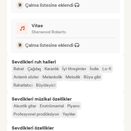
Çalma listesine eklendi
Vitae
Sherwood Roberts
Çalma listesine eklendi
Sevdikleri ruh halleri
Rahat
Çağdaş
Karanlık
İyi titreşimler
İndie
Lo-fi
Anlamlı sözler
Melankolik
Melodik
Rüya gibi
Rahatlatıcı
Büyüleyici
Sevdikleri müzikal özellikler
Akustik gitar
Enstrümantal
Piyano
Profesyonel prodüksiyon
Yaylılar
Sevdikleri özellikler