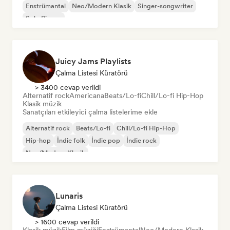
Enstrümantal
Neo/Modern Klasik
Singer-songwriter
Solo Piyano
Juicy Jams Playlists
Çalma Listesi Küratörü
> 3400 cevap verildi
Alternatif rock
Americana
Beats/Lo-fi
Chill/Lo-fi Hip-Hop
Klasik müzik
Sanatçıları etkileyici çalma listelerime ekle
Alternatif rock
Beats/Lo-fi
Chill/Lo-fi Hip-Hop
Hip-hop
İndie folk
İndie pop
İndie rock
Neo/Modern Klasik
Lunaris
Çalma Listesi Küratörü
> 1600 cevap verildi