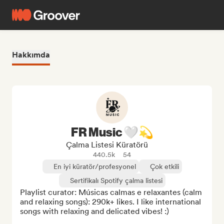
Hakkımda
FR Music 🤍💫
Çalma Listesi Küratörü
440.5k
54
En iyi küratör/profesyonel
Çok etkili
Sertifikalı Spotify çalma listesi
Playlist curator: Músicas calmas e relaxantes (calm 
and relaxing songs): 290k+ likes. I like international 
songs with relaxing and delicated vibes! :)
