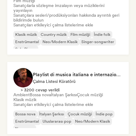
Film müziği
Sanatçılarla sözleşme imzalayın veya müziklerini
yayınlayın
Sanatçılara sesleri/prodüksiyonları hakkında ayrıntılı geri
bildirimde bulun
Sanatçıları etkileyici çalma listelerime ekle
Klasik müzik
Country müzik
Film müziği
İndie folk
Enstrümantal
Neo/Modern Klasik
Singer-songwriter
Solo Piyano
Playlist di musica italiana e internazionale
Çalma Listesi Küratörü
> 3200 cevap verildi
Ambient
Bossa nova
İtalyan Şarkısı
Çocuk müziği
Klasik müzik
Sanatçıları etkileyici çalma listelerime ekle
Bossa nova
İtalyan Şarkısı
Çocuk müziği
İndie pop
Enstrümantal
Uluslararası pop
Neo/Modern Klasik
New wave