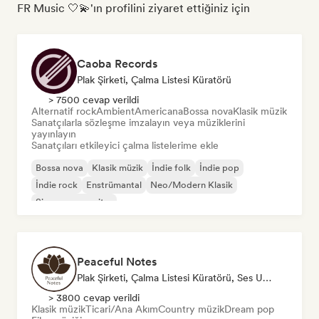
FR Music 🤍💫'ın profilini ziyaret ettiğiniz için
Caoba Records
Plak Şirketi, Çalma Listesi Küratörü
> 7500 cevap verildi
Alternatif rock
Ambient
Americana
Bossa nova
Klasik müzik
Sanatçılarla sözleşme imzalayın veya müziklerini
yayınlayın
Sanatçıları etkileyici çalma listelerime ekle
Bossa nova
Klasik müzik
İndie folk
İndie pop
İndie rock
Enstrümantal
Neo/Modern Klasik
Singer-songwriter
Peaceful Notes
Plak Şirketi, Çalma Listesi Küratörü, Ses Uzmanı
> 3800 cevap verildi
Klasik müzik
Ticari/Ana Akım
Country müzik
Dream pop