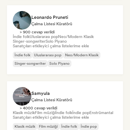
Leonardo Pruneti
Çalma Listesi Küratörü
> 900 cevap verildi
İndie folk
Uluslararası pop
Neo/Modern Klasik
Singer-songwriter
Solo Piyano
Sanatçıları etkileyici çalma listelerime ekle
İndie folk
Uluslararası pop
Neo/Modern Klasik
Singer-songwriter
Solo Piyano
Samyula
Çalma Listesi Küratörü
> 4000 cevap verildi
Klasik müzik
Film müziği
İndie folk
İndie pop
Enstrümantal
Sanatçıları etkileyici çalma listelerime ekle
Klasik müzik
Film müziği
İndie folk
İndie pop