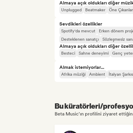
Almaya açık oldukları diğer müzika
Unplugged
Beatmaker
Öne Çıkanlar
Sevdikleri özellikler
Spotify'da mevcut
Erken dönem proj
Desteklenen sanatçı
Sözleşmesiz san
Almaya açık oldukları diğer özelli
Besteci
Sahne deneyimi
Genç yete
Almak istemiyorlar...
Afrika müziği
Ambient
İtalyan Şarkıs
Bu küratörleri/profesyon
Beta Music'ın profilini ziyaret ettiğin