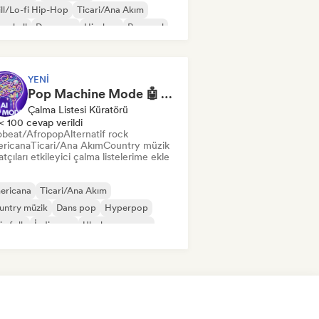
ll/Lo-fi Hip-Hop
Ticari/Ana Akım
cehall
Dans pop
Hip-hop
Pop soul
YENI
Pop Machine Mode 🤖 AI Music, Indie Pop & Dream Pop
Çalma Listesi Küratörü
< 100 cevap verildi
obeat/Afropop
Alternatif rock
ricana
Ticari/Ana Akım
Country müzik
tçıları etkileyici çalma listelerime ekle
ericana
Ticari/Ana Akım
untry müzik
Dans pop
Hyperpop
ie folk
İndie pop
Uluslararası pop