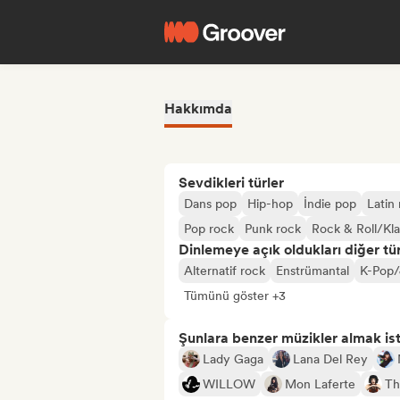
Hakkımda
Sevdikleri türler
Dans pop
Hip-hop
İndie pop
Latin
Pop rock
Punk rock
Rock & Roll/Kla
Dinlemeye açık oldukları diğer tür
Alternatif rock
Enstrümantal
K-Pop/
Tümünü göster +3
Şunlara benzer müzikler almak is
Lady Gaga
Lana Del Rey
WILLOW
Mon Laferte
Th