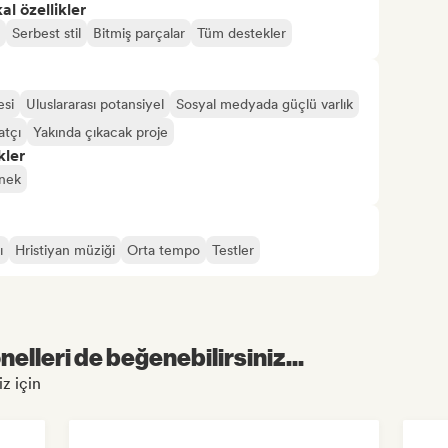
l özellikler
Serbest stil
Bitmiş parçalar
Tüm destekler
esi
Uluslararası potansiyel
Sosyal medyada güçlü varlık
atçı
Yakında çıkacak proje
kler
nek
ı
Hristiyan müziği
Orta tempo
Testler
elleri de beğenebilirsiniz...
iz için