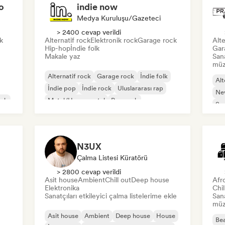
o
indie now
Medya Kuruluşu/Gazeteci
> 2400 cevap verildi
k
Alternatif rock
Elektronik rock
Garage rock
Alte
Hip-hop
İndie folk
Gar
Makale yaz
San
müzi
Alternatif rock
Garage rock
İndie folk
Alt
İndie pop
İndie rock
Uluslararası rap
Ne
ock
Metal/Heavy metal
Pop rock
So
N3UX
Çalma Listesi Küratörü
> 2800 cevap verildi
Asit house
Ambient
Chill out
Deep house
Afr
Elektronika
Chi
Sanatçıları etkileyici çalma listelerime ekle
San
müzi
Asit house
Ambient
Deep house
House
Bea