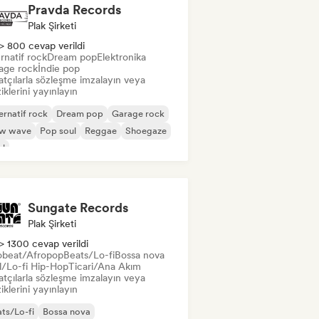
Pravda Records
Plak Şirketi
> 800 cevap verildi
rnatif rock
Dream pop
Elektronika
age rock
İndie pop
atçılarla sözleşme imzalayın veya
klerini yayınlayın
ernatif rock
Dream pop
Garage rock
w wave
Pop soul
Reggae
Shoegaze
ul
Sungate Records
Plak Şirketi
> 1300 cevap verildi
obeat/Afropop
Beats/Lo-fi
Bossa nova
ll/Lo-fi Hip-Hop
Ticari/Ana Akım
atçılarla sözleşme imzalayın veya
klerini yayınlayın
ts/Lo-fi
Bossa nova