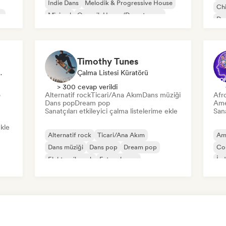
İndie Dans
Melodik & Progressive House
Chi
e
Minimal
Organik House/Downtempo
Dan
Timothy Tunes
i Küratörü
Çalma Listesi Küratörü
> 300 cevap verildi
o
Alternatif rock
Ticari/Ana Akım
Dans müziği
Afr
Dans pop
Dream pop
Ame
Sanatçıları etkileyici çalma listelerime ekle
Sana
ekle
Alternatif rock
Ticari/Ana Akım
Am
Dans müziği
Dans pop
Dream pop
Co
Elektronik rock
Future house
İnd
Garage rock