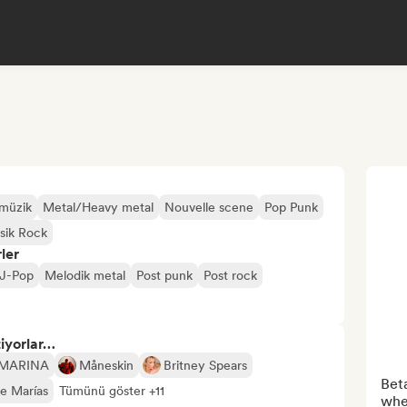
 müzik
Metal/Heavy metal
Nouvelle scene
Pop Punk
sik Rock
ler
J-Pop
Melodik metal
Post punk
Post rock
tiyorlar…
MARINA
Måneskin
Britney Spears
Beta
e Marías
Tümünü göster +11
whe