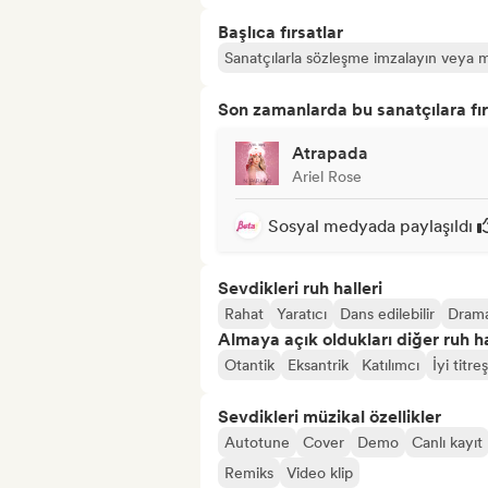
Başlıca fırsatlar
Sanatçılarla sözleşme imzalayın veya m
Son zamanlarda bu sanatçılara fır
Atrapada
Ariel Rose
Sosyal medyada paylaşıldı
Sevdikleri ruh halleri
Rahat
Yaratıcı
Dans edilebilir
Drama
Almaya açık oldukları diğer ruh ha
Otantik
Eksantrik
Katılımcı
İyi titre
Sevdikleri müzikal özellikler
Autotune
Cover
Demo
Canlı kayıt
Remiks
Video klip