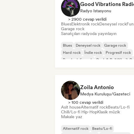
Good Vibrations Radi
Radyo Istasyonu
> 2900 cevap verildi
Blues
Elektronik rock
Deneysel rock
Fun
Garage rock
Sanatçıları radyoda yayınlayın
Blues
Deneysel rock
Garage rock
Hard rock
İndie rock
Progresif rock
Psychedelic rock
Rock & Roll/Klasik R
Zoila Antonio
Medya Kuruluşu/Gazeteci
> 100 cevap verildi
Asit house
Alternatif rock
Beats/Lo-fi
Chill/Lo-fi Hip-Hop
Klasik müzik
Makale yaz
Alternatif rock
Beats/Lo-fi