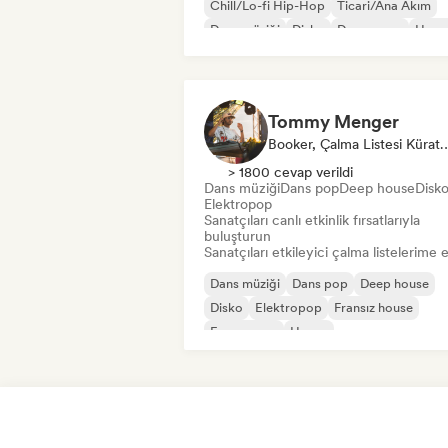
Chill/Lo-fi Hip-Hop
Ticari/Ana Akım
Dans müziği
Disko
Dream pop
Hous
Tommy Menger
Booker, Çalma Listes
> 1800 cevap verildi
Dans müziği
Dans pop
Deep house
Disk
Elektropop
Sanatçıları canlı etkinlik fırsatlarıyla
buluşturun
Sanatçıları etkileyici çalma listelerime 
Dans müziği
Dans pop
Deep house
Disko
Elektropop
Fransız house
Fransız pop
House