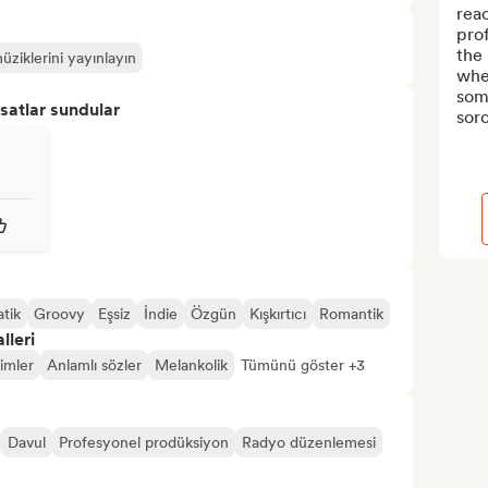
reac
prof
the 
üziklerini yayınlayın
whe
som
satlar sundular
soro
tik
Groovy
Eşsiz
İndie
Özgün
Kışkırtıcı
Romantik
lleri
şimler
Anlamlı sözler
Melankolik
Tümünü göster +3
Davul
Profesyonel prodüksiyon
Radyo düzenlemesi