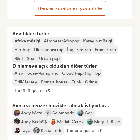
Benzer küratörleri görüntüle
Sevdikleri türler
Afrika müziği
Afrobeat/Afropop
Karayip müziği
Hip-hop
Uluslararası rap
İngilizce rap
Fransız rap
R&B
Soul
Urban pop
Dinlemeye açık oldukları diğer türler
Afro House/Amapiano
Cloud Rap/Hip Hop
Drill/Jersey
Fransız house
Funk
Grime
Tümünü göster +3
Şunlara benzer müzikler almak istiyorlar…
Joey Mata
Solomando
Gee
Joey Bada$$
Mariah Carey
Mary J. Blige
Tayc
Kiana Ledé
Tümünü göster +11