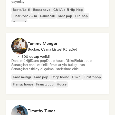
yayınlayın
Beats/Lo-fi
Bossa nova
Chill/Lo-fi Hip-Hop
Ticari/Ana Akım
Dancehall
Dans pop
Hip-hop
Pop soul
Tommy Menger
Booker, Çalma Listesi Küratörü
> 1800 cevap verildi
Dans müziği
Dans pop
Deep house
Disko
Elektropop
Sanatçıları canlı etkinlik fırsatlarıyla buluşturun
Sanatçıları etkileyici çalma listelerime ekle
Dans müziği
Dans pop
Deep house
Disko
Elektropop
Fransız house
Fransız pop
House
Timothy Tunes