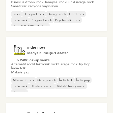
Blues
Elektronik rock
Deneysel rock
Funk
Garage rock
Sanatçıları radyoda yayınlayın
Blues
Deneysel rock
Garage rock
Hard rock
İndie rock
Progresif rock
Psychedelic rock
Rock & Roll/Klasik Rock
indie now
Medya Kuruluşu/Gazeteci
> 2400 cevap verildi
Alternatif rock
Elektronik rock
Garage rock
Hip-hop
İndie folk
Makale yaz
Alternatif rock
Garage rock
İndie folk
İndie pop
İndie rock
Uluslararası rap
Metal/Heavy metal
Pop rock