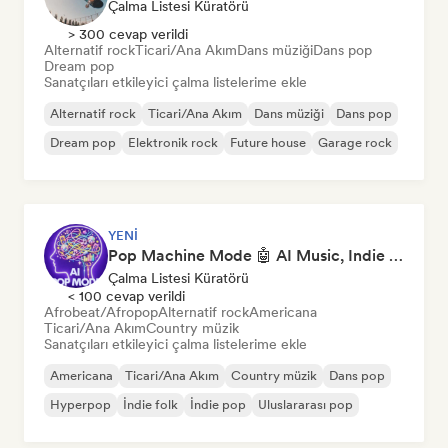
Çalma Listesi Küratörü
> 300 cevap verildi
Alternatif rock
Ticari/Ana Akım
Dans müziği
Dans pop
Dream pop
Sanatçıları etkileyici çalma listelerime ekle
Alternatif rock
Ticari/Ana Akım
Dans müziği
Dans pop
Dream pop
Elektronik rock
Future house
Garage rock
YENI
Pop Machine Mode 🤖 AI Music, Indie Pop & Dream Pop
Çalma Listesi Küratörü
< 100 cevap verildi
Afrobeat/Afropop
Alternatif rock
Americana
Ticari/Ana Akım
Country müzik
Sanatçıları etkileyici çalma listelerime ekle
Americana
Ticari/Ana Akım
Country müzik
Dans pop
Hyperpop
İndie folk
İndie pop
Uluslararası pop