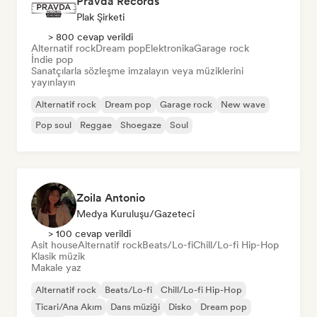
Pravda Records
Plak Şirketi
> 800 cevap verildi
Alternatif rock
Dream pop
Elektronika
Garage rock
İndie pop
Sanatçılarla sözleşme imzalayın veya müziklerini
yayınlayın
Alternatif rock
Dream pop
Garage rock
New wave
Pop soul
Reggae
Shoegaze
Soul
Zoila Antonio
Medya Kuruluşu/Gazeteci
> 100 cevap verildi
Asit house
Alternatif rock
Beats/Lo-fi
Chill/Lo-fi Hip-Hop
Klasik müzik
Makale yaz
Alternatif rock
Beats/Lo-fi
Chill/Lo-fi Hip-Hop
Ticari/Ana Akım
Dans müziği
Disko
Dream pop