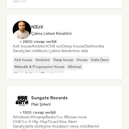
House
N3UX
Çalma Listesi Küratörü
> 2800 cevap verildi
Asit house
Ambient
Chill out
Deep house
Elektronika
Sanatçıları etkileyici çalma listelerime ekle
Asit house
Ambient
Deep house
House
İndie Dans
Melodik & Progressive House
Minimal
Organik House/Downtempo
Sungate Records
Plak Şirketi
> 1300 cevap verildi
Afrobeat/Afropop
Beats/Lo-fi
Bossa nova
Chill/Lo-fi Hip-Hop
Ticari/Ana Akım
Sanatçılarla sözleşme imzalayın veya müziklerini