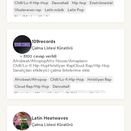
Chill/Lo-fi Hip-Hop
Dancehall
Hip-hop
Enstrümantal
Uluslararası rap
Latin müzik
Latin Pop
Neo/Modern Klasik
109records
Çalma Listesi Küratörü
> 3100 cevap verildi
Afrobeat/Afropop
Afro House/Amapiano
Chill/Lo-fi Hip-Hop
Hıristiyan Rap
Cloud Rap/Hip Hop
Sanatçıları etkileyici çalma listelerime ekle
Afrobeat/Afropop
Chill/Lo-fi Hip-Hop
Hıristiyan Rap
Cloud Rap/Hip Hop
Dancehall
Deutschrap/Alman Hip-Hop
Drill/Jersey
Hip-hop
Latin Heatwaves
Çalma Listesi Küratörü