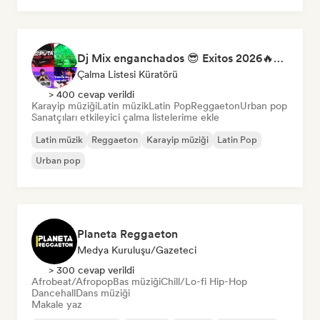
Dj Mix enganchados 😎 Exitos 2026🔥🔥🫦
Çalma Listesi Küratörü
> 400 cevap verildi
Karayip müziği
Latin müzik
Latin Pop
Reggaeton
Urban pop
Sanatçıları etkileyici çalma listelerime ekle
Latin müzik
Reggaeton
Karayip müziği
Latin Pop
Urban pop
Planeta Reggaeton
Medya Kuruluşu/Gazeteci
> 300 cevap verildi
Afrobeat/Afropop
Bas müziği
Chill/Lo-fi Hip-Hop
Dancehall
Dans müziği
Makale yaz