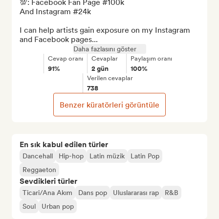
💯: Facebook Fan Page #100k

And Instagram #24k

I can help artists gain exposure on my Instagram 
and Facebook pages...
Daha fazlasını göster
Cevap oranı
Cevaplar
Paylaşım oranı
91%
2 gün
100%
Verilen cevaplar
738
Benzer küratörleri görüntüle
En sık kabul edilen türler
Dancehall
Hip-hop
Latin müzik
Latin Pop
Reggaeton
Sevdikleri türler
Ticari/Ana Akım
Dans pop
Uluslararası rap
R&B
Soul
Urban pop