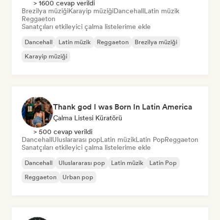
> 1600 cevap verildi
Brezilya müziği
Karayip müziği
Dancehall
Latin müzik
Reggaeton
Sanatçıları etkileyici çalma listelerime ekle
Dancehall
Latin müzik
Reggaeton
Brezilya müziği
Karayip müziği
Thank god I was Born In Latin America
Çalma Listesi Küratörü
> 500 cevap verildi
Dancehall
Uluslararası pop
Latin müzik
Latin Pop
Reggaeton
Sanatçıları etkileyici çalma listelerime ekle
Dancehall
Uluslararası pop
Latin müzik
Latin Pop
Reggaeton
Urban pop