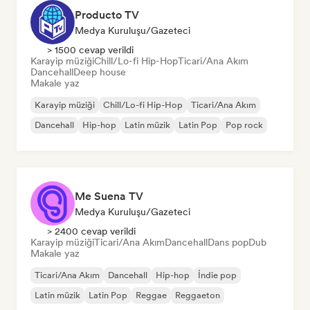
Producto TV
Medya Kuruluşu/Gazeteci
> 1500 cevap verildi
Karayip müziği
Chill/Lo-fi Hip-Hop
Ticari/Ana Akım
Dancehall
Deep house
Makale yaz
Karayip müziği
Chill/Lo-fi Hip-Hop
Ticari/Ana Akım
Dancehall
Hip-hop
Latin müzik
Latin Pop
Pop rock
Me Suena TV
Medya Kuruluşu/Gazeteci
> 2400 cevap verildi
Karayip müziği
Ticari/Ana Akım
Dancehall
Dans pop
Dub
Makale yaz
Ticari/Ana Akım
Dancehall
Hip-hop
İndie pop
Latin müzik
Latin Pop
Reggae
Reggaeton