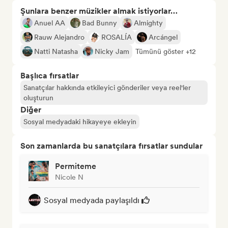
Şunlara benzer müzikler almak istiyorlar…
Anuel AA
Bad Bunny
Almighty
Rauw Alejandro
ROSALÍA
Arcángel
Natti Natasha
Nicky Jam
Tümünü göster +12
Başlıca fırsatlar
Sanatçılar hakkında etkileyici gönderiler veya reel'ler
oluşturun
Diğer
Sosyal medyadaki hikayeye ekleyin
Son zamanlarda bu sanatçılara fırsatlar sundular
Permiteme
Nicole N
Sosyal medyada paylaşıldı