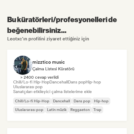
Bu küratörleri/profesyonelleri de
beğenebilirsiniz...
Leotxc'ın profilini ziyaret ettiğiniz için
mizztico music
Çalma Listesi Küratörü
> 2400 cevap verildi
Chill/Lo-fi Hip-Hop
Dancehall
Dans pop
Hip-hop
Uluslararası pop
Sanatçıları etkileyici çalma listelerime ekle
Chill/Lo-fi Hip-Hop
Dancehall
Dans pop
Hip-hop
Uluslararası pop
Latin müzik
Reggaeton
Trap