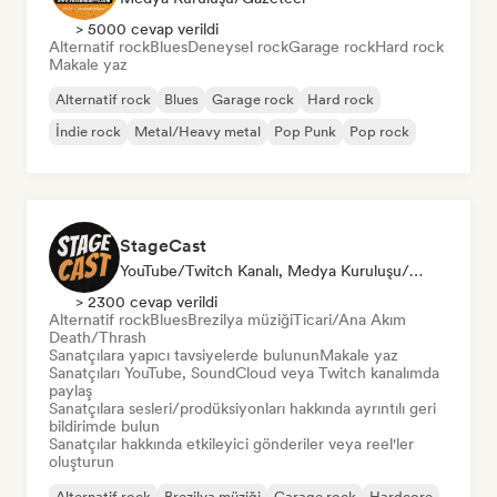
> 5000 cevap verildi
Alternatif rock
Blues
Deneysel rock
Garage rock
Hard rock
Makale yaz
Alternatif rock
Blues
Garage rock
Hard rock
İndie rock
Metal/Heavy metal
Pop Punk
Pop rock
StageCast
YouTube/Twitch Kanalı, Medya Kuruluşu/Gazeteci, Mentor, Sosyal Medya Etkileyici, Ses Uzmanı
> 2300 cevap verildi
Alternatif rock
Blues
Brezilya müziği
Ticari/Ana Akım
Death/Thrash
Sanatçılara yapıcı tavsiyelerde bulunun
Makale yaz
Sanatçıları YouTube, SoundCloud veya Twitch kanalımda
paylaş
Sanatçılara sesleri/prodüksiyonları hakkında ayrıntılı geri
bildirimde bulun
Sanatçılar hakkında etkileyici gönderiler veya reel'ler
oluşturun
Alternatif rock
Brezilya müziği
Garage rock
Hardcore