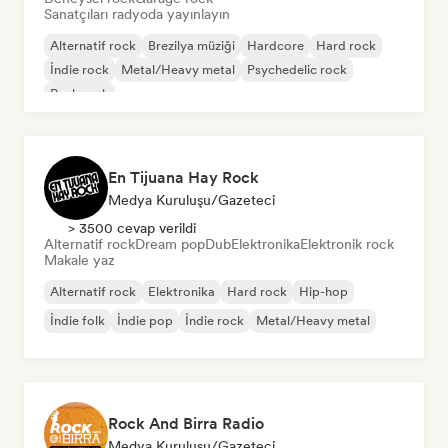
Sanatçıları radyoda yayınlayın
Alternatif rock
Brezilya müziği
Hardcore
Hard rock
İndie rock
Metal/Heavy metal
Psychedelic rock
Punk rock
En Tijuana Hay Rock
Medya Kuruluşu/Gazeteci
> 3500 cevap verildi
Alternatif rock
Dream pop
Dub
Elektronika
Elektronik rock
Makale yaz
Alternatif rock
Elektronika
Hard rock
Hip-hop
İndie folk
İndie pop
İndie rock
Metal/Heavy metal
Rock And Birra Radio
Medya Kuruluşu/Gazeteci