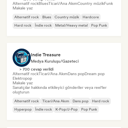
Alternatif rock
Blues
Ticari/Ana Akım
Country müzik
Funk
Makale yaz
Alternatif rock
Blues
Country müzik
Hardcore
Hard rock
İndie rock
Metal/Heavy metal
Pop Punk
Indie Treasure
Medya Kuruluşu/Gazeteci
> 700 cevap verildi
Alternatif rock
Ticari/Ana Akım
Dans pop
Dream pop
Elektropop
Makale yaz
Sanatçılar hakkında etkileyici gönderiler veya reel'ler
oluşturun
Alternatif rock
Ticari/Ana Akım
Dans pop
Hard rock
Hyperpop
İndie rock
K-Pop/J-Pop
Pop Punk