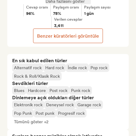
Daha fazlasını göster
Cevap oranı
Paylaşım oranı
Paylaşım sayısı
96%
78%
1 gün
Verilen cevaplar
3,411
Benzer küratörleri görüntüle
En sık kabul edilen türler
Alternatif rock
Hard rock
İndie rock
Pop rock
Rock & Roll/Klasik Rock
Sevdikleri türler
Blues
Hardcore
Post rock
Punk rock
Dinlemeye açık oldukları diğer türler
Elektronik rock
Deneysel rock
Garage rock
Pop Punk
Post punk
Progresif rock
Tümünü göster +2