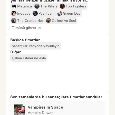
Şunlara benzer müzikler almak istiyorlar…
Metallica
The Killers
Foo Fighters
Incubus
Pearl Jam
Green Day
The Cranberries
Collective Soul
Tümünü göster +10
Başlıca fırsatlar
Sanatçıları radyoda yayınlayın
Diğer
Çalma listelerine ekle
Son zamanlarda bu sanatçılara fırsatlar sundular
Vampires In Space
Vampire Duwop