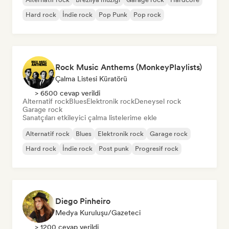
Hard rock
İndie rock
Pop Punk
Pop rock
Rock Music Anthems (MonkeyPlaylists)
Çalma Listesi Küratörü
> 6500 cevap verildi
Alternatif rock
Blues
Elektronik rock
Deneysel rock
Garage rock
Sanatçıları etkileyici çalma listelerime ekle
Alternatif rock
Blues
Elektronik rock
Garage rock
Hard rock
İndie rock
Post punk
Progresif rock
Diego Pinheiro
Medya Kuruluşu/Gazeteci
> 1200 cevap verildi