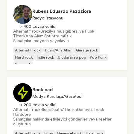
Rubens Eduardo Pazdziora
Radyo Istasyonu
> 400 cevap verildi
Alternatif rock
Brezilya müziği
Brezilya Funk
Ticari/Ana Akım
Country müzik
Sanatçıları radyoda yayınlayın
Alternatif rock
Ticari/Ana Akım
Garage rock
Hard rock
İndie rock
Uluslararası pop
Pop Punk
Pop rock
Rockload
Medya Kuruluşu/Gazeteci
> 200 cevap verildi
Alternatif rock
Blues
Death/Thrash
Deneysel rock
Hardcore
Sanatçılar hakkında etkileyici gönderiler veya reel'ler
oluşturun
Alternatif rock
Blues
Deneysel rock
Hard rock