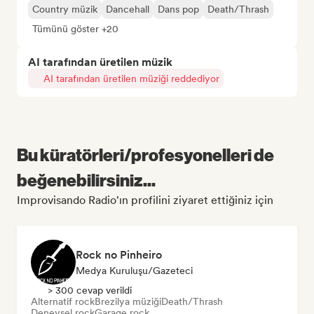
Country müzik
Dancehall
Dans pop
Death/Thrash
Tümünü göster +20
AI tarafından üretilen müzik
AI tarafından üretilen müziği reddediyor
Bu küratörleri/profesyonelleri de
beğenebilirsiniz...
Improvisando Radio'ın profilini ziyaret ettiğiniz için
Rock no Pinheiro
Medya Kuruluşu/Gazeteci
> 300 cevap verildi
Alternatif rock
Brezilya müziği
Death/Thrash
Deneysel rock
Garage rock