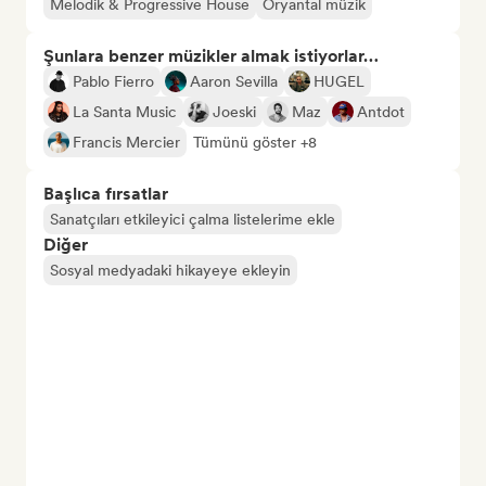
Melodik & Progressive House
Oryantal müzik
Şunlara benzer müzikler almak istiyorlar…
Pablo Fierro
Aaron Sevilla
HUGEL
La Santa Music
Joeski
Maz
Antdot
Francis Mercier
Tümünü göster +8
Başlıca fırsatlar
Sanatçıları etkileyici çalma listelerime ekle
Diğer
Sosyal medyadaki hikayeye ekleyin