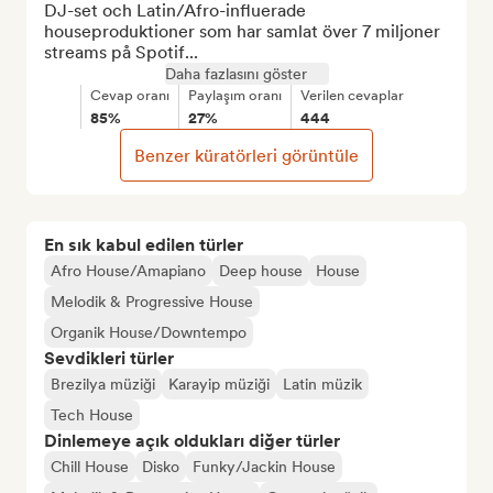
DJ-set och Latin/Afro-influerade 
houseproduktioner som har samlat över 7 miljoner 
streams på Spotif...
Daha fazlasını göster
Cevap oranı
Paylaşım oranı
Verilen cevaplar
85%
27%
444
Benzer küratörleri görüntüle
En sık kabul edilen türler
Afro House/Amapiano
Deep house
House
Melodik & Progressive House
Organik House/Downtempo
Sevdikleri türler
Brezilya müziği
Karayip müziği
Latin müzik
Tech House
Dinlemeye açık oldukları diğer türler
Chill House
Disko
Funky/Jackin House