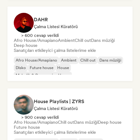
Organik House/Downtempo
DAHR
Çalma Listesi Küratörü
> 600 cevap verildi
Afro House/Amapiano
Ambient
Chill out
Dans müziği
Deep house
Sanatçıları etkileyici çalma listelerime ekle
Afro House/Amapiano
Ambient
Chill out
Dans müziği
Disko
Future house
House
Melodik & Progressive House
House Playlists | ZYRS
Çalma Listesi Küratörü
> 900 cevap verildi
Afro House/Amapiano
Chill out
Dans müziği
Deep house
Future house
Sanatçıları etkileyici çalma listelerime ekle