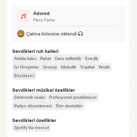
Adored
Piero Farho
Çalma listesine eklendi
Sevdikleri ruh halleri
Akılda kalıcı
Rahat
Dans edilebilir
Enerjik
İyi titreşimler
Groovy
Melodik
Tropikal
Yeraltı
Büyüleyici
Sevdikleri müzikal özellikler
Elektronik sesler
Profesyonel prodüksiyon
Radyo düzenlemesi
Tüm destekler
Sevdikleri özellikler
Spotify'da mevcut