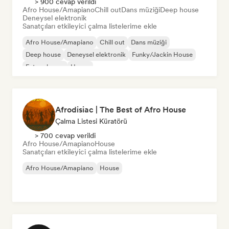
> 900 cevap verildi
Afro House/Amapiano
Chill out
Dans müziği
Deep house
Deneysel elektronik
Sanatçıları etkileyici çalma listelerime ekle
Afro House/Amapiano
Chill out
Dans müziği
Deep house
Deneysel elektronik
Funky/Jackin House
Future house
House
Afrodisiac | The Best of Afro House
Çalma Listesi Küratörü
> 700 cevap verildi
Afro House/Amapiano
House
Sanatçıları etkileyici çalma listelerime ekle
Afro House/Amapiano
House