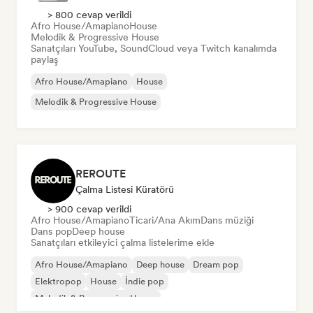
> 800 cevap verildi
Afro House/Amapiano
House
Melodik & Progressive House
Sanatçıları YouTube, SoundCloud veya Twitch kanalımda
paylaş
Afro House/Amapiano
House
Melodik & Progressive House
REROUTE
Çalma Listesi Küratörü
> 900 cevap verildi
Afro House/Amapiano
Ticari/Ana Akım
Dans müziği
Dans pop
Deep house
Sanatçıları etkileyici çalma listelerime ekle
Afro House/Amapiano
Deep house
Dream pop
Elektropop
House
İndie pop
Melodik & Progressive House