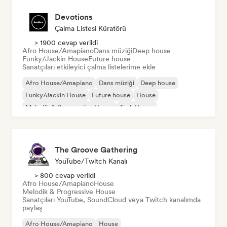
Devotions
Çalma Listesi Küratörü
> 1900 cevap verildi
Afro House/Amapiano
Dans müziği
Deep house
Funky/Jackin House
Future house
Sanatçıları etkileyici çalma listelerime ekle
Afro House/Amapiano
Dans müziği
Deep house
Funky/Jackin House
Future house
House
Melodik & Progressive House
Tech House
The Groove Gathering
YouTube/Twitch Kanalı
> 800 cevap verildi
Afro House/Amapiano
House
Melodik & Progressive House
Sanatçıları YouTube, SoundCloud veya Twitch kanalımda
paylaş
Afro House/Amapiano
House