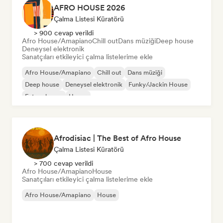
AFRO HOUSE 2026
Çalma Listesi Küratörü
> 900 cevap verildi
Afro House/Amapiano
Chill out
Dans müziği
Deep house
Deneysel elektronik
Sanatçıları etkileyici çalma listelerime ekle
Afro House/Amapiano
Chill out
Dans müziği
Deep house
Deneysel elektronik
Funky/Jackin House
Future house
House
Afrodisiac | The Best of Afro House
Çalma Listesi Küratörü
> 700 cevap verildi
Afro House/Amapiano
House
Sanatçıları etkileyici çalma listelerime ekle
Afro House/Amapiano
House