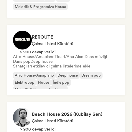
Melodik & Progressive House
REROUTE
Çalma Listesi Küratörü
> 900 cevap verildi
Afro House/Amapiano
Ticari/Ana Akım
Dans müziği
Dans pop
Deep house
Sanatçıları etkileyici çalma listelerime ekle
Afro House/Amapiano
Deep house
Dream pop
Elektropop
House
İndie pop
Melodik & Progressive House
Organik House/Downtempo
Beach House 2026 (Kubilay Sen)
Çalma Listesi Küratörü
> 900 cevap verildi