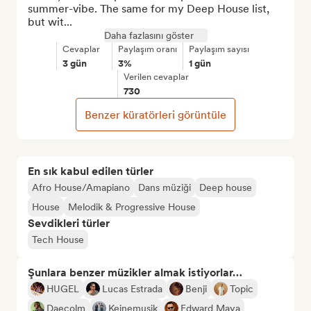
summer-vibe. The same for my Deep House list, 
but wit...
Daha fazlasını göster
Cevaplar
Paylaşım oranı
Paylaşım sayısı
3 gün
3%
1 gün
Verilen cevaplar
730
Benzer küratörleri görüntüle
En sık kabul edilen türler
Afro House/Amapiano
Dans müziği
Deep house
House
Melodik & Progressive House
Sevdikleri türler
Tech House
Şunlara benzer müzikler almak istiyorlar…
HUGEL
Lucas Estrada
Benji
Topic
Daecolm
Keinemusik
Edward Maya