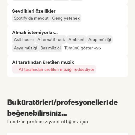
Sevdikleri özellikler
Spotify'da mevcut
Genç yetenek
Almak istemiyorlar...
Asit house
Alternatif rock
Ambient
Arap müziği
Asya müziği
Bas müziği
Tümünü göster +93
AI tarafından üretilen müzik
AI tarafından üretilen müziği reddediyor
Bu küratörleri/profesyonelleri de
beğenebilirsiniz...
Lundz'ın profilini ziyaret ettiğiniz için