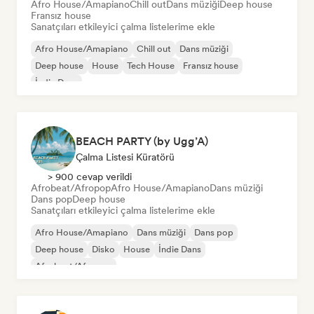
Afro House/Amapiano
Chill out
Dans müziği
Deep house
Fransız house
Sanatçıları etkileyici çalma listelerime ekle
Afro House/Amapiano
Chill out
Dans müziği
Deep house
House
Tech House
Fransız house
İndie Dans
BEACH PARTY (by Ugg’A)
Çalma Listesi Küratörü
> 900 cevap verildi
Afrobeat/Afropop
Afro House/Amapiano
Dans müziği
Dans pop
Deep house
Sanatçıları etkileyici çalma listelerime ekle
Afro House/Amapiano
Dans müziği
Dans pop
Deep house
Disko
House
İndie Dans
Afrobeat/Afropop