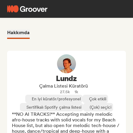
Hakkımda
Lundz
Çalma Listesi Küratörü
27.5k
1k
En iyi küratör/profesyonel
Çok etkili
Sertifikalı Spotify çalma listesi
(Çok) seçici
**NO AI TRACKS!** Accepting mainly melodic 
afro-house tracks with solid vocals for my Beach 
House list, but also open for melodic tech-house / 
house, dance/tropical and deep-house with a 