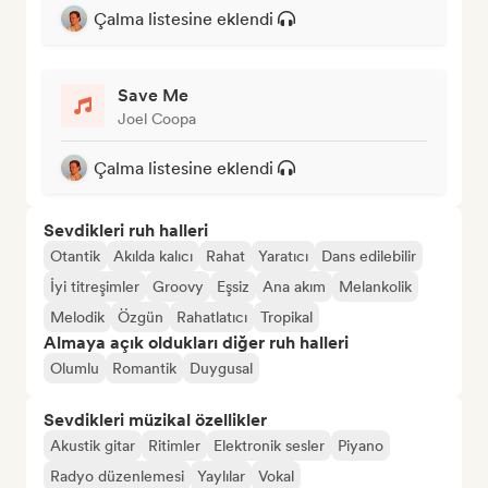
Çalma listesine eklendi
Save Me
Joel Coopa
Çalma listesine eklendi
Sevdikleri ruh halleri
Otantik
Akılda kalıcı
Rahat
Yaratıcı
Dans edilebilir
İyi titreşimler
Groovy
Eşsiz
Ana akım
Melankolik
Melodik
Özgün
Rahatlatıcı
Tropikal
Almaya açık oldukları diğer ruh halleri
Olumlu
Romantik
Duygusal
Sevdikleri müzikal özellikler
Akustik gitar
Ritimler
Elektronik sesler
Piyano
Radyo düzenlemesi
Yaylılar
Vokal