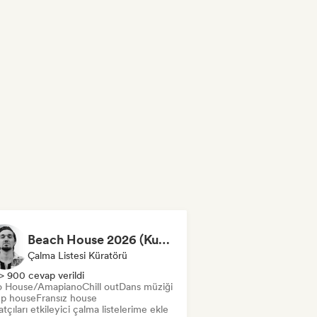
Beach House 2026 (Kubilay Sen)
Çalma Listesi Küratörü
> 900 cevap verildi
o House/Amapiano
Chill out
Dans müziği
p house
Fransız house
tçıları etkileyici çalma listelerime ekle