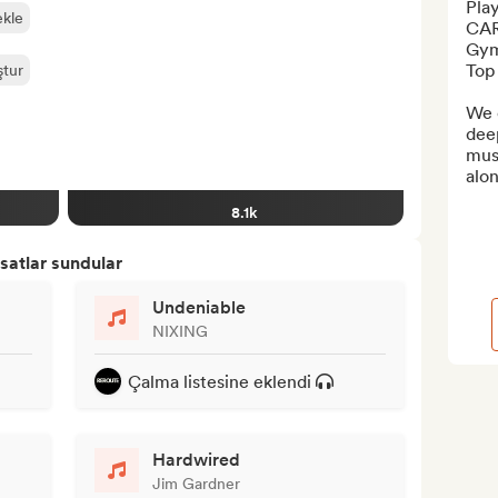
Pla
ekle
CAR 
Gym 
Top 
ştur
We c
dee
musi
alon
8.1k
satlar sundular
Undeniable
NIXING
Çalma listesine eklendi
Hardwired
Jim Gardner