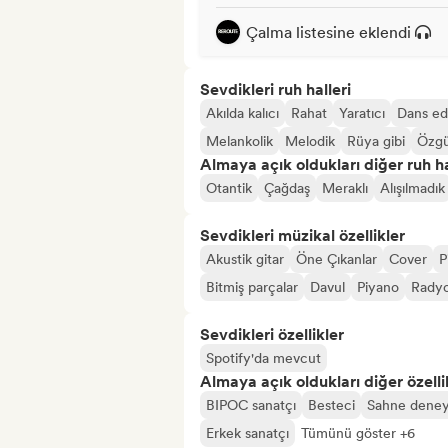
Çalma listesine eklendi
Sevdikleri ruh halleri
Akılda kalıcı
Rahat
Yaratıcı
Dans edi
Melankolik
Melodik
Rüya gibi
Özg
Almaya açık oldukları diğer ruh ha
Otantik
Çağdaş
Meraklı
Alışılmadık
Sevdikleri müzikal özellikler
Akustik gitar
Öne Çıkanlar
Cover
P
Bitmiş parçalar
Davul
Piyano
Radyo
Sevdikleri özellikler
Spotify'da mevcut
Almaya açık oldukları diğer özelli
BIPOC sanatçı
Besteci
Sahne deney
Erkek sanatçı
Tümünü göster +6