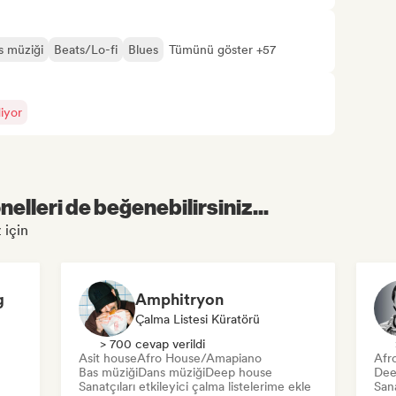
s müziği
Beats/Lo-fi
Blues
Tümünü göster +57
iyor
elleri de beğenebilirsiniz...
 için
g
Amphitryon
Çalma Listesi Küratörü
> 700 cevap verildi
Asit house
Afro House/Amapiano
Afr
Bas müziği
Dans müziği
Deep house
Dee
Sanatçıları etkileyici çalma listelerime ekle
Sana