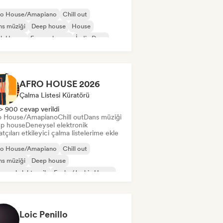
ro House/Amapiano
Chill out
s müziği
Deep house
House
ch House
Fransız house
İndie Dans
AFRO HOUSE 2026
Çalma Listesi Küratörü
> 900 cevap verildi
o House/Amapiano
Chill out
Dans müziği
p house
Deneysel elektronik
tçıları etkileyici çalma listelerime ekle
ro House/Amapiano
Chill out
s müziği
Deep house
eysel elektronik
Funky/Jackin House
ure house
House
Loic Penillo