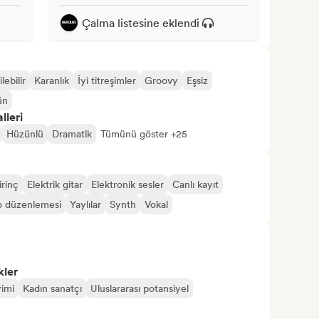
Çalma listesine eklendi
lebilir
Karanlık
İyi titreşimler
Groovy
Eşsiz
ün
lleri
Hüzünlü
Dramatik
Tümünü göster +25
irinç
Elektrik gitar
Elektronik sesler
Canlı kayıt
 düzenlemesi
Yaylılar
Synth
Vokal
kler
imi
Kadın sanatçı
Uluslararası potansiyel