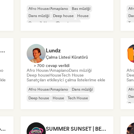
Afro House/Amapiano
Bas müziği
Af
Dans müziği
Deep house
House
Dan
Organik House/Downtempo
Te
UK Garage/Bassline
Asit house
BEACH PARTY (by Ugg’A)
Lundz
Çalma Listesi Küratörü
> 700 cevap verildi
no
Afro House/Amapiano
Dans müziği
Afr
Deep house
House
Tech House
Dee
ekle
Sanatçıları etkileyici çalma listelerime ekle
Sana
Afro House/Amapiano
Dans müziği
Af
Dan
Deep house
House
Tech House
Den
Fut
Afrodisiac | The Best of Afro House
SUMMER SUNSET | BEACH BAR 2026