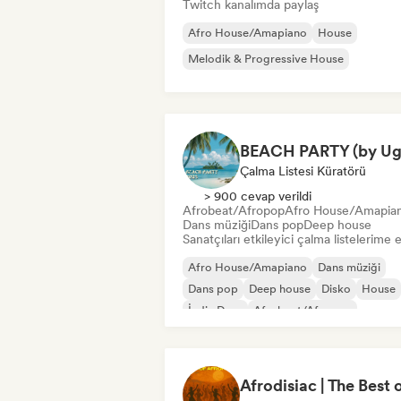
Twitch kanalımda paylaş
Afro House/Amapiano
House
Melodik & Progressive House
Çalma Listesi Küratörü
> 900 cevap verildi
Afrobeat/Afropop
Afro House/Amapia
Dans müziği
Dans pop
Deep house
Sanatçıları etkileyici çalma listelerime 
Afro House/Amapiano
Dans müziği
Dans pop
Deep house
Disko
House
İndie Dans
Afrobeat/Afropop