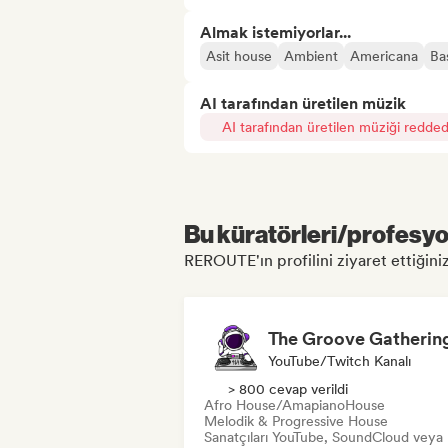
Almak istemiyorlar...
Asit house
Ambient
Americana
Ba
AI tarafından üretilen müzik
AI tarafından üretilen müziği redded
Bu küratörleri/profesyon
REROUTE'ın profilini ziyaret ettiğiniz
The Groove Gatherin
YouTube/Twitch Kanalı
> 800 cevap verildi
Afro House/Amapiano
House
Melodik & Progressive House
Sanatçıları YouTube, SoundCloud veya