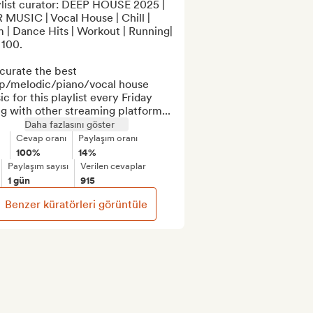
ylist curator: DEEP HOUSE 2025 | 
MUSIC | Vocal House | Chill | 
| Dance Hits | Workout | Running| 
100.

urate the best 
p/melodic/piano/vocal house 
c for this playlist every Friday 
g with other streaming platform...
Daha fazlasını göster
Cevap oranı
Paylaşım oranı
100%
14%
Paylaşım sayısı
Verilen cevaplar
1 gün
915
Benzer küratörleri görüntüle