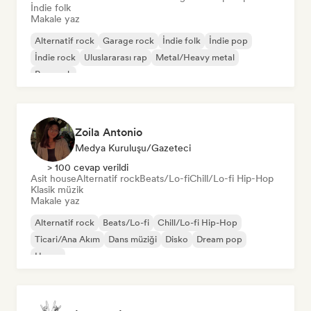
İndie folk
Makale yaz
Alternatif rock
Garage rock
İndie folk
İndie pop
İndie rock
Uluslararası rap
Metal/Heavy metal
Pop rock
Zoila Antonio
Medya Kuruluşu/Gazeteci
> 100 cevap verildi
Asit house
Alternatif rock
Beats/Lo-fi
Chill/Lo-fi Hip-Hop
Klasik müzik
Makale yaz
Alternatif rock
Beats/Lo-fi
Chill/Lo-fi Hip-Hop
Ticari/Ana Akım
Dans müziği
Disko
Dream pop
House