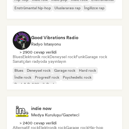
Enstrümantal hip-hop
Uluslararası rap
İngilizce rap
Good Vibrations Radio
Radyo Istasyonu
> 2900 cevap verildi
Blues
Elektronik rock
Deneysel rock
Funk
Garage rock
Sanatçıları radyoda yayınlayın
Blues
Deneysel rock
Garage rock
Hard rock
İndie rock
Progresif rock
Psychedelic rock
Rock & Roll/Klasik Rock
indie now
Medya Kuruluşu/Gazeteci
> 2400 cevap verildi
Alternatif rock
Elektronik rock
Garage rock
Hip-hop