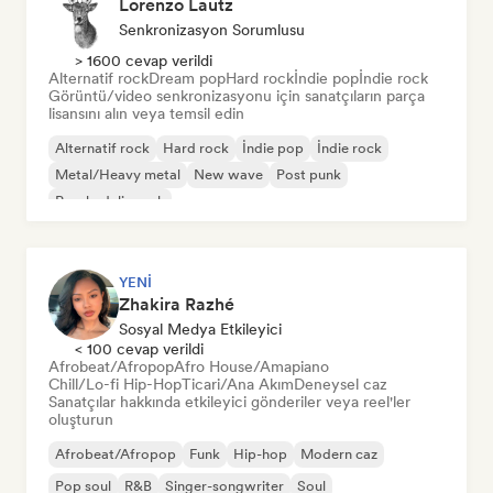
Lorenzo Lautz
Senkronizasyon Sorumlusu
> 1600 cevap verildi
Alternatif rock
Dream pop
Hard rock
İndie pop
İndie rock
Görüntü/video senkronizasyonu için sanatçıların parça
lisansını alın veya temsil edin
Alternatif rock
Hard rock
İndie pop
İndie rock
Metal/Heavy metal
New wave
Post punk
Psychedelic rock
YENI
Zhakira Razhé
Sosyal Medya Etkileyici
< 100 cevap verildi
Afrobeat/Afropop
Afro House/Amapiano
Chill/Lo-fi Hip-Hop
Ticari/Ana Akım
Deneysel caz
Sanatçılar hakkında etkileyici gönderiler veya reel'ler
oluşturun
Afrobeat/Afropop
Funk
Hip-hop
Modern caz
Pop soul
R&B
Singer-songwriter
Soul