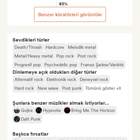
83%
Benzer küratörleri görüntüle
Sevdikleri türler
Death/Thrash
Hardcore
Melodik metal
Metal/Heavy metal
Pop rock
Post rock
Progresif pop
Psychedelic pop
Fransız Şarkısı/Variété
Dinlemeye açık oldukları diğer türler
Alternatif rock
Elektronik rock
Deneysel rock
Hard rock
New wave
Post punk
Tümünü göster +3
Şunlara benzer müzikler almak istiyorlar…
Gojira
Hypno5e
Bring Me The Horizon
Daft Punk
Başlıca fırsatlar