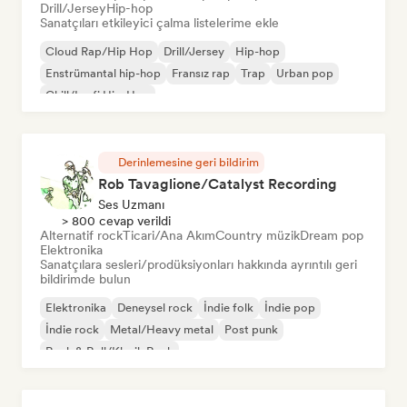
Drill/Jersey
Hip-hop
Sanatçıları etkileyici çalma listelerime ekle
Cloud Rap/Hip Hop
Drill/Jersey
Hip-hop
Enstrümantal hip-hop
Fransız rap
Trap
Urban pop
Chill/Lo-fi Hip-Hop
Derinlemesine geri bildirim
Rob Tavaglione/Catalyst Recording
Ses Uzmanı
> 800 cevap verildi
Alternatif rock
Ticari/Ana Akım
Country müzik
Dream pop
Elektronika
Sanatçılara sesleri/prodüksiyonları hakkında ayrıntılı geri
bildirimde bulun
Elektronika
Deneysel rock
İndie folk
İndie pop
İndie rock
Metal/Heavy metal
Post punk
Rock & Roll/Klasik Rock