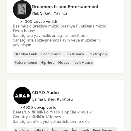
Dreamers Island Entertainment
Plak Şirketi, Yayıncı
> 1000 cevap verildi
Bas müziği
Brezilya müziği
Brezilya Funk
Dans müziği
Deep house
Sanatçılara yayıncılık anlaşması teklif edin
Sanatçılarla sözleşme imzalayın veya müziklerini
yayınlayın
Brezilya Funk
Deep house
Elektronika
Elektropop
Future house
Hip-hop
House
Tech House
ADAD Audio
Çalma Listesi Küratörü
> 4900 cevap verildi
Beats/Lo-fi
Chill/Lo-fi Hip-Hop
Klasik müzik
Country müzik
Drill/Jersey
Sanatçıları etkileyici çalma listelerime ekle
Hip-hop
İndie folk
İndie pop
İndie rock
Enstrümantal