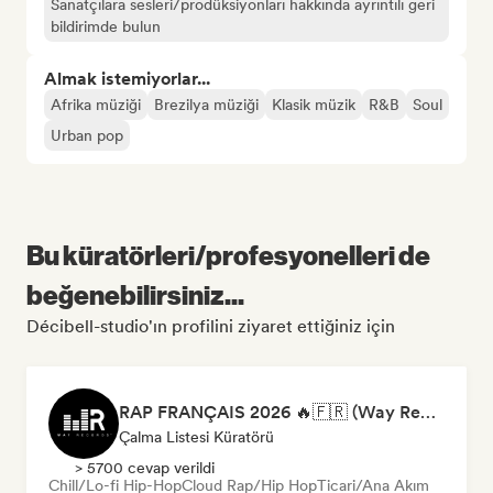
Sanatçılara sesleri/prodüksiyonları hakkında ayrıntılı geri
bildirimde bulun
Almak istemiyorlar...
Afrika müziği
Brezilya müziği
Klasik müzik
R&B
Soul
Urban pop
Bu küratörleri/profesyonelleri de
beğenebilirsiniz...
Décibell-studio'ın profilini ziyaret ettiğiniz için
RAP FRANÇAIS 2026 🔥🇫🇷 (Way Records)
Çalma Listesi Küratörü
> 5700 cevap verildi
Chill/Lo-fi Hip-Hop
Cloud Rap/Hip Hop
Ticari/Ana Akım